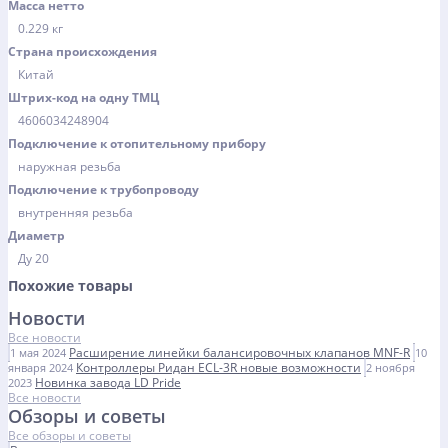
Масса нетто
0.229 кг
Страна происхождения
Китай
Штрих-код на одну ТМЦ
4606034248904
Подключение к отопительному прибору
наружная резьба
Подключение к трубопроводу
внутренняя резьба
Диаметр
Ду 20
Похожие товары
Новости
Все новости
Расширение линейки балансировочных клапанов MNF-R
1 мая 2024
10
Контроллеры Ридан ECL-3R новые возможности
января 2024
2 ноября
Новинка завода LD Pride
2023
Все новости
Обзоры и советы
Все обзоры и советы