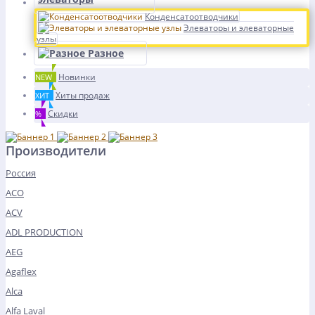
Конденсатоотводчики
Элеваторы и элеваторные
узлы
Разное
Новинки
NEW
Хиты продаж
ХИТ
Скидки
%
Производители
Россия
ACO
ACV
ADL PRODUCTION
AEG
Agaflex
Alca
Alfa Laval