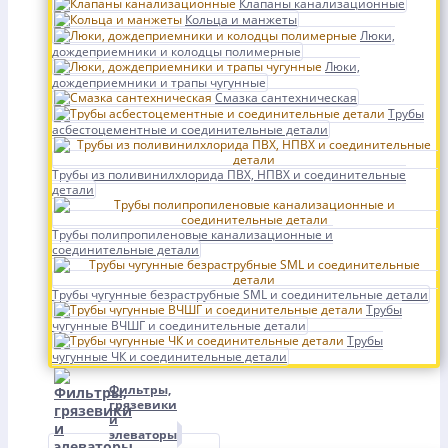
Клапаны канализационные
Кольца и манжеты
Люки,
дождеприемники и колодцы полимерные
Люки,
дождеприемники и трапы чугунные
Смазка сантехническая
Трубы
асбестоцементные и соединительные детали
Трубы из поливинилхлорида ПВХ, НПВХ и соединительные
детали
Трубы полипропиленовые канализационные и
соединительные детали
Трубы чугунные безраструбные SML и соединительные детали
Трубы
чугунные ВЧШГ и соединительные детали
Трубы
чугунные ЧК и соединительные детали
Фильтры,
грязевики
и
элеваторы