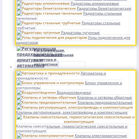
Радиаторы алюминиевые
Радиаторы биметаллические
Радиаторы стальные
панельные
Радиаторы стальные
трубчатые
Радиаторы чугунные
Узлы подключения для
радиаторов
Регулирующая,
предохранительная
арматура и
автоматика
Автоматика и
принадлежности
Блоки управления и
контроллеры
Воздухоотводчики
Клапаны и затворы обратные
Клапаны предохранительные
Клапаны регулирующие, электроприводы и комплектующие
Клапаны смесительные, термостатические смесительные и
комплектующие
Клапаны электромагнитные