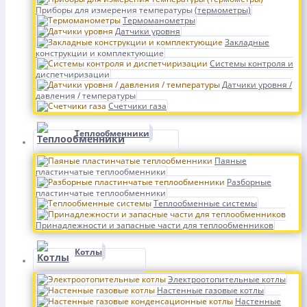
Приборы для измерения температуры (термометры)
Термоманометры
Датчики уровня
Закладные
конструкции и комплектующие
Системы контроля и
диспетчиризации
Датчики уровня /
давления / температуры
Счетчики газа
Теплообменники
Паяные
пластинчатые теплообменники
Разборные
пластинчатые теплообменники
Теплообменные системы
Принадлежности и запасные части для теплообменников
Котлы
Электроотопительные котлы
Настенные газовые котлы
Настенные