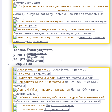
и комплектующие
Сифоны, выпуски, лотки душевые и шланги для стиральных
машин
Смесители и комплектующие
Трапы
Умывальники, пьедесталы и сопутствующие товары
Унитазы, бачки и
сопутствующие товары
Теплоизоляция,
уплотнения,
защитные
покрытия
Асбокартон и пергамин
Герметики
Грунтовка, мастика и лак
Лен сантехнический и
мастика
Лента ФУМ и нить
уплотнительная
Набивка сальниковая, каболка и шнур асбестоцементный
Паронит листовой
Пена монтажная