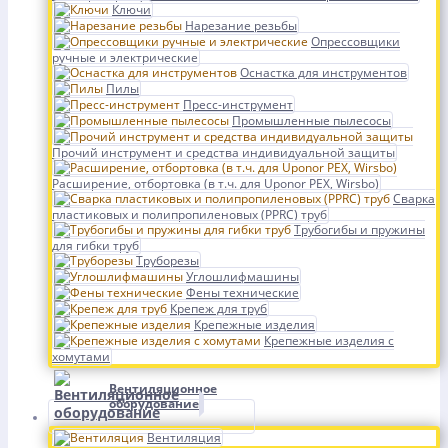
Ключи
Нарезание резьбы
Опрессовщики
ручные и электрические
Оснастка для инструментов
Пилы
Пресс-инструмент
Промышленные пылесосы
Прочий инструмент и средства индивидуальной защиты
Расширение, отбортовка (в т.ч. для Uponor PEX, Wirsbo)
Сварка
пластиковых и полипропиленовых (PPRC) труб
Трубогибы и пружины
для гибки труб
Труборезы
Углошлифмашины
Фены технические
Крепеж для труб
Крепежные изделия
Крепежные изделия с
хомутами
Вентиляционное
оборудование
Вентиляция