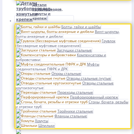
Детали
трубопроводов,
хомуты и
крепеж
Болты, гайки и шайбы
Винт-шурупы,
болты анкерные и дюбели
Грувлок
(бессварные муфтовые соединения)
Заглушки стальные
Компенсаторы и
вибровставки
Муфты
соединительные ПФРК и ДРК
Опоры стальные
Отводы стальные гнутые
Отводы стальные
крутоизогнутые
Переходы стальные
Перфорированный крепеж
Сгоны, бочата, резьбы
и отрезки труб
Тройники стальные
Фланцы стальные
Хомуты
Шпильки