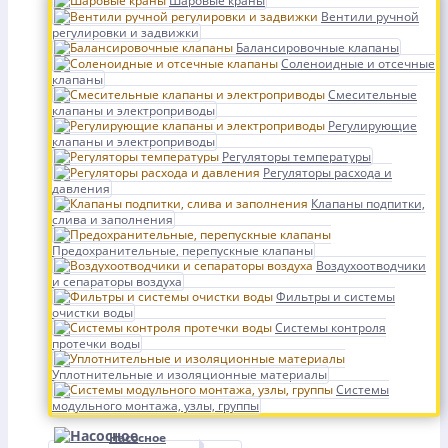
Шаровые краны
Вентили ручной
регулировки и задвижки
Балансировочные клапаны
Соленоидные и отсечные
клапаны
Смесительные
клапаны и электроприводы
Регулирующие
клапаны и электроприводы
Регуляторы температуры
Регуляторы расхода и
давления
Клапаны подпитки,
слива и заполнения
Предохранительные, перепускные клапаны
Воздухоотводчики
и сепараторы воздуха
Фильтры и системы
очистки воды
Системы контроля
протечки воды
Уплотнительные и изоляционные материалы
Системы
модульного монтажа, узлы, группы
Насосное