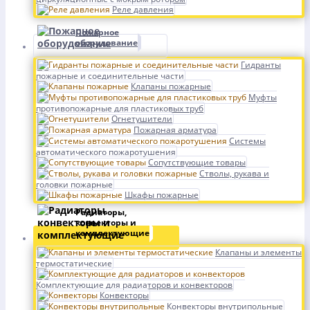
Реле давления
Пожарное
оборудование
Гидранты
пожарные и соединительные части
Клапаны пожарные
Муфты
противопожарные для пластиковых труб
Огнетушители
Пожарная арматура
Системы
автоматического пожаротушения
Сопутствующие товары
Стволы, рукава и
головки пожарные
Шкафы пожарные
Радиаторы,
конвекторы и
комплектующие
Клапаны и элементы
термостатические
Комплектующие для радиаторов и конвекторов
Конвекторы
Конвекторы внутрипольные