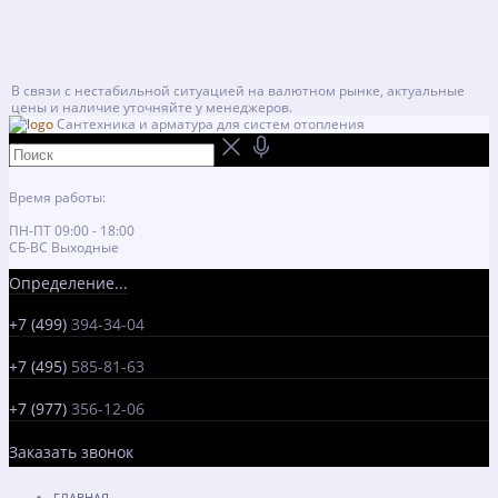
В связи с нестабильной ситуацией на валютном рынке, актуальные
цены и наличие уточняйте у менеджеров.
Сантехника и арматура для систем отопления
Время работы:
ПН-ПТ 09:00 - 18:00
СБ-ВС Выходные
Определение...
+7 (499)
394-34-04
+7 (495)
585-81-63
+7 (977)
356-12-06
Заказать звонок
ГЛАВНАЯ