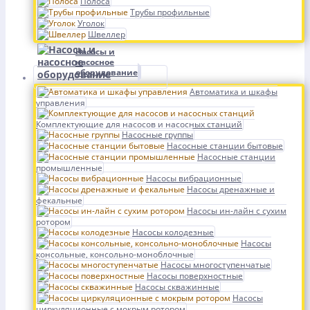
Полоса
Трубы профильные
Уголок
Швеллер
Насосы и
насосное
оборудование
Автоматика и шкафы
управления
Комплектующие для насосов и насосных станций
Насосные группы
Насосные станции бытовые
Насосные станции
промышленные
Насосы вибрационные
Насосы дренажные и
фекальные
Насосы ин-лайн с сухим
ротором
Насосы колодезные
Насосы
консольные, консольно-моноблочные
Насосы многоступенчатые
Насосы поверхностные
Насосы скважинные
Насосы
циркуляционные с мокрым ротором