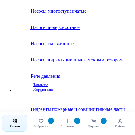
Насосы многоступенчатые
Насосы поверхностные
Насосы скважинные
Насосы циркуляционные с мокрым ротором
Реле давления
Пожарное
оборудование
Гидранты пожарные и соединительные части
Клапаны пожарные
Каталог
Избранное
Сравнение
Корзина
Кабинет