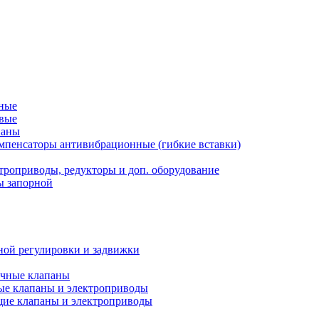
рные
овые
паны
мпенсаторы антивибрационные (гибкие вставки)
троприводы, редукторы и доп. оборудование
ы запорной
ной регулировки и задвижки
ечные клапаны
ые клапаны и электроприводы
ие клапаны и электроприводы