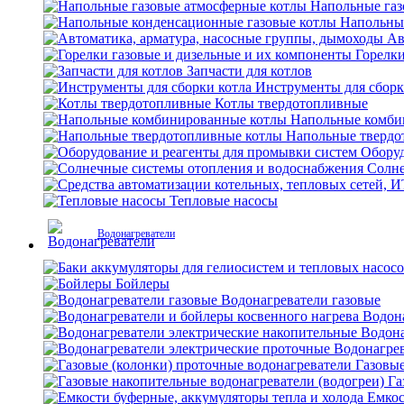
Напольные газ
Напольны
Ав
Горелки
Запчасти для котлов
Инструменты для сборк
Котлы твердотопливные
Напольные комби
Напольные твердо
Оборуд
Солне
Тепловые насосы
Водонагреватели
Бойлеры
Водонагреватели газовые
Водона
Водона
Водонагрев
Газовые
Га
Емкос