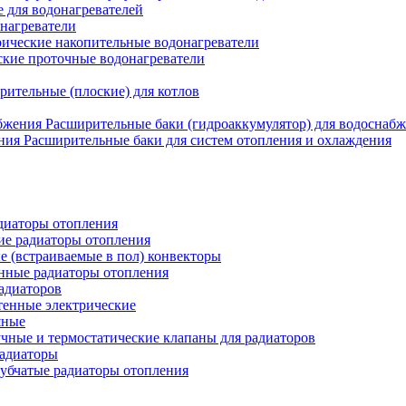
для водонагревателей
нагреватели
ические накопительные водонагреватели
ские проточные водонагреватели
рительные (плоские) для котлов
Расширительные баки (гидроаккумулятор) для водоснаб
Расширительные баки для систем отопления и охлаждения
иаторы отопления
ие радиаторы отопления
е (встраиваемые в пол) конвекторы
нные радиаторы отопления
адиаторов
тенные электрические
яные
чные и термостатические клапаны для радиаторов
радиаторы
убчатые радиаторы отопления