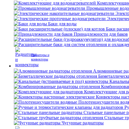
Комплектующие 
Промышленные водо
Электр
Электриче
Баки для воды
Баки расши
Принадлежности для баков
Радиаторы и
конвекторы
Алюминиевые рад
Биметаллическ
Канальны
Комбинирова
Комплектующие для р
Конвекторы нас
Полотенцесушители вод
Ру
Стальные панельные 
Стальные тр
Чугунные радиаторы