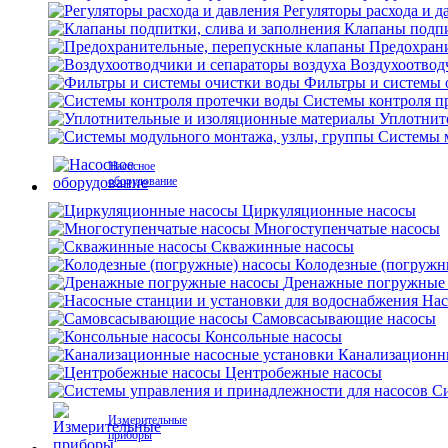
Регуляторы расхода и д
Клапаны подпи
Предохран
Воздухоотвод
Фильтры и системы 
Системы контроля п
Уплотнит
Системы м
Насосное
оборудование
Циркуляционные насосы
Многоступенчатые насосы
Скважинные насосы
Колодезные (погружн
Дренажные погружные
Нас
Самовсасывающие насосы
Консольные насосы
Канализационн
Центробежные насосы
Си
Измерительные
приборы