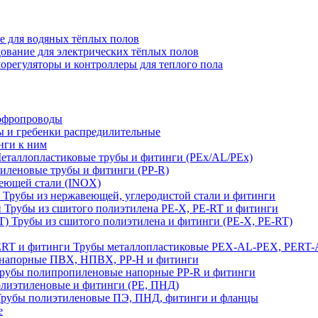
е для водяных тёплых полов
ование для электрических тёплых полов
орегуляторы и контроллеры для теплого пола
офропроводы
ы и гребенки распредилительные
нги к ним
еталлопластиковые трубы и фитинги (PEx/AL/PEx)
иленовые трубы и фитинги (PP-R)
еющей стали (INOX)
Трубы из нержавеющей, углеродистой стали и фитинги
Трубы из сшитого полиэтилена PE-X, PE-RT и фитинги
Трубы из сшитого полиэтилена и фитинги (PE-X, PE-RT)
Трубы металлопластиковые PEX-AL-PEX, PERT-
напорные ПВХ, НПВХ, PP-H и фитинги
рубы полипропиленовые напорные PP-R и фитинги
лиэтиленовые и фитинги (PE, ПНД)
Трубы полиэтиленовые ПЭ, ПНД, фитинги и фланцы
е