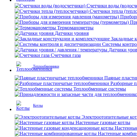
Счетчики воды (водосч
Счетчики тепла (тепл
Приборы
Пр
Термоманометры
Датчики уровня
Закладные 
Системы контро
Датчики уров
Счетчики газа
Теплообменники
Паяные пласти
Разборные 
Теплообменные системы
Котлы
Электроотопительные ко
Настенные газовые котлы
Настенные
Настенные комби