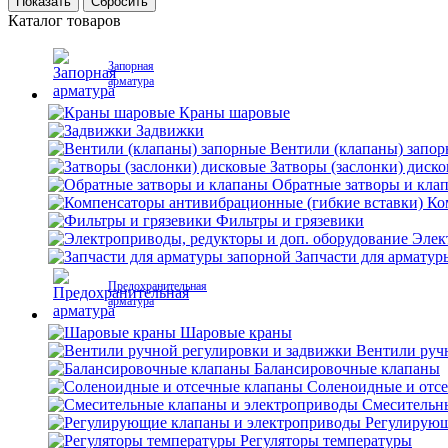
Каталог товаров
Запорная
арматура
Краны шаровые
Задвижки
Вентили (клапаны) запо
Затворы (заслонки) диск
Обратные затворы и кла
Ко
Фильтры и грязевики
Элек
Запчасти для арматур
Предохранительная
арматура
Шаровые краны
Вентили руч
Балансировочные клапаны
Соленоидные и отс
Смесительн
Регулирующ
Регуляторы температуры