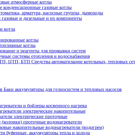
овые атмосферные котлы
е конденсационные газовые котлы
томатика, арматура, насосные группы, дымоходы
 газовые и дизельные и их компоненты
и котла
нированные котлы
топливные котлы
ование и реагенты для промывки систем
чные системы отопления и водоснабжения
Средства автоматизации котельных, тепловых с
Баки аккумуляторы для гелиосистем и тепловых насосов
греватели и бойлеры косвенного нагрева
греватели электрические накопительные
атели электрические проточные
 (колонки) проточные водонагреватели
зовые накопительные водонагреватели (водогреи)
ти буферные, аккумуляторы тепла и холода