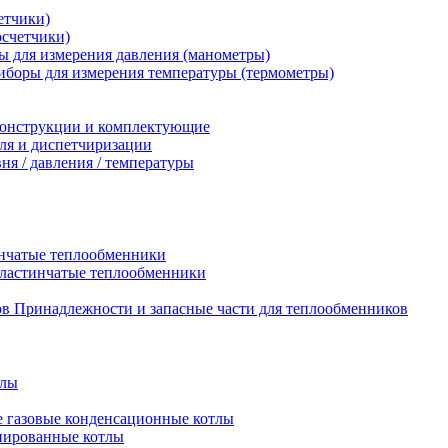
етчики)
осчетчики)
 для измерения давления (манометры)
иборы для измерения температуры (термометры)
конструкции и комплектующие
ля и диспетчиризации
ня / давления / температуры
нчатые теплообменники
пластинчатые теплообменники
Принадлежности и запасные части для теплообменников
тлы
 газовые конденсационные котлы
нированные котлы