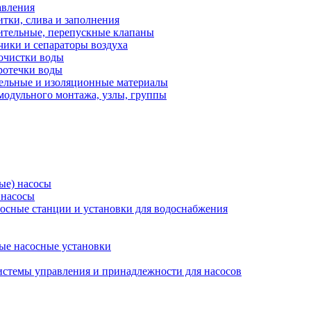
авления
тки, слива и заполнения
ительные, перепускные клапаны
чики и сепараторы воздуха
очистки воды
ротечки воды
ельные и изоляционные материалы
одульного монтажа, узлы, группы
ые) насосы
 насосы
осные станции и установки для водоснабжения
ые насосные установки
стемы управления и принадлежности для насосов