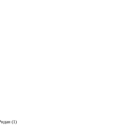
Ридан (
1
)