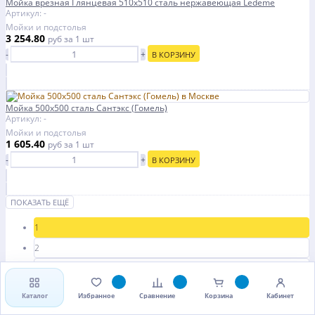
Мойка врезная Глянцевая 510х510 сталь нержавеющая Ledeme
Артикул: -
Мойки и подстолья
3 254.80
руб
за 1 шт
-
+
В КОРЗИНУ
Мойка 500х500 сталь Сантэкс (Гомель)
Артикул: -
Мойки и подстолья
1 605.40
руб
за 1 шт
-
+
В КОРЗИНУ
ПОКАЗАТЬ ЕЩЁ
1
2
3
4
Каталог
Избранное
Сравнение
Корзина
Кабинет
Ctrl →