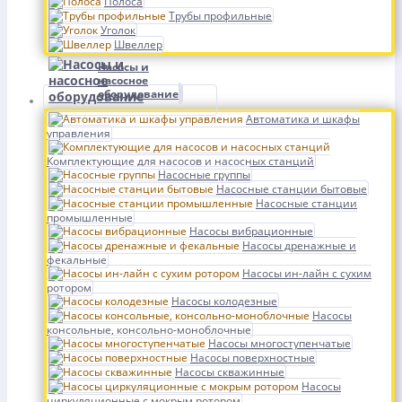
Полоса
Трубы профильные
Уголок
Швеллер
Насосы и
насосное
оборудование
Автоматика и шкафы
управления
Комплектующие для насосов и насосных станций
Насосные группы
Насосные станции бытовые
Насосные станции
промышленные
Насосы вибрационные
Насосы дренажные и
фекальные
Насосы ин-лайн с сухим
ротором
Насосы колодезные
Насосы
консольные, консольно-моноблочные
Насосы многоступенчатые
Насосы поверхностные
Насосы скважинные
Насосы
циркуляционные с мокрым ротором