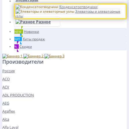
Конденсатоотводчики
Элеваторы и элеваторные
узлы
Разное
Новинки
NEW
Хиты продаж
ХИТ
Скидки
%
Производители
Россия
ACO
ACV
ADL PRODUCTION
AEG
Agaflex
Alca
Alfa Laval