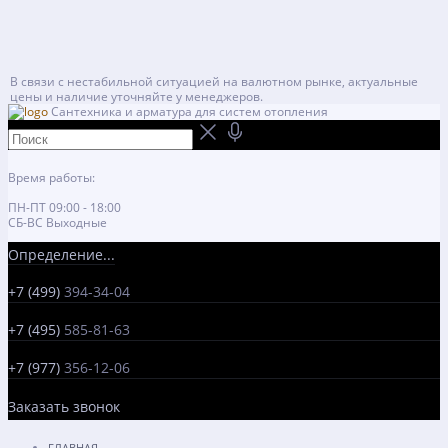
В связи с нестабильной ситуацией на валютном рынке, актуальные
цены и наличие уточняйте у менеджеров.
Сантехника и арматура для систем отопления
Время работы:
ПН-ПТ 09:00 - 18:00
СБ-ВС Выходные
Определение...
+7 (499)
394-34-04
+7 (495)
585-81-63
+7 (977)
356-12-06
Заказать звонок
ГЛАВНАЯ