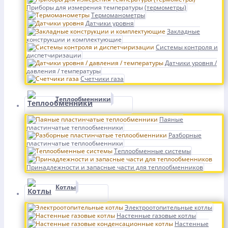
Приборы для измерения температуры (термометры)
Термоманометры
Датчики уровня
Закладные
конструкции и комплектующие
Системы контроля и
диспетчиризации
Датчики уровня /
давления / температуры
Счетчики газа
Теплообменники
Паяные
пластинчатые теплообменники
Разборные
пластинчатые теплообменники
Теплообменные системы
Принадлежности и запасные части для теплообменников
Котлы
Электроотопительные котлы
Настенные газовые котлы
Настенные