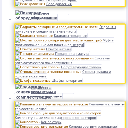
Реле давления
Пожарное
оборудование
Гидранты
пожарные и соединительные части
Клапаны пожарные
Муфты
противопожарные для пластиковых труб
Огнетушители
Пожарная арматура
Системы
автоматического пожаротушения
Сопутствующие товары
Стволы, рукава и
головки пожарные
Шкафы пожарные
Радиаторы,
конвекторы и
комплектующие
Клапаны и элементы
термостатические
Комплектующие для радиаторов и конвекторов
Конвекторы
Конвекторы внутрипольные