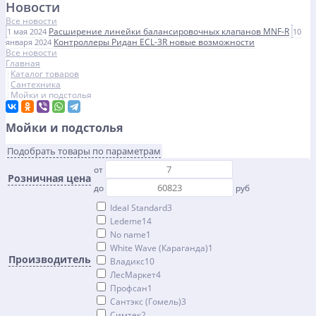
Новости
Все новости
Расширение линейки балансировочных клапанов MNF-R
1 мая 2024
10
Контроллеры Ридан ECL-3R новые возможности
января 2024
Все новости
Главная
Каталог товаров
Сантехника
Мойки и подстолья
Мойки и подстолья
Подобрать товары по параметрам
от
Розничная цена
до
руб
Ideal Standard
3
Ledeme
14
No name
1
White Wave (Караганда)
1
Производитель
Владикс
10
ЛесМаркет
4
Профсан
1
Сантэкс (Гомель)
3
Симтек
2