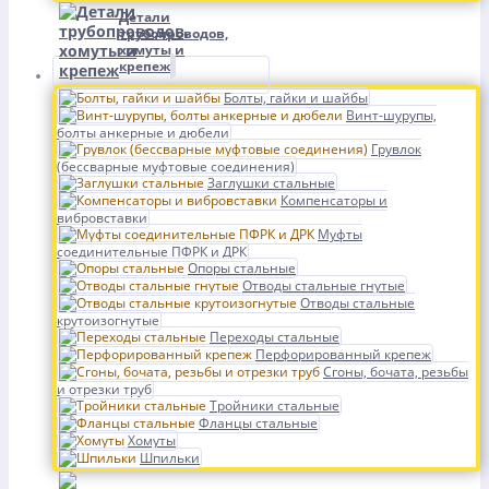
Детали
трубопроводов,
хомуты и
крепеж
Болты, гайки и шайбы
Винт-шурупы,
болты анкерные и дюбели
Грувлок
(бессварные муфтовые соединения)
Заглушки стальные
Компенсаторы и
вибровставки
Муфты
соединительные ПФРК и ДРК
Опоры стальные
Отводы стальные гнутые
Отводы стальные
крутоизогнутые
Переходы стальные
Перфорированный крепеж
Сгоны, бочата, резьбы
и отрезки труб
Тройники стальные
Фланцы стальные
Хомуты
Шпильки