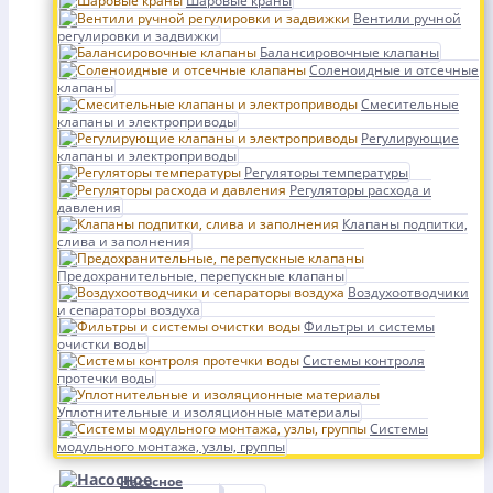
Шаровые краны
Вентили ручной
регулировки и задвижки
Балансировочные клапаны
Соленоидные и отсечные
клапаны
Смесительные
клапаны и электроприводы
Регулирующие
клапаны и электроприводы
Регуляторы температуры
Регуляторы расхода и
давления
Клапаны подпитки,
слива и заполнения
Предохранительные, перепускные клапаны
Воздухоотводчики
и сепараторы воздуха
Фильтры и системы
очистки воды
Системы контроля
протечки воды
Уплотнительные и изоляционные материалы
Системы
модульного монтажа, узлы, группы
Насосное