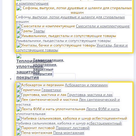
и комплектующие
Сифоны, выпуски, лотки душевые и шланги для стиральных
машин
Смесители и комплектующие
Трапы
Умывальники, пьедесталы и сопутствующие товары
Унитазы, бачки и
сопутствующие товары
Теплоизоляция,
уплотнения,
защитные
покрытия
Асбокартон и пергамин
Герметики
Грунтовка, мастика и лак
Лен сантехнический и
мастика
Лента ФУМ и нить
уплотнительная
Набивка сальниковая, каболка и шнур асбестоцементный
Паронит листовой
Пена монтажная