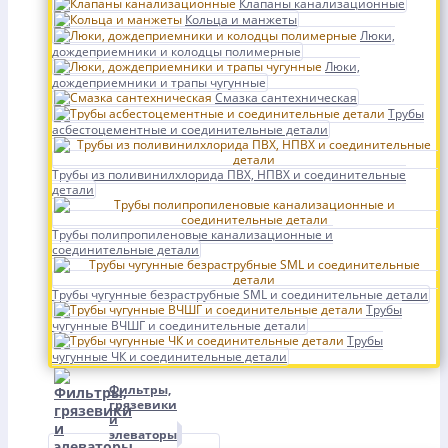
Клапаны канализационные
Кольца и манжеты
Люки,
дождеприемники и колодцы полимерные
Люки,
дождеприемники и трапы чугунные
Смазка сантехническая
Трубы
асбестоцементные и соединительные детали
Трубы из поливинилхлорида ПВХ, НПВХ и соединительные
детали
Трубы полипропиленовые канализационные и
соединительные детали
Трубы чугунные безраструбные SML и соединительные детали
Трубы
чугунные ВЧШГ и соединительные детали
Трубы
чугунные ЧК и соединительные детали
Фильтры,
грязевики
и
элеваторы