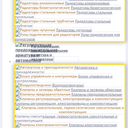
Радиаторы алюминиевые
Радиаторы биметаллические
Радиаторы стальные
панельные
Радиаторы стальные
трубчатые
Радиаторы чугунные
Узлы подключения для
радиаторов
Регулирующая,
предохранительная
арматура и
автоматика
Автоматика и
принадлежности
Блоки управления и
контроллеры
Воздухоотводчики
Клапаны и затворы обратные
Клапаны предохранительные
Клапаны регулирующие, электроприводы и комплектующие
Клапаны смесительные, термостатические смесительные и
комплектующие
Клапаны электромагнитные