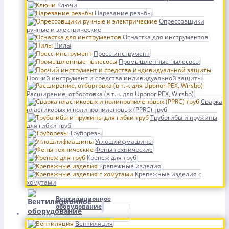
Ключи
Нарезание резьбы
Опрессовщики
ручные и электрические
Оснастка для инструментов
Пилы
Пресс-инструмент
Промышленные пылесосы
Прочий инструмент и средства индивидуальной защиты
Расширение, отбортовка (в т.ч. для Uponor PEX, Wirsbo)
Сварка
пластиковых и полипропиленовых (PPRC) труб
Трубогибы и пружины
для гибки труб
Труборезы
Углошлифмашины
Фены технические
Крепеж для труб
Крепежные изделия
Крепежные изделия с
хомутами
Вентиляционное
оборудование
Вентиляция