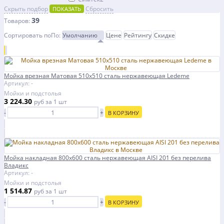
Скрыть подбор
Сбросить
ПОКАЗАТЬ
39
Товаров:
Сортировать по
По
:
Умолчанию
Цене
Рейтингу
Скидке
Мойка врезная Матовая 510х510 сталь нержавеющая Ledeme
Артикул: -
Мойки и подстолья
3 224.30
руб
за 1 шт
-
+
В КОРЗИНУ
Мойка накладная 800х600 сталь нержавеющая AISI 201 без перелива
Владикс
Артикул: -
Мойки и подстолья
1 514.87
руб
за 1 шт
-
+
В КОРЗИНУ