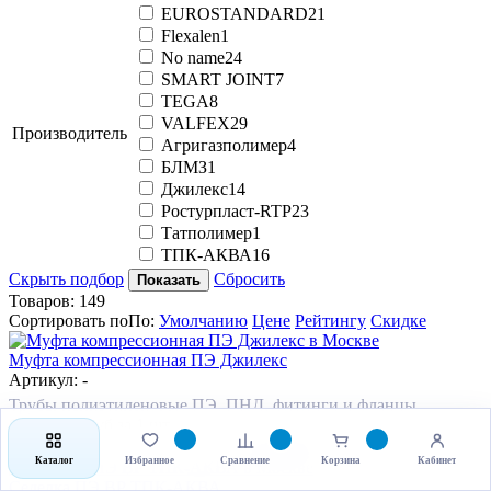
EUROSTANDARD
21
Flexalen
1
No name
24
SMART JOINT
7
TEGA
8
VALFEX
29
Производитель
Агригазполимер
4
БЛМЗ
1
Джилекс
14
Ростурпласт-RTP
23
Татполимер
1
ТПК-АКВА
16
Скрыть подбор
Сбросить
Показать
Товаров:
149
Сортировать по
По
:
Умолчанию
Цене
Рейтингу
Скидке
Муфта компрессионная ПЭ Джилекс
Артикул: -
Трубы полиэтиленовые ПЭ, ПНД, фитинги и фланцы
От
146.40
руб
за 1 шт
-
+
В корзину
Каталог
Избранное
Сравнение
Корзина
Кабинет
Седелка ПЭ ВР ТПК-АКВА