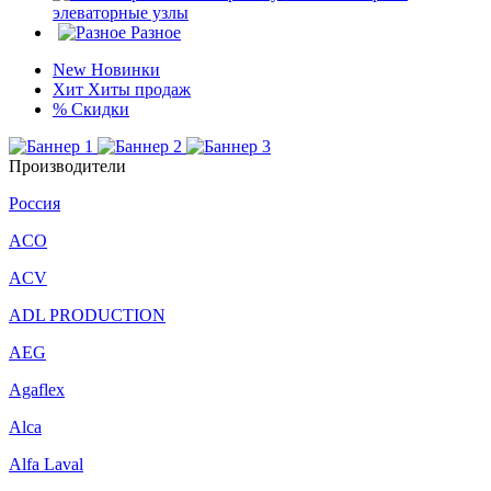
элеваторные узлы
Разное
New
Новинки
Хит
Хиты продаж
%
Скидки
Производители
Россия
ACO
ACV
ADL PRODUCTION
AEG
Agaflex
Alca
Alfa Laval