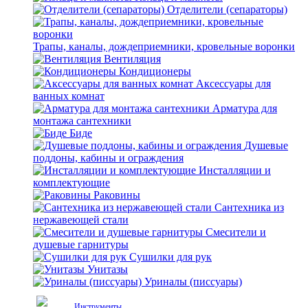
Отделители (сепараторы)
Трапы, каналы, дождеприемники, кровельные воронки
Вентиляция
Кондиционеры
Аксессуары для
ванных комнат
Арматура для
монтажа сантехники
Биде
Душевые
поддоны, кабины и ограждения
Инсталляции и
комплектующие
Раковины
Сантехника из
нержавеющей стали
Смесители и
душевые гарнитуры
Сушилки для рук
Унитазы
Уриналы (писсуары)
Инструменты