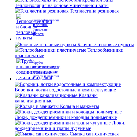
Теплоизоляция на основе минеральной ваты
Техпластина резиновая
Теплообменники
и блочно-
тепловые
пункты
Блочные тепловые пункты
Теплообменники
пластинчатые
Трубы
канализационные,
соединительные
детали и изделия
Воронки, лотки водосточные и комплектующие
Клапаны
канализационные
Кольца и манжеты
Люки, дождеприемники и колодцы полимерные
Люки,
дождеприемники и трапы чугунные
Смазка сантехническая