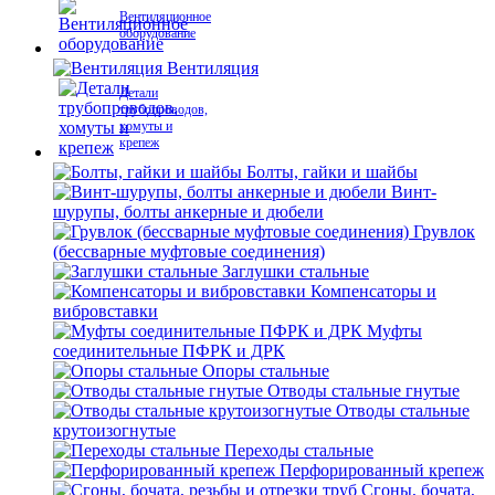
Вентиляционное
оборудование
Вентиляция
Детали
трубопроводов,
хомуты и
крепеж
Болты, гайки и шайбы
Винт-
шурупы, болты анкерные и дюбели
Грувлок
(бессварные муфтовые соединения)
Заглушки стальные
Компенсаторы и
вибровставки
Муфты
соединительные ПФРК и ДРК
Опоры стальные
Отводы стальные гнутые
Отводы стальные
крутоизогнутые
Переходы стальные
Перфорированный крепеж
Сгоны, бочата,