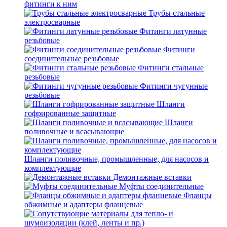
фитинги к ним
Трубы стальные
электросварные
Фитинги латунные
резьбовые
Фитинги
соединительные резьбовые
Фитинги стальные
резьбовые
Фитинги чугунные
резьбовые
Шланги
гофрированные защитные
Шланги
поливочные и всасывающие
Шланги поливочные, промышленные, для насосов и
комплектующие
Демонтажные вставки
Муфты соединительные
Фланцы
обжимные и адаптеры фланцевые