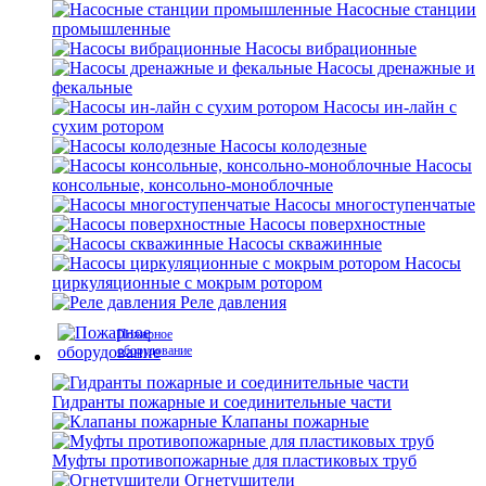
Насосные станции
промышленные
Насосы вибрационные
Насосы дренажные и
фекальные
Насосы ин-лайн с
сухим ротором
Насосы колодезные
Насосы
консольные, консольно-моноблочные
Насосы многоступенчатые
Насосы поверхностные
Насосы скважинные
Насосы
циркуляционные с мокрым ротором
Реле давления
Пожарное
оборудование
Гидранты пожарные и соединительные части
Клапаны пожарные
Муфты противопожарные для пластиковых труб
Огнетушители