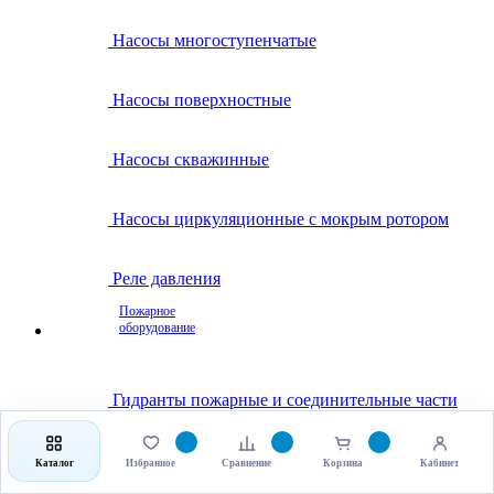
Насосы многоступенчатые
Насосы поверхностные
Насосы скважинные
Насосы циркуляционные с мокрым ротором
Реле давления
Пожарное
оборудование
Гидранты пожарные и соединительные части
Клапаны пожарные
Каталог
Избранное
Сравнение
Корзина
Кабинет