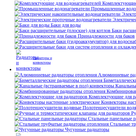
Комплектующие 
Промышленные водо
Электр
Электриче
Баки для воды
Баки расши
Принадлежности для баков
Радиаторы и
конвекторы
Алюминиевые рад
Биметаллическ
Канальны
Комбинирова
Комплектующие для р
Конвекторы нас
Полотенцесушители вод
Ру
Стальные панельные 
Стальные тр
Чугунные радиаторы