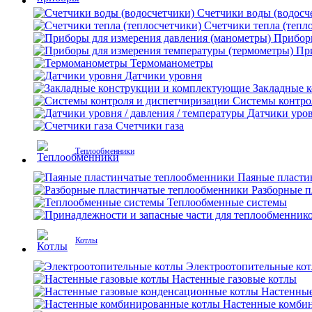
Счетчики воды (водосч
Счетчики тепла (тепл
Приборы
Пр
Термоманометры
Датчики уровня
Закладные 
Системы контро
Датчики уров
Счетчики газа
Теплообменники
Паяные пласти
Разборные 
Теплообменные системы
Котлы
Электроотопительные ко
Настенные газовые котлы
Настенные
Настенные комби