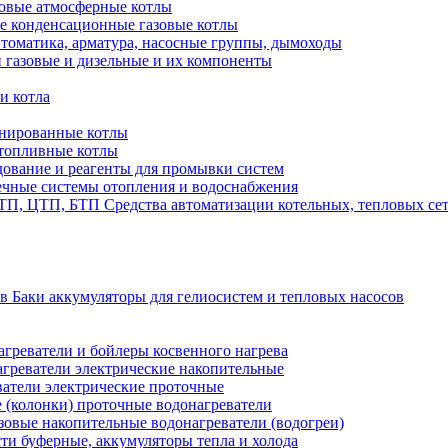
овые атмосферные котлы
е конденсационные газовые котлы
томатика, арматура, насосные группы, дымоходы
 газовые и дизельные и их компоненты
и котла
нированные котлы
топливные котлы
ование и реагенты для промывки систем
чные системы отопления и водоснабжения
Средства автоматизации котельных, тепловых с
Баки аккумуляторы для гелиосистем и тепловых насосов
греватели и бойлеры косвенного нагрева
греватели электрические накопительные
атели электрические проточные
 (колонки) проточные водонагреватели
зовые накопительные водонагреватели (водогреи)
ти буферные, аккумуляторы тепла и холода