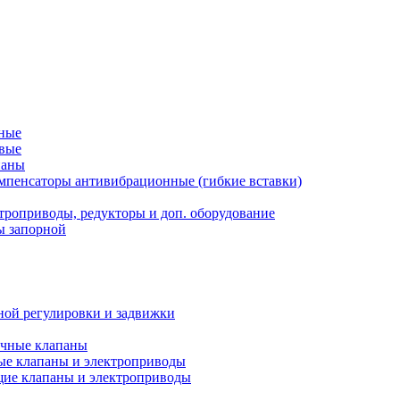
рные
овые
паны
мпенсаторы антивибрационные (гибкие вставки)
троприводы, редукторы и доп. оборудование
ы запорной
ной регулировки и задвижки
ечные клапаны
ые клапаны и электроприводы
ие клапаны и электроприводы