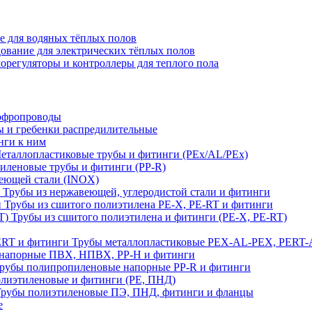
е для водяных тёплых полов
ование для электрических тёплых полов
орегуляторы и контроллеры для теплого пола
офропроводы
ы и гребенки распредилительные
нги к ним
еталлопластиковые трубы и фитинги (PEx/AL/PEx)
иленовые трубы и фитинги (PP-R)
еющей стали (INOX)
Трубы из нержавеющей, углеродистой стали и фитинги
Трубы из сшитого полиэтилена PE-X, PE-RT и фитинги
Трубы из сшитого полиэтилена и фитинги (PE-X, PE-RT)
Трубы металлопластиковые PEX-AL-PEX, PERT-
напорные ПВХ, НПВХ, PP-H и фитинги
рубы полипропиленовые напорные PP-R и фитинги
лиэтиленовые и фитинги (PE, ПНД)
Трубы полиэтиленовые ПЭ, ПНД, фитинги и фланцы
е