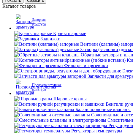
Каталог товаров
Запорная
арматура
Краны шаровые
Задвижки
Вентили (клапаны) запо
Затворы (заслонки) диск
Обратные затворы и кла
Ко
Фильтры и грязевики
Элек
Запчасти для арматур
Предохранительная
арматура
Шаровые краны
Вентили руч
Балансировочные клапаны
Соленоидные и отс
Смесительн
Регулирующ
Регуляторы температуры