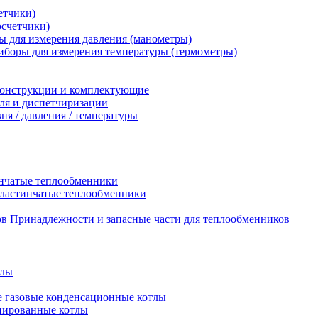
етчики)
осчетчики)
 для измерения давления (манометры)
иборы для измерения температуры (термометры)
конструкции и комплектующие
ля и диспетчиризации
ня / давления / температуры
нчатые теплообменники
пластинчатые теплообменники
Принадлежности и запасные части для теплообменников
тлы
 газовые конденсационные котлы
нированные котлы