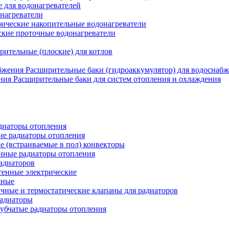
для водонагревателей
нагреватели
ические накопительные водонагреватели
ские проточные водонагреватели
рительные (плоские) для котлов
Расширительные баки (гидроаккумулятор) для водоснаб
Расширительные баки для систем отопления и охлаждения
иаторы отопления
ие радиаторы отопления
е (встраиваемые в пол) конвекторы
нные радиаторы отопления
адиаторов
тенные электрические
яные
чные и термостатические клапаны для радиаторов
радиаторы
убчатые радиаторы отопления