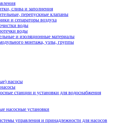
авления
тки, слива и заполнения
ительные, перепускные клапаны
чики и сепараторы воздуха
очистки воды
ротечки воды
ельные и изоляционные материалы
одульного монтажа, узлы, группы
ые) насосы
 насосы
осные станции и установки для водоснабжения
ые насосные установки
стемы управления и принадлежности для насосов