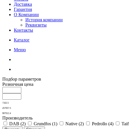
Доставка
Гарантия
О Компании
История компании
Реквизиты
Контакты
Каталог
Меню
Подбор параметров
Розничная цена
7102.5
457057.5
907012.4
Производитель
DAB (
2
)
Grundfos (
1
)
Native (
2
)
Pedrollo (
4
)
Taif