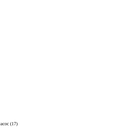
асос (
17
)