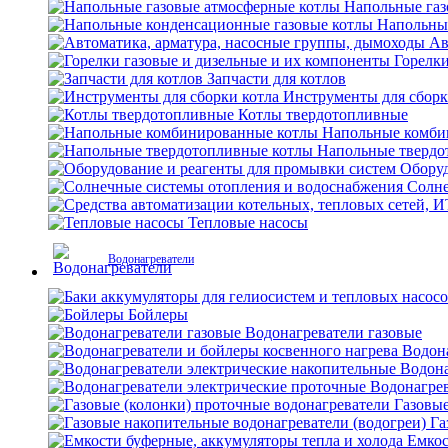
Напольные газ
Напольны
Ав
Горелки
Запчасти для котлов
Инструменты для сборк
Котлы твердотопливные
Напольные комби
Напольные твердо
Оборуд
Солне
Тепловые насосы
Водонагреватели
Бойлеры
Водонагреватели газовые
Водона
Водона
Водонагрев
Газовые
Га
Емкос