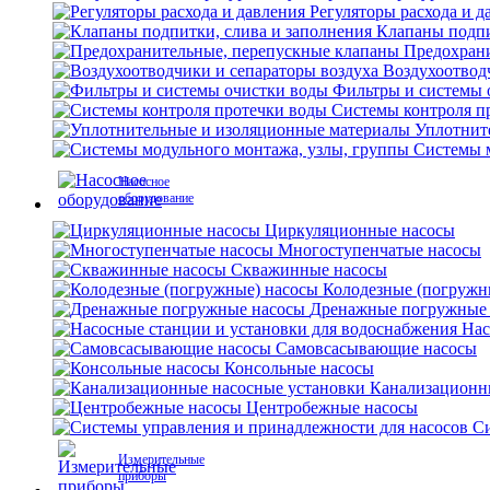
Регуляторы расхода и д
Клапаны подпи
Предохран
Воздухоотвод
Фильтры и системы 
Системы контроля п
Уплотнит
Системы м
Насосное
оборудование
Циркуляционные насосы
Многоступенчатые насосы
Скважинные насосы
Колодезные (погружн
Дренажные погружные
Нас
Самовсасывающие насосы
Консольные насосы
Канализационн
Центробежные насосы
Си
Измерительные
приборы