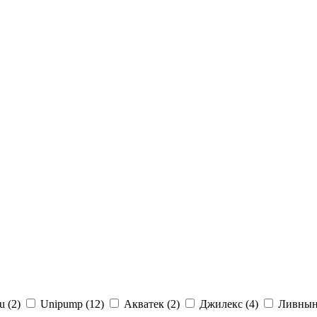
u (
2
)
Unipump (
12
)
Акватек (
2
)
Джилекс (
4
)
Ливнын