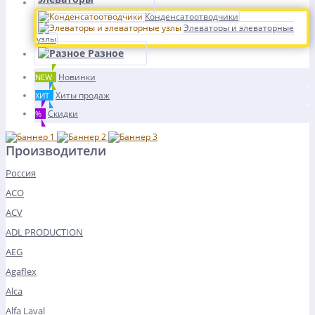
Конденсатоотводчики
Элеваторы и элеваторные
узлы
Разное
Новинки
NEW
Хиты продаж
ХИТ
Скидки
%
Производители
Россия
ACO
ACV
ADL PRODUCTION
AEG
Agaflex
Alca
Alfa Laval