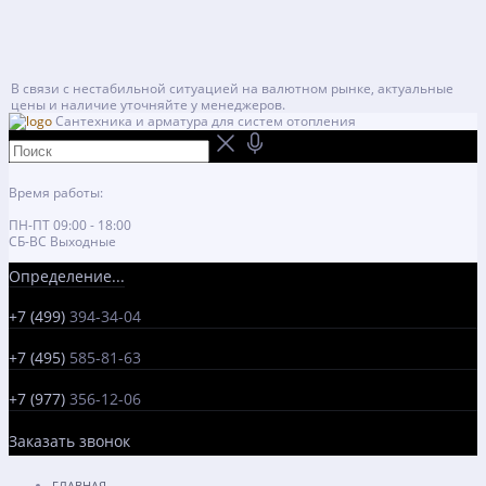
В связи с нестабильной ситуацией на валютном рынке, актуальные
цены и наличие уточняйте у менеджеров.
Сантехника и арматура для систем отопления
Время работы:
ПН-ПТ 09:00 - 18:00
СБ-ВС Выходные
Определение...
+7 (499)
394-34-04
+7 (495)
585-81-63
+7 (977)
356-12-06
Заказать звонок
ГЛАВНАЯ