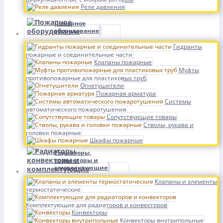
Реле давления
Пожарное
оборудование
Гидранты
пожарные и соединительные части
Клапаны пожарные
Муфты
противопожарные для пластиковых труб
Огнетушители
Пожарная арматура
Системы
автоматического пожаротушения
Сопутствующие товары
Стволы, рукава и
головки пожарные
Шкафы пожарные
Радиаторы,
конвекторы и
комплектующие
Клапаны и элементы
термостатические
Комплектующие для радиаторов и конвекторов
Конвекторы
Конвекторы внутрипольные