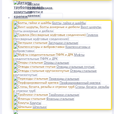
Детали
трубопроводов,
хомуты и
крепеж
Болты, гайки и шайбы
Винт-шурупы,
болты анкерные и дюбели
Грувлок
(бессварные муфтовые соединения)
Заглушки стальные
Компенсаторы и
вибровставки
Муфты
соединительные ПФРК и ДРК
Опоры стальные
Отводы стальные гнутые
Отводы стальные
крутоизогнутые
Переходы стальные
Перфорированный крепеж
Сгоны, бочата, резьбы
и отрезки труб
Тройники стальные
Фланцы стальные
Хомуты
Шпильки