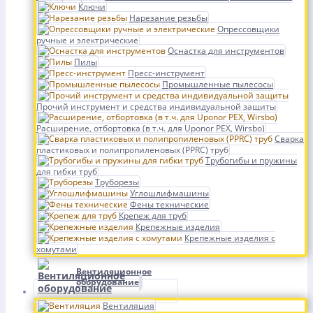
Ключи
Нарезание резьбы
Опрессовщики
ручные и электрические
Оснастка для инструментов
Пилы
Пресс-инструмент
Промышленные пылесосы
Прочий инструмент и средства индивидуальной защиты
Расширение, отбортовка (в т.ч. для Uponor PEX, Wirsbo)
Сварка
пластиковых и полипропиленовых (PPRC) труб
Трубогибы и пружины
для гибки труб
Труборезы
Углошлифмашины
Фены технические
Крепеж для труб
Крепежные изделия
Крепежные изделия с
хомутами
Вентиляционное
оборудование
Вентиляция