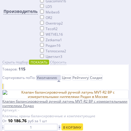
Giacomini
16
LD
5
Производитель
Meibes
6
OR
2
Oventrop
2
Tecofi
2
WETVEL
16
Zetkama
1
Ридан
16
Теплосила
2
Цветлит
3
Скрыть подбор
Сбросить
ПОКАЗАТЬ
115
Товаров:
Сортировать по
По
:
Умолчанию
Цене
Рейтингу
Скидке
Клапан балансировочный ручной латунь MVT-R2 ВР с измерительными
ниппелями Ридан
Артикул: -
Клапаны, краны балансировочные и комплектующие
10 186.76
От
руб
за 1 шт
-
+
В КОРЗИНУ