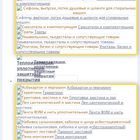
и комплектующие
Сифоны, выпуски, лотки душевые и шланги для стиральных
машин
Смесители и комплектующие
Трапы
Умывальники, пьедесталы и сопутствующие товары
Унитазы, бачки и
сопутствующие товары
Теплоизоляция,
уплотнения,
защитные
покрытия
Асбокартон и пергамин
Герметики
Грунтовка, мастика и лак
Лен сантехнический и
мастика
Лента ФУМ и нить
уплотнительная
Набивка сальниковая, каболка и шнур асбестоцементный
Паронит листовой
Пена монтажная