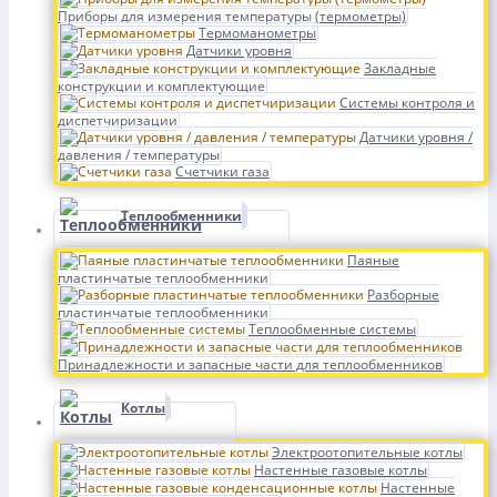
Приборы для измерения температуры (термометры)
Термоманометры
Датчики уровня
Закладные
конструкции и комплектующие
Системы контроля и
диспетчиризации
Датчики уровня /
давления / температуры
Счетчики газа
Теплообменники
Паяные
пластинчатые теплообменники
Разборные
пластинчатые теплообменники
Теплообменные системы
Принадлежности и запасные части для теплообменников
Котлы
Электроотопительные котлы
Настенные газовые котлы
Настенные