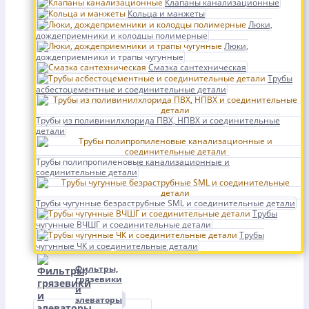
Клапаны канализационные
Кольца и манжеты
Люки,
дождеприемники и колодцы полимерные
Люки,
дождеприемники и трапы чугунные
Смазка сантехническая
Трубы
асбестоцементные и соединительные детали
Трубы из поливинилхлорида ПВХ, НПВХ и соединительные
детали
Трубы полипропиленовые канализационные и
соединительные детали
Трубы чугунные безраструбные SML и соединительные детали
Трубы
чугунные ВЧШГ и соединительные детали
Трубы
чугунные ЧК и соединительные детали
Фильтры,
грязевики
и
элеваторы