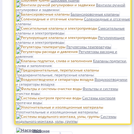
Шаровые краны
Вентили ручной
регулировки и задвижки
Балансировочные клапаны
Соленоидные и отсечные
клапаны
Смесительные
клапаны и электроприводы
Регулирующие
клапаны и электроприводы
Регуляторы температуры
Регуляторы расхода и
давления
Клапаны подпитки,
слива и заполнения
Предохранительные, перепускные клапаны
Воздухоотводчики
и сепараторы воздуха
Фильтры и системы
очистки воды
Системы контроля
протечки воды
Уплотнительные и изоляционные материалы
Системы
модульного монтажа, узлы, группы
Насосное