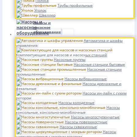
Полоса
Трубы профильные
Уголок
Швеллер
Насосы и
насосное
оборудование
Автоматика и шкафы
управления
Комплектующие для насосов и насосных станций
Насосные группы
Насосные станции бытовые
Насосные станции
промышленные
Насосы вибрационные
Насосы дренажные и
фекальные
Насосы ин-лайн с сухим
ротором
Насосы колодезные
Насосы
консольные, консольно-моноблочные
Насосы многоступенчатые
Насосы поверхностные
Насосы скважинные
Насосы
циркуляционные с мокрым ротором