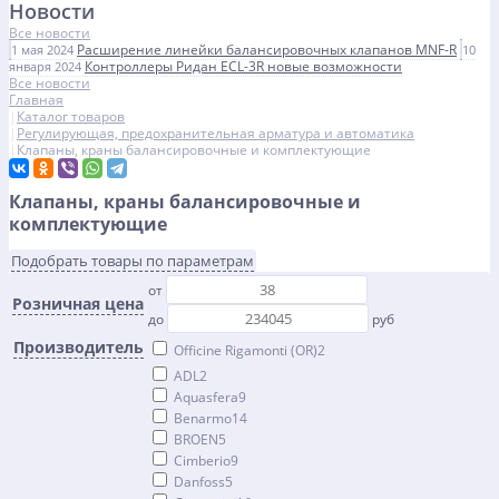
Новости
Все новости
Расширение линейки балансировочных клапанов MNF-R
1 мая 2024
10
Контроллеры Ридан ECL-3R новые возможности
января 2024
Все новости
Главная
Каталог товаров
Регулирующая, предохранительная арматура и автоматика
Клапаны, краны балансировочные и комплектующие
Клапаны, краны балансировочные и
комплектующие
Подобрать товары по параметрам
от
Розничная цена
до
руб
Производитель
Officine Rigamonti (OR)
2
ADL
2
Aquasfera
9
Benarmo
14
BROEN
5
Cimberio
9
Danfoss
5