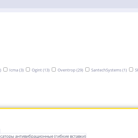
)
Icma (
3
)
Ogint (
13
)
Oventrop (
29
)
SantechSystems (
1
)
S
саторы антивибрационные (гибкие вставки)