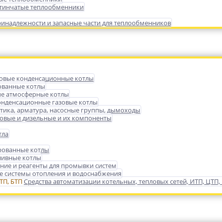
тинчатые теплообменники
инадлежности и запасные части для теплообменников
зовые конденсационные котлы
ованные котлы
е атмосферные котлы
нденсационные газовые котлы
тика, арматура, насосные группы, дымоходы
зовые и дизельные и их компоненты
тла
ованные котлы
ливные котлы
ние и реагенты для промывки систем
 системы отопления и водоснабжения
Средства автоматизации котельных, тепловых сетей, ИТП, ЦТП,