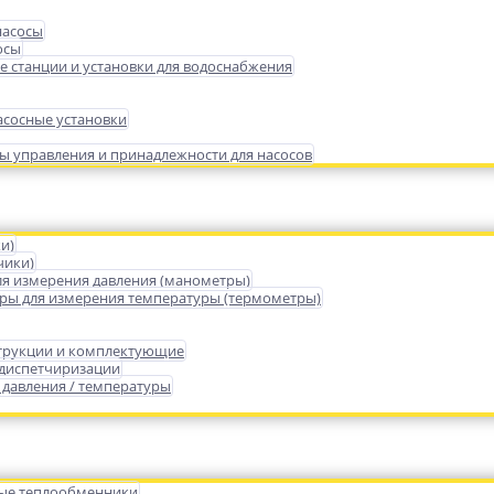
насосы
осы
е станции и установки для водоснабжения
сосные установки
ы управления и принадлежности для насосов
и)
чики)
я измерения давления (манометры)
ры для измерения температуры (термометры)
трукции и комплектующие
 диспетчиризации
 давления / температуры
ые теплообменники