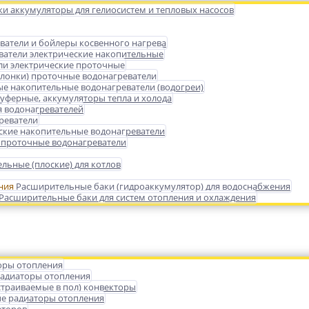
ки аккумуляторы для гелиосистем и тепловых насосов
ватели и бойлеры косвенного нагрева
ватели электрические накопительные
ли электрические проточные
олонки) проточные водонагреватели
ые накопительные водонагреватели (водогреи)
уферные, аккумуляторы тепла и холода
 водонагревателей
реватели
ские накопительные водонагреватели
 проточные водонагреватели
льные (плоские) для котлов
Расширительные баки (гидроаккумулятор) для водоснабжения
Расширительные баки для систем отопления и охлаждения
оры отопления
радиаторы отопления
страиваемые в пол) конвекторы
е радиаторы отопления