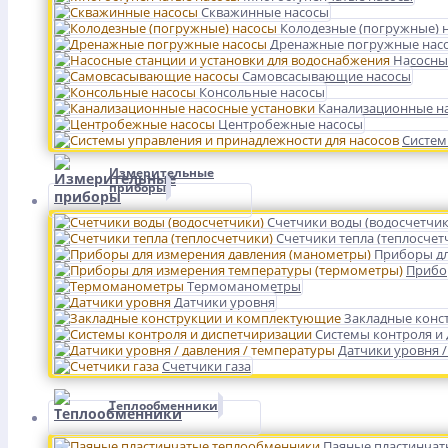
Скважинные насосы
Колодезные (погружные) 
Дренажные погружные нас
Насосны
Самовсасывающие насосы
Консольные насосы
Канализационные на
Центробежные насосы
Систем
Измерительные
приборы
Счетчики воды (водосчетчик
Счетчики тепла (теплосчет
Приборы дл
Прибо
Термоманометры
Датчики уровня
Закладные конс
Системы контроля и
Датчики уровня /
Счетчики газа
Теплообменники
Паяные пластинчат