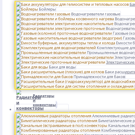
Ба
Бойлеры
Водонагреватели газовые
Водонагре
Водонагре
Водонагревате
Газовые (к
Газов
Емкости б
Комплектующие для
Промышленные водонаг
Электриче
Электрические
Баки для воды
Баки расширите
Принадлежности для баков
Радиаторы
и
конвекторы
Алюминиевые радиат
Биметаллические 
Канальные (в
Комбинированны