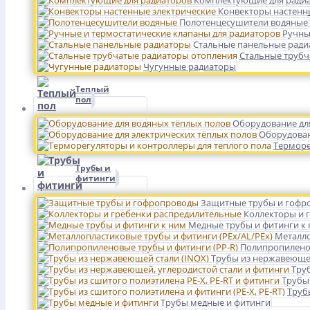
Комплектующие для ради
Конвекторы настенн
Полотенцесушители водяные
Ручны
Стальные панельные рад
Стальные трубч
Чугунные радиаторы
Теплый
пол
Оборудование дл
Оборудован
Терморе
Трубы и
фитинги
Защитные трубы и гофр
Коллекторы и 
Медные трубы и фитинги к
Металло
Полипропиленов
Трубы из нержавеющей
Тру
Трубы 
Трубы
Трубы медные и фитинги