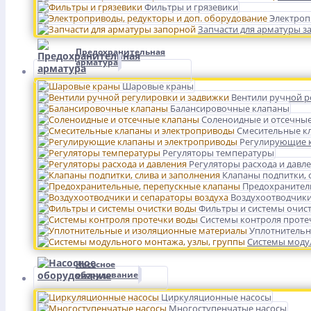
Фильтры и грязевики
Электроп
Запчасти для арматуры з
Предохранительная
арматура
Шаровые краны
Вентили ручной р
Балансировочные клапаны
Соленоидные и отсечны
Смесительные к
Регулирующие к
Регуляторы температуры
Регуляторы расхода и давл
Клапаны подпитки, 
Предохранител
Воздухоотводчики
Фильтры и системы очис
Системы контроля проте
Уплотнительн
Системы модул
Насосное
оборудование
Циркуляционные насосы
Многоступенчатые насосы