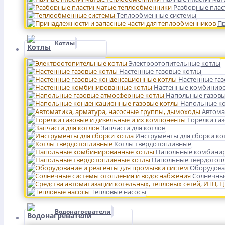
Разборные плас
Теплообменные системы
Пр
Котлы
Электроотопительные котлы
Настенные газовые котлы
Настенные га
Настенные комбинир
Напольные газовы
Напольные ко
Автома
Горелки га
Запчасти для котлов
Инструменты для сборки ко
Котлы твердотопливные
Напольные комбинир
Напольные твердотоп
Оборудова
Солнечные
Тепловые насосы
Водонагреватели