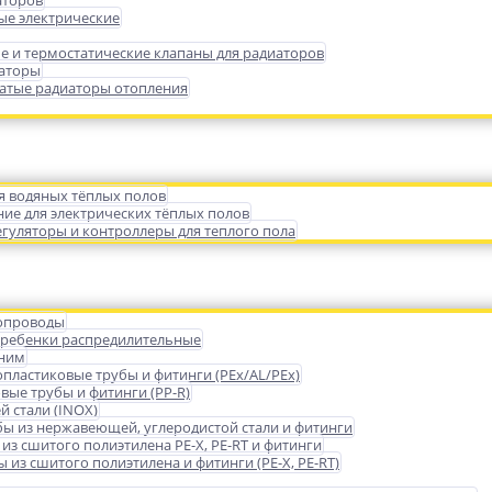
аторов
ые электрические
е и термостатические клапаны для радиаторов
иаторы
атые радиаторы отопления
я водяных тёплых полов
ие для электрических тёплых полов
гуляторы и контроллеры для теплого пола
опроводы
гребенки распредилительные
 ним
пластиковые трубы и фитинги (PEx/AL/PEx)
ые трубы и фитинги (PP-R)
 стали (INOX)
бы из нержавеющей, углеродистой стали и фитинги
из сшитого полиэтилена PE-X, PE-RT и фитинги
 из сшитого полиэтилена и фитинги (PE-X, PE-RT)