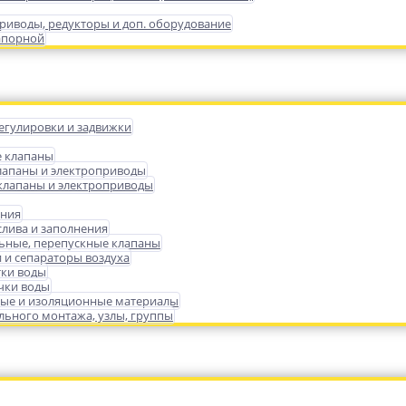
риводы, редукторы и доп. оборудование
апорной
егулировки и задвижки
е клапаны
лапаны и электроприводы
лапаны и электроприводы
ения
слива и заполнения
ьные, перепускные клапаны
 и сепараторы воздуха
тки воды
чки воды
ые и изоляционные материалы
ьного монтажа, узлы, группы