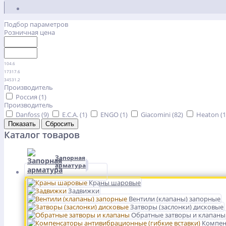
Подбор параметров
Розничная цена
104.6
17317.6
34531.2
Производитель
Россия (
1
)
Производитель
Danfoss (
9
)
E.C.A. (
1
)
ENGO (
1
)
Giacomini (
82
)
Heaton (
1
Каталог товаров
Запорная
арматура
Краны шаровые
Задвижки
Вентили (клапаны) запорные
Затворы (заслонки) дисковые
Обратные затворы и клапаны
Компен