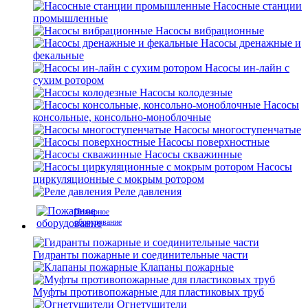
Насосные станции
промышленные
Насосы вибрационные
Насосы дренажные и
фекальные
Насосы ин-лайн с
сухим ротором
Насосы колодезные
Насосы
консольные, консольно-моноблочные
Насосы многоступенчатые
Насосы поверхностные
Насосы скважинные
Насосы
циркуляционные с мокрым ротором
Реле давления
Пожарное
оборудование
Гидранты пожарные и соединительные части
Клапаны пожарные
Муфты противопожарные для пластиковых труб
Огнетушители