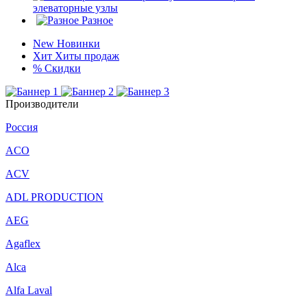
элеваторные узлы
Разное
New
Новинки
Хит
Хиты продаж
%
Скидки
Производители
Россия
ACO
ACV
ADL PRODUCTION
AEG
Agaflex
Alca
Alfa Laval