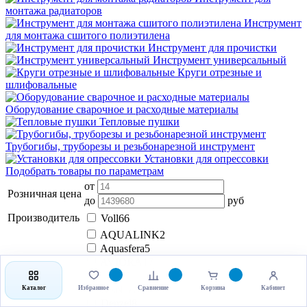
монтажа радиаторов
Инструмент
для монтажа сшитого полиэтилена
Инструмент для прочистки
Инструмент универсальный
Круги отрезные и
шлифовальные
Оборудование сварочное и расходные материалы
Тепловые пушки
Трубогибы, труборезы и резьбонарезной инструмент
Установки для опрессовки
Подобрать товары по параметрам
от
Розничная цена
до
руб
Производитель
Voll
66
AQUALINK
2
Aquasfera
5
AVIORA
17
BAIER
1
BENDTOOLS
1
Каталог
Избранное
Сравнение
Корзина
Кабинет
Denzel
8