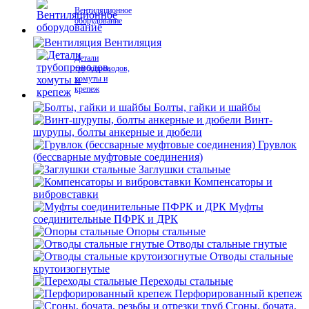
Вентиляционное
оборудование
Вентиляция
Детали
трубопроводов,
хомуты и
крепеж
Болты, гайки и шайбы
Винт-
шурупы, болты анкерные и дюбели
Грувлок
(бессварные муфтовые соединения)
Заглушки стальные
Компенсаторы и
вибровставки
Муфты
соединительные ПФРК и ДРК
Опоры стальные
Отводы стальные гнутые
Отводы стальные
крутоизогнутые
Переходы стальные
Перфорированный крепеж
Сгоны, бочата,