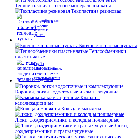
Теплоизоляция на основе минеральной ваты
Техпластина резиновая
Теплообменники
и блочно-
тепловые
пункты
Блочные тепловые пункты
Теплообменники
пластинчатые
Трубы
канализационные,
соединительные
детали и изделия
Воронки, лотки водосточные и комплектующие
Клапаны
канализационные
Кольца и манжеты
Люки, дождеприемники и колодцы полимерные
Люки,
дождеприемники и трапы чугунные
Смазка сантехническая