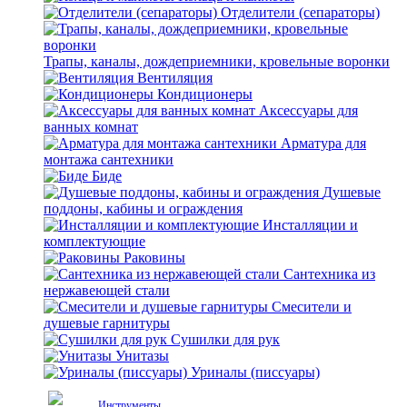
Отделители (сепараторы)
Трапы, каналы, дождеприемники, кровельные воронки
Вентиляция
Кондиционеры
Аксессуары для
ванных комнат
Арматура для
монтажа сантехники
Биде
Душевые
поддоны, кабины и ограждения
Инсталляции и
комплектующие
Раковины
Сантехника из
нержавеющей стали
Смесители и
душевые гарнитуры
Сушилки для рук
Унитазы
Уриналы (писсуары)
Инструменты