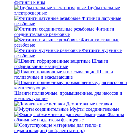
фитинги к ним
Трубы стальные
электросварные
Фитинги латунные
резьбовые
Фитинги
соединительные резьбовые
Фитинги стальные
резьбовые
Фитинги чугунные
резьбовые
Шланги
гофрированные защитные
Шланги
поливочные и всасывающие
Шланги поливочные, промышленные, для насосов и
комплектующие
Демонтажные вставки
Муфты соединительные
Фланцы
обжимные и адаптеры фланцевые