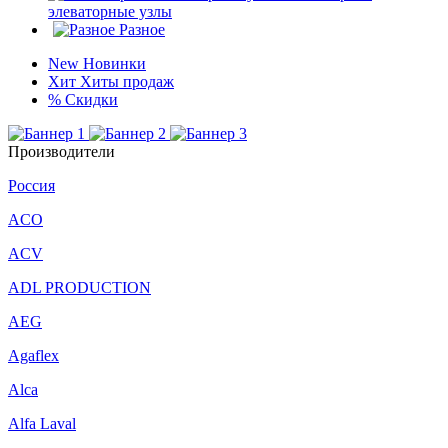
элеваторные узлы
Разное
New
Новинки
Хит
Хиты продаж
%
Скидки
Производители
Россия
ACO
ACV
ADL PRODUCTION
AEG
Agaflex
Alca
Alfa Laval