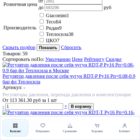
от
Розничная цена
до
руб
Giacomini
1
Tecofi
4
Производитель
Ридан
9
Теплосила
38
ЦКО
7
Скрыть подбор
Сбросить
Показать
Товаров:
59
Сортировать по
По
:
Умолчанию
Цене
Рейтингу
Скидке
Регулятор давления после себя чугун RDT-P Ру16 Рп=0.08-0.9
бар фл Теплосила
Артикул: -
Регуляторы давления, перепада давления и комплектующие
От
113 361.30
руб
за 1 шт
-
+
В корзину
Регулятор давления после себя чугун RDT-T Ру16 Рп=0.16-1.8
бар фл Теплосила
Каталог
Избранное
Сравнение
Корзина
Кабинет
Артикул: -