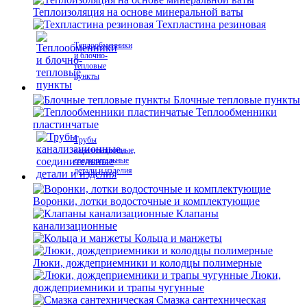
Теплоизоляция на основе минеральной ваты
Техпластина резиновая
Теплообменники
и блочно-
тепловые
пункты
Блочные тепловые пункты
Теплообменники
пластинчатые
Трубы
канализационные,
соединительные
детали и изделия
Воронки, лотки водосточные и комплектующие
Клапаны
канализационные
Кольца и манжеты
Люки, дождеприемники и колодцы полимерные
Люки,
дождеприемники и трапы чугунные
Смазка сантехническая