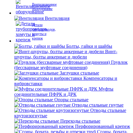
Вентиляционное
оборудование
Вентиляция
Детали
трубопроводов,
хомуты и
крепеж
Болты, гайки и шайбы
Винт-
шурупы, болты анкерные и дюбели
Грувлок
(бессварные муфтовые соединения)
Заглушки стальные
Компенсаторы и
вибровставки
Муфты
соединительные ПФРК и ДРК
Опоры стальные
Отводы стальные гнутые
Отводы стальные
крутоизогнутые
Переходы стальные
Перфорированный крепеж
Сгоны, бочата,