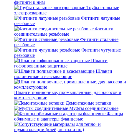
фитинги к ним
Трубы стальные
электросварные
Фитинги латунные
резьбовые
Фитинги
соединительные резьбовые
Фитинги стальные
резьбовые
Фитинги чугунные
резьбовые
Шланги
гофрированные защитные
Шланги
поливочные и всасывающие
Шланги поливочные, промышленные, для насосов и
комплектующие
Демонтажные вставки
Муфты соединительные
Фланцы
обжимные и адаптеры фланцевые