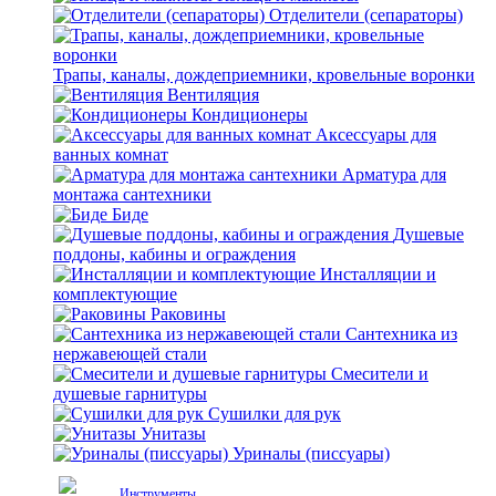
Отделители (сепараторы)
Трапы, каналы, дождеприемники, кровельные воронки
Вентиляция
Кондиционеры
Аксессуары для
ванных комнат
Арматура для
монтажа сантехники
Биде
Душевые
поддоны, кабины и ограждения
Инсталляции и
комплектующие
Раковины
Сантехника из
нержавеющей стали
Смесители и
душевые гарнитуры
Сушилки для рук
Унитазы
Уриналы (писсуары)
Инструменты