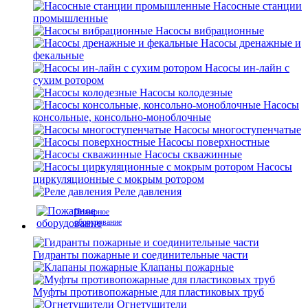
Насосные станции
промышленные
Насосы вибрационные
Насосы дренажные и
фекальные
Насосы ин-лайн с
сухим ротором
Насосы колодезные
Насосы
консольные, консольно-моноблочные
Насосы многоступенчатые
Насосы поверхностные
Насосы скважинные
Насосы
циркуляционные с мокрым ротором
Реле давления
Пожарное
оборудование
Гидранты пожарные и соединительные части
Клапаны пожарные
Муфты противопожарные для пластиковых труб
Огнетушители