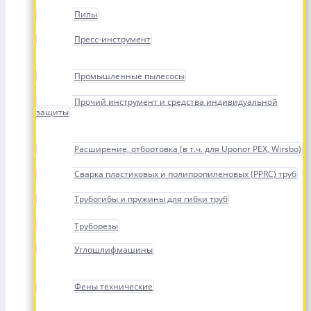
Пилы
Пресс-инструмент
Промышленные пылесосы
Прочий инструмент и средства индивидуальной
защиты
Расширение, отбортовка (в т.ч. для Uponor PEX, Wirsbo)
Сварка пластиковых и полипропиленовых (PPRC) труб
Трубогибы и пружины для гибки труб
Труборезы
Углошлифмашины
Фены технические