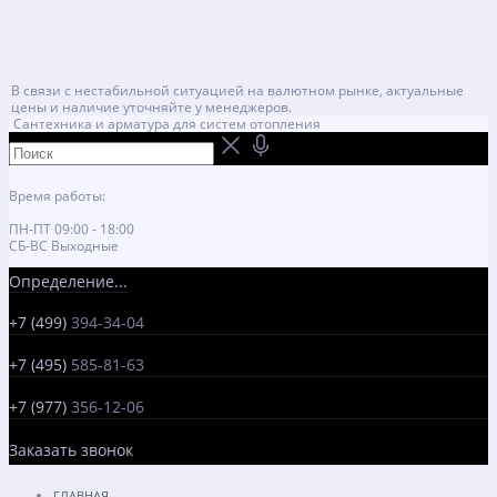
В связи с нестабильной ситуацией на валютном рынке, актуальные
цены и наличие уточняйте у менеджеров.
Сантехника и арматура для систем отопления
Время работы:
ПН-ПТ 09:00 - 18:00
СБ-ВС Выходные
Определение...
+7 (499)
394-34-04
+7 (495)
585-81-63
+7 (977)
356-12-06
Заказать звонок
ГЛАВНАЯ