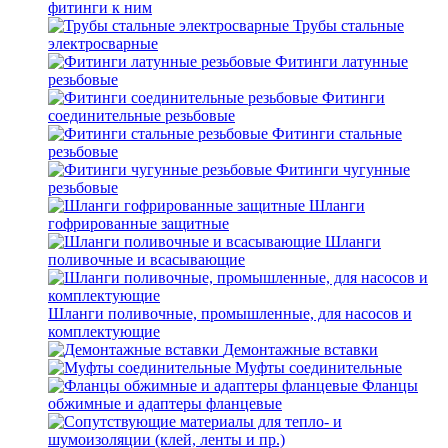
фитинги к ним
Трубы стальные
электросварные
Фитинги латунные
резьбовые
Фитинги
соединительные резьбовые
Фитинги стальные
резьбовые
Фитинги чугунные
резьбовые
Шланги
гофрированные защитные
Шланги
поливочные и всасывающие
Шланги поливочные, промышленные, для насосов и
комплектующие
Демонтажные вставки
Муфты соединительные
Фланцы
обжимные и адаптеры фланцевые