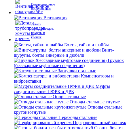
Вентиляционное
оборудование
Вентиляция
Детали
трубопроводов,
хомуты и
крепеж
Болты, гайки и шайбы
Винт-
шурупы, болты анкерные и дюбели
Грувлок
(бессварные муфтовые соединения)
Заглушки стальные
Компенсаторы и
вибровставки
Муфты
соединительные ПФРК и ДРК
Опоры стальные
Отводы стальные гнутые
Отводы стальные
крутоизогнутые
Переходы стальные
Перфорированный крепеж
Сгоны, бочата,