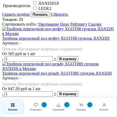
JIANZHI
18
Производитель
LEDE
2
Скрыть подбор
Сбросить
Показать
Товаров:
20
Сортировать по
По
:
Умолчанию
Цене
Рейтингу
Скидке
Тройник переходной под муфту XGQT08 грувлок JIANZHI
Артикул: -
Грувлок (бессварные муфтовые соединения)
От
565
руб
за 1 шт
-
+
В корзину
Тройник переходной под резьбу XGQT08S грувлок JIANZHI
Артикул: -
Грувлок (бессварные муфтовые соединения)
От
647.20
руб
за 1 шт
-
+
В корзину
Переход резьбовой под муфту XGQT07S грувлок LEDE
Каталог
Избранное
Сравнение
Корзина
Кабинет
Артикул: -