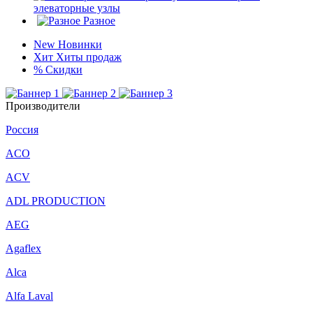
элеваторные узлы
Разное
New
Новинки
Хит
Хиты продаж
%
Скидки
Производители
Россия
ACO
ACV
ADL PRODUCTION
AEG
Agaflex
Alca
Alfa Laval