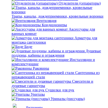
Отделители (сепараторы)
Трапы, каналы, дождеприемники, кровельные воронки
Вентиляция
Кондиционеры
Аксессуары для
ванных комнат
Арматура для
монтажа сантехники
Биде
Душевые
поддоны, кабины и ограждения
Инсталляции и
комплектующие
Раковины
Сантехника из
нержавеющей стали
Смесители и
душевые гарнитуры
Сушилки для рук
Унитазы
Уриналы (писсуары)
Инструменты