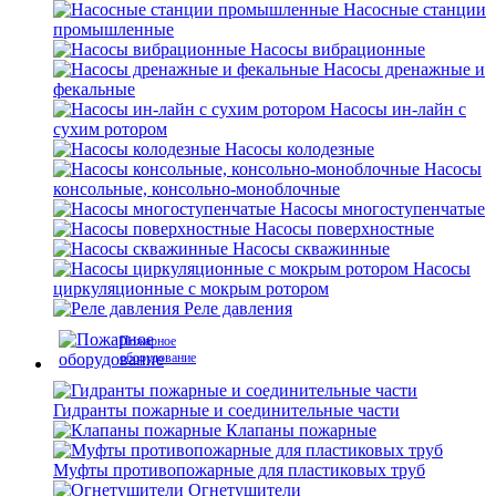
Насосные станции
промышленные
Насосы вибрационные
Насосы дренажные и
фекальные
Насосы ин-лайн с
сухим ротором
Насосы колодезные
Насосы
консольные, консольно-моноблочные
Насосы многоступенчатые
Насосы поверхностные
Насосы скважинные
Насосы
циркуляционные с мокрым ротором
Реле давления
Пожарное
оборудование
Гидранты пожарные и соединительные части
Клапаны пожарные
Муфты противопожарные для пластиковых труб
Огнетушители