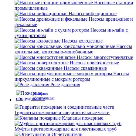
Насосные станции
промышленные
Насосы вибрационные
Насосы дренажные и
фекальные
Насосы ин-лайн с
сухим ротором
Насосы колодезные
Насосы
консольные, консольно-моноблочные
Насосы многоступенчатые
Насосы поверхностные
Насосы скважинные
Насосы
циркуляционные с мокрым ротором
Реле давления
Пожарное
оборудование
Гидранты пожарные и соединительные части
Клапаны пожарные
Муфты противопожарные для пластиковых труб
Огнетушители