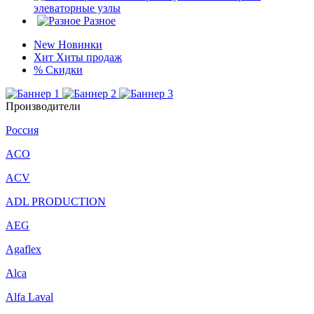
элеваторные узлы
Разное
New
Новинки
Хит
Хиты продаж
%
Скидки
Производители
Россия
ACO
ACV
ADL PRODUCTION
AEG
Agaflex
Alca
Alfa Laval