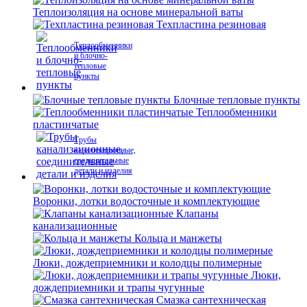
Теплоизоляция на основе минеральной ваты
Техпластина резиновая
Теплообменники
и блочно-
тепловые
пункты
Блочные тепловые пункты
Теплообменники
пластинчатые
Трубы
канализационные,
соединительные
детали и изделия
Воронки, лотки водосточные и комплектующие
Клапаны
канализационные
Кольца и манжеты
Люки, дождеприемники и колодцы полимерные
Люки,
дождеприемники и трапы чугунные
Смазка сантехническая