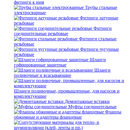
фитинги к ним
Трубы стальные
электросварные
Фитинги латунные
резьбовые
Фитинги
соединительные резьбовые
Фитинги стальные
резьбовые
Фитинги чугунные
резьбовые
Шланги
гофрированные защитные
Шланги
поливочные и всасывающие
Шланги поливочные, промышленные, для насосов и
комплектующие
Демонтажные вставки
Муфты соединительные
Фланцы
обжимные и адаптеры фланцевые