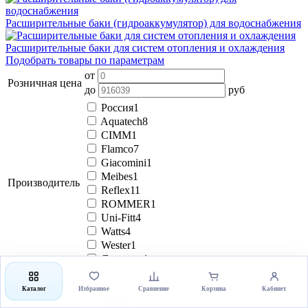
Расширительные баки (гидроаккумулятор) для водоснабжения
Расширительные баки для систем отопления и охлаждения
Подобрать товары по параметрам
от
Розничная цена
до
руб
Россия
1
Aquatech
8
CIMM
1
Flamco
7
Giacomini
1
Meibes
1
Производитель
Reflex
11
ROMMER
1
Uni-Fitt
4
Watts
4
Wester
1
Джилекс
1
Aquasfera
1
ASKON
2
Каталог
Избранное
Сравнение
Корзина
Кабинет
Astrex
2