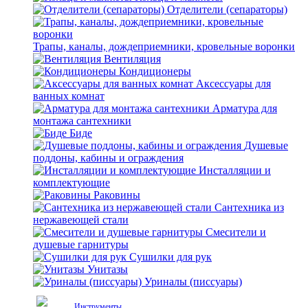
Отделители (сепараторы)
Трапы, каналы, дождеприемники, кровельные воронки
Вентиляция
Кондиционеры
Аксессуары для
ванных комнат
Арматура для
монтажа сантехники
Биде
Душевые
поддоны, кабины и ограждения
Инсталляции и
комплектующие
Раковины
Сантехника из
нержавеющей стали
Смесители и
душевые гарнитуры
Сушилки для рук
Унитазы
Уриналы (писсуары)
Инструменты