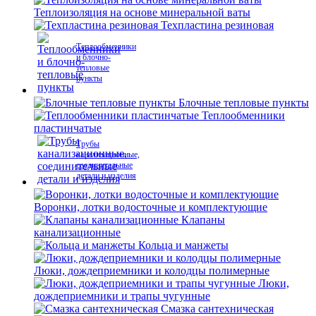
Теплоизоляция на основе минеральной ваты
Техпластина резиновая
Теплообменники
и блочно-
тепловые
пункты
Блочные тепловые пункты
Теплообменники
пластинчатые
Трубы
канализационные,
соединительные
детали и изделия
Воронки, лотки водосточные и комплектующие
Клапаны
канализационные
Кольца и манжеты
Люки, дождеприемники и колодцы полимерные
Люки,
дождеприемники и трапы чугунные
Смазка сантехническая