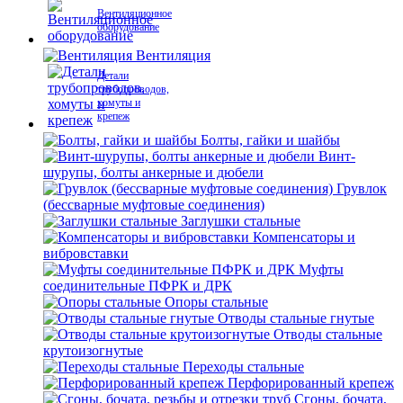
Вентиляционное
оборудование
Вентиляция
Детали
трубопроводов,
хомуты и
крепеж
Болты, гайки и шайбы
Винт-
шурупы, болты анкерные и дюбели
Грувлок
(бессварные муфтовые соединения)
Заглушки стальные
Компенсаторы и
вибровставки
Муфты
соединительные ПФРК и ДРК
Опоры стальные
Отводы стальные гнутые
Отводы стальные
крутоизогнутые
Переходы стальные
Перфорированный крепеж
Сгоны, бочата,