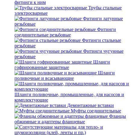
фитинги к ним
Трубы стальные
электросварные
Фитинги латунные
резьбовые
Фитинги
соединительные резьбовые
Фитинги стальные
резьбовые
Фитинги чугунные
резьбовые
Шланги
гофрированные защитные
Шланги
поливочные и всасывающие
Шланги поливочные, промышленные, для насосов и
комплектующие
Демонтажные вставки
Муфты соединительные
Фланцы
обжимные и адаптеры фланцевые