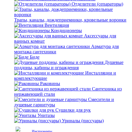
Отделители (сепараторы)
Трапы, каналы, дождеприемники, кровельные воронки
Вентиляция
Кондиционеры
Аксессуары для
ванных комнат
Арматура для
монтажа сантехники
Биде
Душевые
поддоны, кабины и ограждения
Инсталляции и
комплектующие
Раковины
Сантехника из
нержавеющей стали
Смесители и
душевые гарнитуры
Сушилки для рук
Унитазы
Уриналы (писсуары)
Инструменты