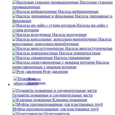
Насосные станции
промышленные
Насосы вибрационные
Насосы дренажные и
фекальные
Насосы ин-лайн с
сухим ротором
Насосы колодезные
Насосы
консольные, консольно-моноблочные
Насосы многоступенчатые
Насосы поверхностные
Насосы скважинные
Насосы
циркуляционные с мокрым ротором
Реле давления
Пожарное
оборудование
Гидранты пожарные и соединительные части
Клапаны пожарные
Муфты противопожарные для пластиковых труб
Огнетушители