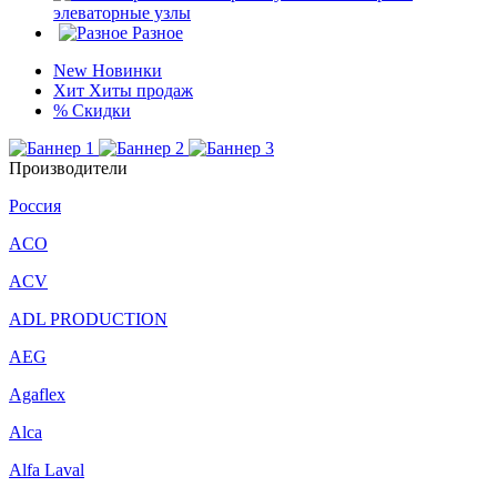
элеваторные узлы
Разное
New
Новинки
Хит
Хиты продаж
%
Скидки
Производители
Россия
ACO
ACV
ADL PRODUCTION
AEG
Agaflex
Alca
Alfa Laval