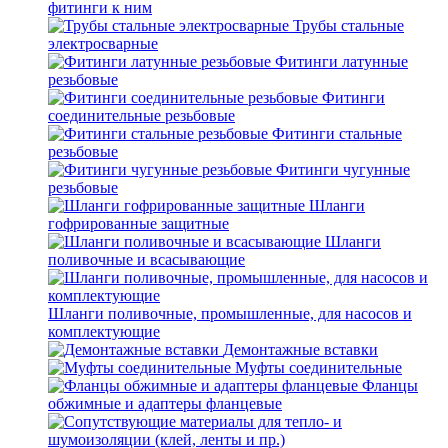
фитинги к ним
Трубы стальные
электросварные
Фитинги латунные
резьбовые
Фитинги
соединительные резьбовые
Фитинги стальные
резьбовые
Фитинги чугунные
резьбовые
Шланги
гофрированные защитные
Шланги
поливочные и всасывающие
Шланги поливочные, промышленные, для насосов и
комплектующие
Демонтажные вставки
Муфты соединительные
Фланцы
обжимные и адаптеры фланцевые