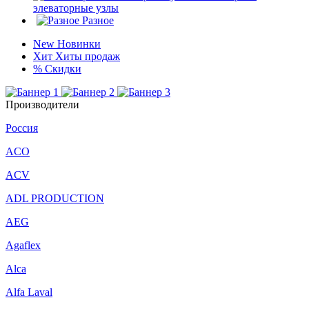
элеваторные узлы
Разное
New
Новинки
Хит
Хиты продаж
%
Скидки
Производители
Россия
ACO
ACV
ADL PRODUCTION
AEG
Agaflex
Alca
Alfa Laval