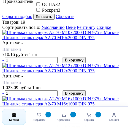
Производитель
ОСПАЗ
2
Роскреп
3
Скрыть подбор
Сбросить
Показать
Товаров:
19
Сортировать по
По
:
Умолчанию
Цене
Рейтингу
Скидке
Шпилька сталь нерж А2-70 М10х2000 DIN 975
Артикул: -
Шпильки
710.16
руб
за 1 шт
-
+
В корзину
Шпилька сталь нерж А2-70 М12х2000 DIN 975
Артикул: -
Шпильки
1 023.09
руб
за 1 шт
-
+
В корзину
Шпилька сталь нерж А2-70 М16х1000 DIN 975
Артикул: -
Шпильки
1 016.99
руб
за 1 шт
Каталог
Избранное
Сравнение
Корзина
Кабинет
-
+
В корзину