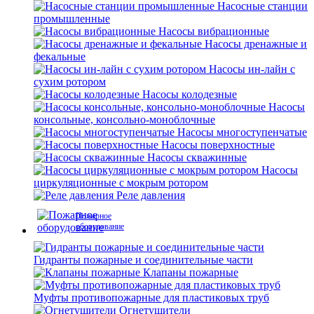
Насосные станции
промышленные
Насосы вибрационные
Насосы дренажные и
фекальные
Насосы ин-лайн с
сухим ротором
Насосы колодезные
Насосы
консольные, консольно-моноблочные
Насосы многоступенчатые
Насосы поверхностные
Насосы скважинные
Насосы
циркуляционные с мокрым ротором
Реле давления
Пожарное
оборудование
Гидранты пожарные и соединительные части
Клапаны пожарные
Муфты противопожарные для пластиковых труб
Огнетушители