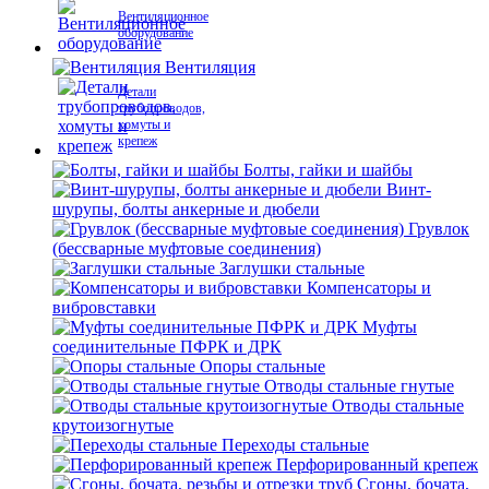
Вентиляционное
оборудование
Вентиляция
Детали
трубопроводов,
хомуты и
крепеж
Болты, гайки и шайбы
Винт-
шурупы, болты анкерные и дюбели
Грувлок
(бессварные муфтовые соединения)
Заглушки стальные
Компенсаторы и
вибровставки
Муфты
соединительные ПФРК и ДРК
Опоры стальные
Отводы стальные гнутые
Отводы стальные
крутоизогнутые
Переходы стальные
Перфорированный крепеж
Сгоны, бочата,