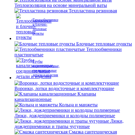
Теплоизоляция на основе минеральной ваты
Техпластина резиновая
Теплообменники
и блочно-
тепловые
пункты
Блочные тепловые пункты
Теплообменники
пластинчатые
Трубы
канализационные,
соединительные
детали и изделия
Воронки, лотки водосточные и комплектующие
Клапаны
канализационные
Кольца и манжеты
Люки, дождеприемники и колодцы полимерные
Люки,
дождеприемники и трапы чугунные
Смазка сантехническая