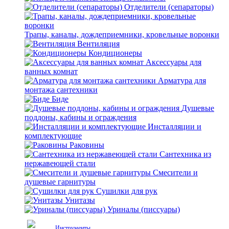
Отделители (сепараторы)
Трапы, каналы, дождеприемники, кровельные воронки
Вентиляция
Кондиционеры
Аксессуары для
ванных комнат
Арматура для
монтажа сантехники
Биде
Душевые
поддоны, кабины и ограждения
Инсталляции и
комплектующие
Раковины
Сантехника из
нержавеющей стали
Смесители и
душевые гарнитуры
Сушилки для рук
Унитазы
Уриналы (писсуары)
Инструменты