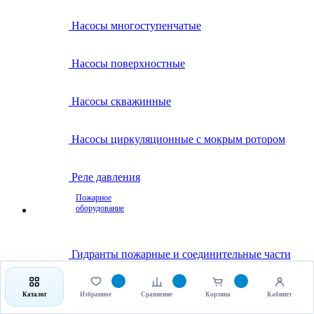
Насосы многоступенчатые
Насосы поверхностные
Насосы скважинные
Насосы циркуляционные с мокрым ротором
Реле давления
Пожарное
оборудование
Гидранты пожарные и соединительные части
Клапаны пожарные
Каталог
Избранное
Сравнение
Корзина
Кабинет