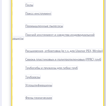
Пилы
Пресс-инструмент
Промышленные пылесосы
Прочий инструмент и средства индивидуальной
защиты
Расширение, отбортовка (в т.ч. для Uponor PEX, Wirsbo)
Сварка пластиковых и полипропиленовых (PPRC) труб
Трубогибы и пружины для гибки труб
Труборезы
Углошлифмашины
Фены технические