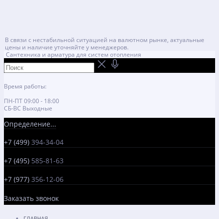
В связи с нестабильной ситуацией на валютном рынке, актуальные
цены и наличие уточняйте у менеджеров.
Сантехника и арматура для систем отопления
Время работы:
ПН-ПТ 09:00 - 18:00
СБ-ВС Выходные
Определение...
+7 (499)
394-34-04
+7 (495)
585-81-63
+7 (977)
356-12-06
Заказать звонок
ГЛАВНАЯ