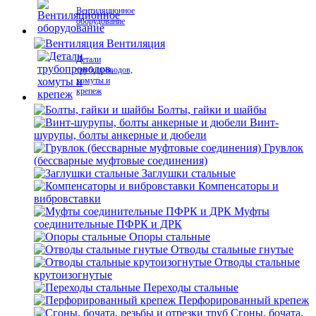
Вентиляционное
оборудование
Вентиляция
Детали
трубопроводов,
хомуты и
крепеж
Болты, гайки и шайбы
Винт-
шурупы, болты анкерные и дюбели
Грувлок
(бессварные муфтовые соединения)
Заглушки стальные
Компенсаторы и
вибровставки
Муфты
соединительные ПФРК и ДРК
Опоры стальные
Отводы стальные гнутые
Отводы стальные
крутоизогнутые
Переходы стальные
Перфорированный крепеж
Сгоны, бочата,