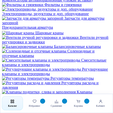
Компенсаторы антивибрационные (гибкие вставки)
Фильтры и грязевики
Электроприводы, редукторы и доп. оборудование
Запчасти для арматуры
запорной
Предохранительная арматура
Шаровые краны
Вентили ручной
регулировки и задвижки
Балансировочные клапаны
Соленоидные и
отсечные клапаны
Смесительные
клапаны и электроприводы
Регулирующие
клапаны и электроприводы
Регуляторы температуры
Регуляторы расхода и
давления
Клапаны
подпитки, слива и заполнения
Предохранительные, перепускные клапаны
Каталог
Избранное
Сравнение
Корзина
Кабинет
Воздухоотводчики