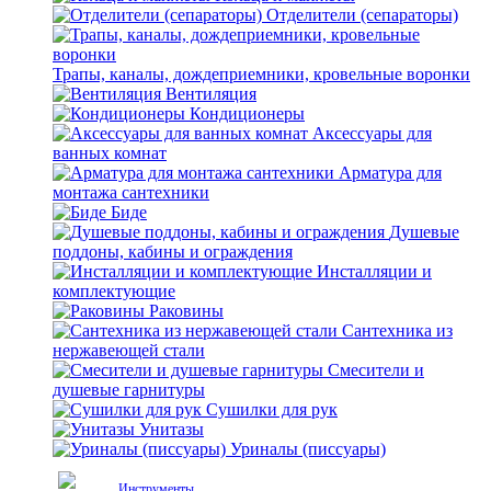
Отделители (сепараторы)
Трапы, каналы, дождеприемники, кровельные воронки
Вентиляция
Кондиционеры
Аксессуары для
ванных комнат
Арматура для
монтажа сантехники
Биде
Душевые
поддоны, кабины и ограждения
Инсталляции и
комплектующие
Раковины
Сантехника из
нержавеющей стали
Смесители и
душевые гарнитуры
Сушилки для рук
Унитазы
Уриналы (писсуары)
Инструменты