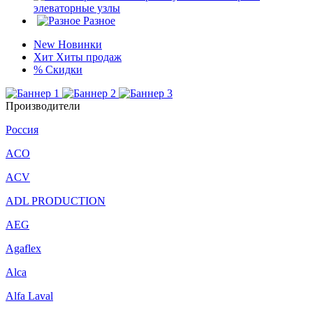
элеваторные узлы
Разное
New
Новинки
Хит
Хиты продаж
%
Скидки
Производители
Россия
ACO
ACV
ADL PRODUCTION
AEG
Agaflex
Alca
Alfa Laval