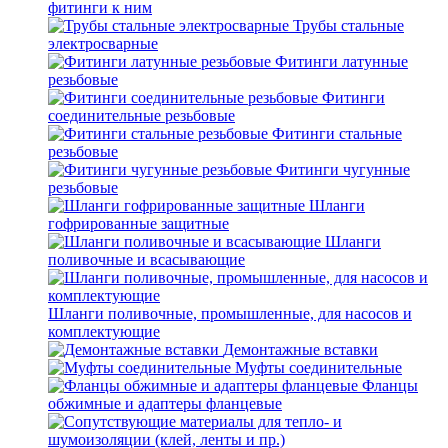
фитинги к ним
Трубы стальные
электросварные
Фитинги латунные
резьбовые
Фитинги
соединительные резьбовые
Фитинги стальные
резьбовые
Фитинги чугунные
резьбовые
Шланги
гофрированные защитные
Шланги
поливочные и всасывающие
Шланги поливочные, промышленные, для насосов и
комплектующие
Демонтажные вставки
Муфты соединительные
Фланцы
обжимные и адаптеры фланцевые