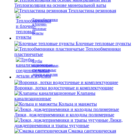
Теплоизоляция на основе минеральной ваты
Техпластина резиновая
Теплообменники
и блочно-
тепловые
пункты
Блочные тепловые пункты
Теплообменники
пластинчатые
Трубы
канализационные,
соединительные
детали и изделия
Воронки, лотки водосточные и комплектующие
Клапаны
канализационные
Кольца и манжеты
Люки, дождеприемники и колодцы полимерные
Люки,
дождеприемники и трапы чугунные
Смазка сантехническая