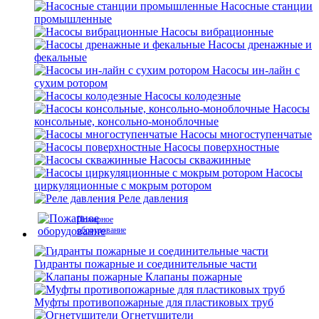
Насосные станции
промышленные
Насосы вибрационные
Насосы дренажные и
фекальные
Насосы ин-лайн с
сухим ротором
Насосы колодезные
Насосы
консольные, консольно-моноблочные
Насосы многоступенчатые
Насосы поверхностные
Насосы скважинные
Насосы
циркуляционные с мокрым ротором
Реле давления
Пожарное
оборудование
Гидранты пожарные и соединительные части
Клапаны пожарные
Муфты противопожарные для пластиковых труб
Огнетушители