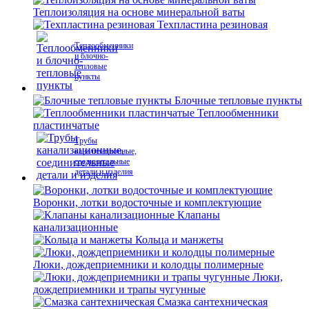
Теплоизоляция на основе минеральной ваты
Техпластина резиновая
Теплообменники
и блочно-
тепловые
пункты
Блочные тепловые пункты
Теплообменники
пластинчатые
Трубы
канализационные,
соединительные
детали и изделия
Воронки, лотки водосточные и комплектующие
Клапаны
канализационные
Кольца и манжеты
Люки, дождеприемники и колодцы полимерные
Люки,
дождеприемники и трапы чугунные
Смазка сантехническая