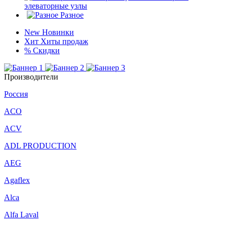
элеваторные узлы
Разное
New
Новинки
Хит
Хиты продаж
%
Скидки
Производители
Россия
ACO
ACV
ADL PRODUCTION
AEG
Agaflex
Alca
Alfa Laval