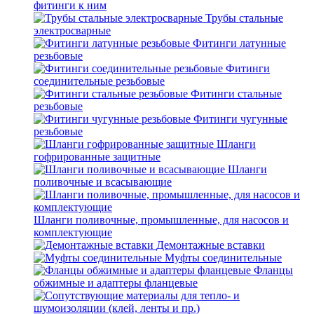
фитинги к ним
Трубы стальные
электросварные
Фитинги латунные
резьбовые
Фитинги
соединительные резьбовые
Фитинги стальные
резьбовые
Фитинги чугунные
резьбовые
Шланги
гофрированные защитные
Шланги
поливочные и всасывающие
Шланги поливочные, промышленные, для насосов и
комплектующие
Демонтажные вставки
Муфты соединительные
Фланцы
обжимные и адаптеры фланцевые