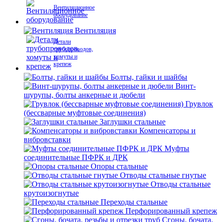
Вентиляционное
оборудование
Вентиляция
Детали
трубопроводов,
хомуты и
крепеж
Болты, гайки и шайбы
Винт-
шурупы, болты анкерные и дюбели
Грувлок
(бессварные муфтовые соединения)
Заглушки стальные
Компенсаторы и
вибровставки
Муфты
соединительные ПФРК и ДРК
Опоры стальные
Отводы стальные гнутые
Отводы стальные
крутоизогнутые
Переходы стальные
Перфорированный крепеж
Сгоны, бочата,