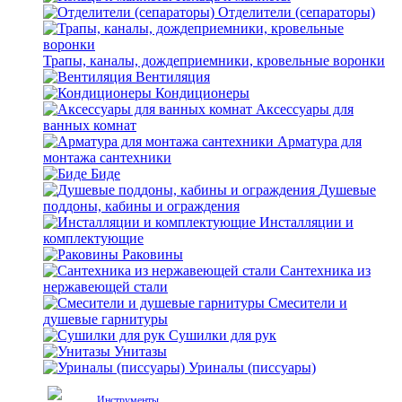
Отделители (сепараторы)
Трапы, каналы, дождеприемники, кровельные воронки
Вентиляция
Кондиционеры
Аксессуары для
ванных комнат
Арматура для
монтажа сантехники
Биде
Душевые
поддоны, кабины и ограждения
Инсталляции и
комплектующие
Раковины
Сантехника из
нержавеющей стали
Смесители и
душевые гарнитуры
Сушилки для рук
Унитазы
Уриналы (писсуары)
Инструменты