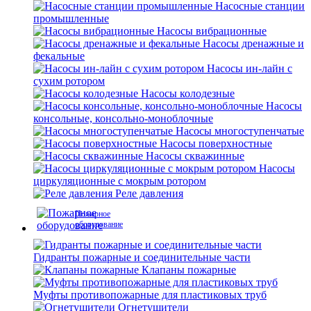
Насосные станции
промышленные
Насосы вибрационные
Насосы дренажные и
фекальные
Насосы ин-лайн с
сухим ротором
Насосы колодезные
Насосы
консольные, консольно-моноблочные
Насосы многоступенчатые
Насосы поверхностные
Насосы скважинные
Насосы
циркуляционные с мокрым ротором
Реле давления
Пожарное
оборудование
Гидранты пожарные и соединительные части
Клапаны пожарные
Муфты противопожарные для пластиковых труб
Огнетушители