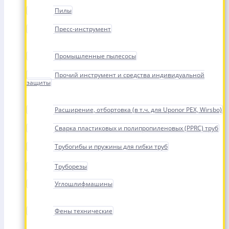
Пилы
Пресс-инструмент
Промышленные пылесосы
Прочий инструмент и средства индивидуальной
защиты
Расширение, отбортовка (в т.ч. для Uponor PEX, Wirsbo)
Сварка пластиковых и полипропиленовых (PPRC) труб
Трубогибы и пружины для гибки труб
Труборезы
Углошлифмашины
Фены технические