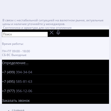
В связи с нестабильной ситуацией на валютном рынке, актуальные
цены и наличие уточняйте у менеджеров.
Сантехника и арматура для систем отопления
Время работы:
ПН-ПТ 09:00 - 18:00
СБ-ВС Выходные
Определение...
+7 (499)
394-34-04
+7 (495)
585-81-63
+7 (977)
356-12-06
Заказать звонок
ГЛАВНАЯ