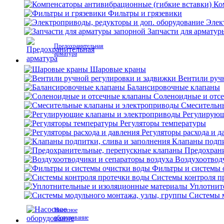
Ко
Фильтры и грязевики
Элек
Запчасти для арматур
Предохранительная
арматура
Шаровые краны
Вентили руч
Балансировочные клапаны
Соленоидные и отс
Смесительн
Регулирующ
Регуляторы температуры
Регуляторы расхода и д
Клапаны подпи
Предохран
Воздухоотвод
Фильтры и системы 
Системы контроля п
Уплотнит
Системы м
Насосное
оборудование