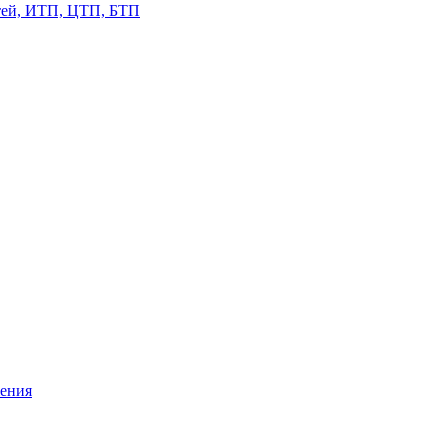
етей, ИТП, ЦТП, БТП
жения