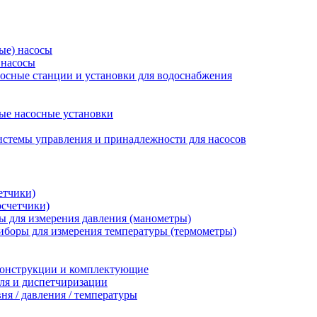
ые) насосы
 насосы
осные станции и установки для водоснабжения
ые насосные установки
стемы управления и принадлежности для насосов
етчики)
осчетчики)
 для измерения давления (манометры)
иборы для измерения температуры (термометры)
конструкции и комплектующие
ля и диспетчиризации
ня / давления / температуры