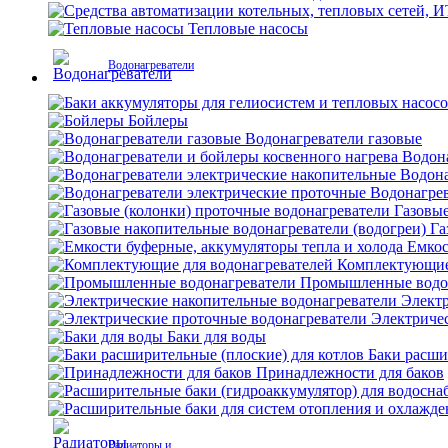
Тепловые насосы
Водонагреватели
Бойлеры
Водонагреватели газовые
Водона
Водона
Водонагрев
Газовые
Га
Емкос
Комплектующие 
Промышленные водо
Электр
Электриче
Баки для воды
Баки расши
Принадлежности для баков
Радиаторы и