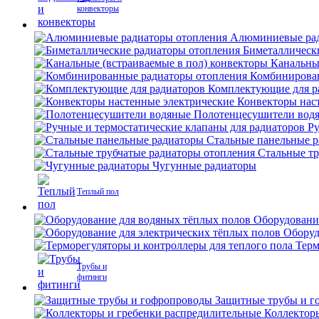
конвекторы
Алюминиевые рад
Биметаллическ
Канальны
Комбинирова
Комплектующие для р
Конвекторы нас
Полотенцесушители вод
Ру
Стальные панельные 
Стальные тр
Чугунные радиаторы
Теплый пол
Оборудовани
Оборуд
Терм
Трубы и
фитинги
Защитные трубы и г
Коллектор