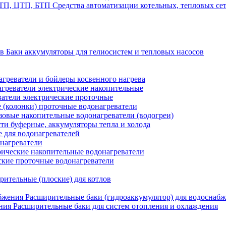
Средства автоматизации котельных, тепловых с
Баки аккумуляторы для гелиосистем и тепловых насосов
греватели и бойлеры косвенного нагрева
греватели электрические накопительные
атели электрические проточные
 (колонки) проточные водонагреватели
зовые накопительные водонагреватели (водогреи)
ти буферные, аккумуляторы тепла и холода
для водонагревателей
нагреватели
ические накопительные водонагреватели
ские проточные водонагреватели
рительные (плоские) для котлов
Расширительные баки (гидроаккумулятор) для водоснаб
Расширительные баки для систем отопления и охлаждения