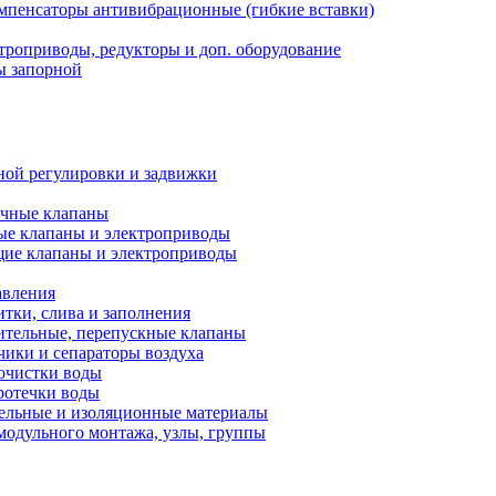
мпенсаторы антивибрационные (гибкие вставки)
троприводы, редукторы и доп. оборудование
ы запорной
ной регулировки и задвижки
ечные клапаны
ые клапаны и электроприводы
ие клапаны и электроприводы
авления
тки, слива и заполнения
ительные, перепускные клапаны
чики и сепараторы воздуха
очистки воды
ротечки воды
ельные и изоляционные материалы
одульного монтажа, узлы, группы