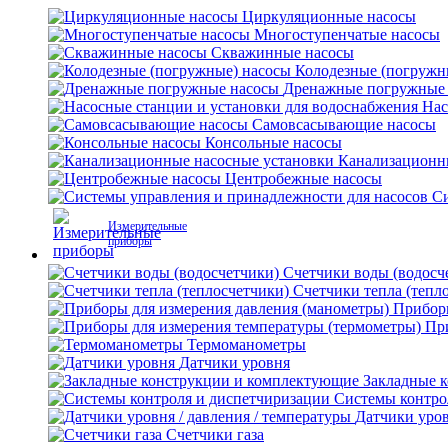
Циркуляционные насосы
Многоступенчатые насосы
Скважинные насосы
Колодезные (погружн
Дренажные погружные
Нас
Самовсасывающие насосы
Консольные насосы
Канализационн
Центробежные насосы
Си
Измерительные
приборы
Счетчики воды (водосч
Счетчики тепла (тепл
Приборы
Пр
Термоманометры
Датчики уровня
Закладные 
Системы контро
Датчики уров
Счетчики газа