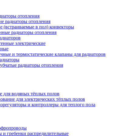
иаторы отопления
ие радиаторы отопления
е (встраиваемые в пол) конвекторы
нные радиаторы отопления
адиаторов
тенные электрические
яные
чные и термостатические клапаны для радиаторов
радиаторы
убчатые радиаторы отопления
е для водяных тёплых полов
ование для электрических тёплых полов
орегуляторы и контроллеры для теплого пола
офропроводы
ы и гребенки распредилительные