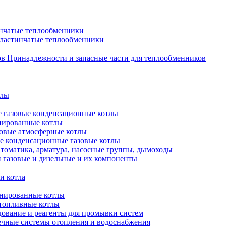
нчатые теплообменники
пластинчатые теплообменники
Принадлежности и запасные части для теплообменников
тлы
 газовые конденсационные котлы
нированные котлы
овые атмосферные котлы
е конденсационные газовые котлы
томатика, арматура, насосные группы, дымоходы
 газовые и дизельные и их компоненты
и котла
нированные котлы
топливные котлы
ование и реагенты для промывки систем
чные системы отопления и водоснабжения