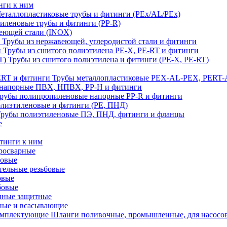
нги к ним
еталлопластиковые трубы и фитинги (PEx/AL/PEx)
иленовые трубы и фитинги (PP-R)
еющей стали (INOX)
Трубы из нержавеющей, углеродистой стали и фитинги
Трубы из сшитого полиэтилена PE-X, PE-RT и фитинги
Трубы из сшитого полиэтилена и фитинги (PE-X, PE-RT)
Трубы металлопластиковые PEX-AL-PEX, PERT-
напорные ПВХ, НПВХ, PP-H и фитинги
рубы полипропиленовые напорные PP-R и фитинги
лиэтиленовые и фитинги (PE, ПНД)
Трубы полиэтиленовые ПЭ, ПНД, фитинги и фланцы
е
тинги к ним
тросварные
бовые
тельные резьбовые
овые
бовые
нные защитные
ные и всасывающие
Шланги поливочные, промышленные, для насосо