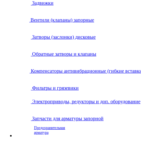
Задвижки
Вентили (клапаны) запорные
Затворы (заслонки) дисковые
Обратные затворы и клапаны
Компенсаторы антивибрационные (гибкие вставк
Фильтры и грязевики
Электроприводы, редукторы и доп. оборудование
Запчасти для арматуры запорной
Предохранительная
арматура