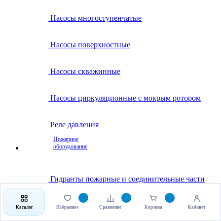
Насосы многоступенчатые
Насосы поверхностные
Насосы скважинные
Насосы циркуляционные с мокрым ротором
Реле давления
Пожарное
оборудование
Гидранты пожарные и соединительные части
Клапаны пожарные
Каталог
Избранное
Сравнение
Корзина
Кабинет