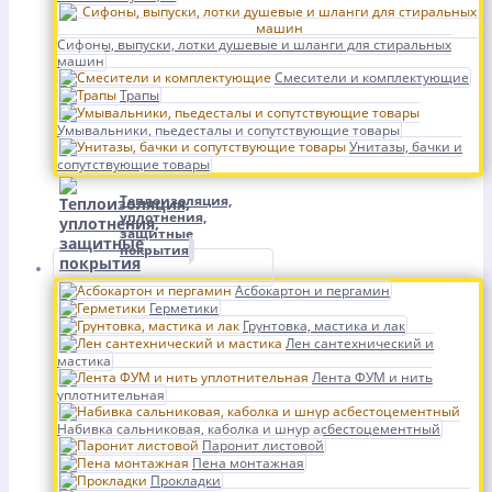
Сифоны, выпуски, лотки душевые и шланги для стиральных
машин
Смесители и комплектующие
Трапы
Умывальники, пьедесталы и сопутствующие товары
Унитазы, бачки и
сопутствующие товары
Теплоизоляция,
уплотнения,
защитные
покрытия
Асбокартон и пергамин
Герметики
Грунтовка, мастика и лак
Лен сантехнический и
мастика
Лента ФУМ и нить
уплотнительная
Набивка сальниковая, каболка и шнур асбестоцементный
Паронит листовой
Пена монтажная
Прокладки