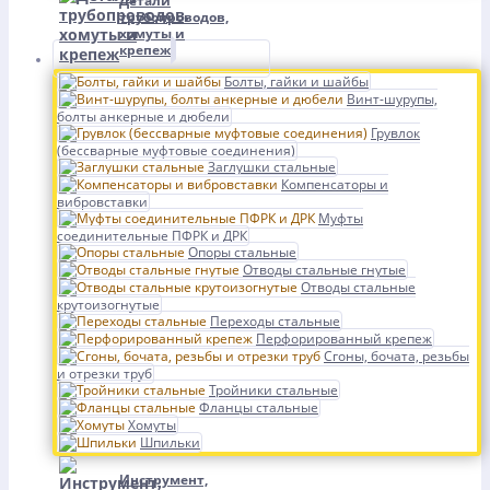
Детали
трубопроводов,
хомуты и
крепеж
Болты, гайки и шайбы
Винт-шурупы,
болты анкерные и дюбели
Грувлок
(бессварные муфтовые соединения)
Заглушки стальные
Компенсаторы и
вибровставки
Муфты
соединительные ПФРК и ДРК
Опоры стальные
Отводы стальные гнутые
Отводы стальные
крутоизогнутые
Переходы стальные
Перфорированный крепеж
Сгоны, бочата, резьбы
и отрезки труб
Тройники стальные
Фланцы стальные
Хомуты
Шпильки
Инструмент,