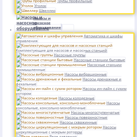
Трубы профильные
Уголок
Швеллер
Насосы и
насосное
оборудование
Автоматика и шкафы
управления
Комплектующие для насосов и насосных станций
Насосные группы
Насосные станции бытовые
Насосные станции
промышленные
Насосы вибрационные
Насосы дренажные и
фекальные
Насосы ин-лайн с сухим
ротором
Насосы колодезные
Насосы
консольные, консольно-моноблочные
Насосы многоступенчатые
Насосы поверхностные
Насосы скважинные
Насосы
циркуляционные с мокрым ротором
Реле давления