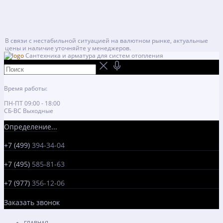
В связи с нестабильной ситуацией на валютном рынке, актуальные
цены и наличие уточняйте у менеджеров.
Сантехника и арматура для систем отопления
Время работы:
ПН-ПТ 09:00 - 18:00
СБ-ВС Выходные
Определение...
+7 (499)
394-34-04
+7 (495)
585-81-63
+7 (977)
356-12-06
Заказать звонок
ГЛАВНАЯ