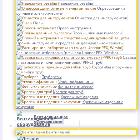
Нарезание резьбы
Опрессовщики
ручные и электрические
Оснастка для инструментов
Пилы
Пресс-инструмент
Промышленные пылесосы
Прочий инструмент и средства индивидуальной защиты
Расширение, отбортовка (в т.ч. для Uponor PEX, Wirsbo)
Сварка
пластиковых и полипропиленовых (PPRC) труб
Трубогибы и пружины
для гибки труб
Труборезы
Углошлифмашины
Фены технические
Крепеж для труб
Крепежные изделия
Крепежные изделия с
хомутами
Вентиляционное
оборудование
Вентиляция