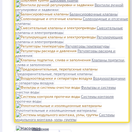
Шаровые краны
Вентили ручной
регулировки и задвижки
Балансировочные клапаны
Соленоидные и отсечные
клапаны
Смесительные
клапаны и электроприводы
Регулирующие
клапаны и электроприводы
Регуляторы температуры
Регуляторы расхода и
давления
Клапаны подпитки,
слива и заполнения
Предохранительные, перепускные клапаны
Воздухоотводчики
и сепараторы воздуха
Фильтры и системы
очистки воды
Системы контроля
протечки воды
Уплотнительные и изоляционные материалы
Системы
модульного монтажа, узлы, группы
Насосное