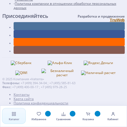
Политика компании в отношении обработки персональных
данных
Присоединяйтесь
Разработка и продвижение
𝕋𝕣𝕦𝕎𝕖𝕓
© 2025 Компания «Valterra»
Телефоны:
+7 (499) 394-34-04 ; +7 (495) 585-81-63
Факс:
+7 (499) 400-00-17 ; +7 (495) 979-28-25
Контакты
Карта сайта
Политика конфиденциальности
Разработка и продвижение -
𝕋𝕣𝕦𝕎𝕖𝕓
Каталог
Избранное
Сравнение
Корзина
Кабинет