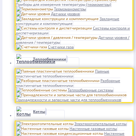
Приборы для измерения температуры (термометры)
Термоманометры
Датчики уровня
Закладные
конструкции и комплектующие
Системы контроля и
диспетчиризации
Датчики уровня /
давления / температуры
Счетчики газа
Теплообменники
Паяные
пластинчатые теплообменники
Разборные
пластинчатые теплообменники
Теплообменные системы
Принадлежности и запасные части для теплообменников
Котлы
Электроотопительные котлы
Настенные газовые котлы
Настенные