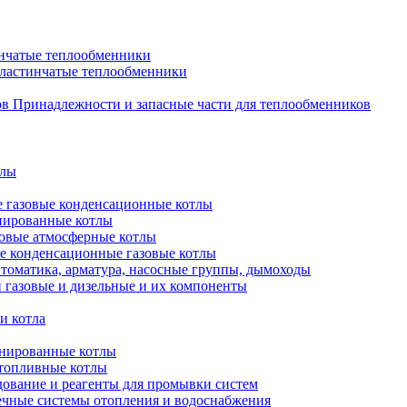
нчатые теплообменники
пластинчатые теплообменники
Принадлежности и запасные части для теплообменников
тлы
 газовые конденсационные котлы
нированные котлы
овые атмосферные котлы
е конденсационные газовые котлы
томатика, арматура, насосные группы, дымоходы
 газовые и дизельные и их компоненты
и котла
нированные котлы
топливные котлы
ование и реагенты для промывки систем
чные системы отопления и водоснабжения