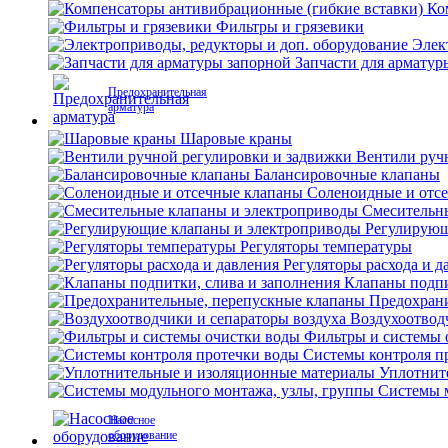
Ко
Фильтры и грязевики
Элек
Запчасти для арматур
Предохранительная
арматура
Шаровые краны
Вентили руч
Балансировочные клапаны
Соленоидные и отс
Смесительн
Регулирующ
Регуляторы температуры
Регуляторы расхода и д
Клапаны подпи
Предохран
Воздухоотвод
Фильтры и системы 
Системы контроля п
Уплотнит
Системы м
Насосное
оборудование