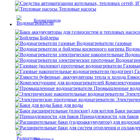
Тепловые насосы
Водонагреватели
Бойлеры
Водонагреватели газовые
Водона
Водона
Водонагрев
Газовые
Га
Емкос
Комплектующие 
Промышленные водо
Электр
Электриче
Баки для воды
Баки расши
Принадлежности для баков
Радиаторы и