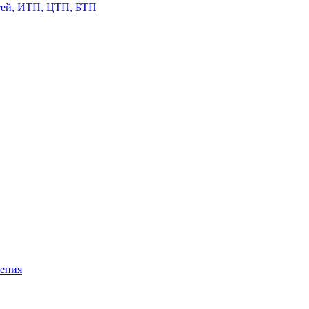
етей, ИТП, ЦТП, БТП
жения