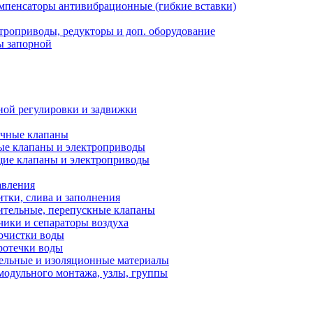
мпенсаторы антивибрационные (гибкие вставки)
троприводы, редукторы и доп. оборудование
ы запорной
ной регулировки и задвижки
ечные клапаны
ые клапаны и электроприводы
ие клапаны и электроприводы
авления
тки, слива и заполнения
ительные, перепускные клапаны
чики и сепараторы воздуха
очистки воды
ротечки воды
ельные и изоляционные материалы
одульного монтажа, узлы, группы