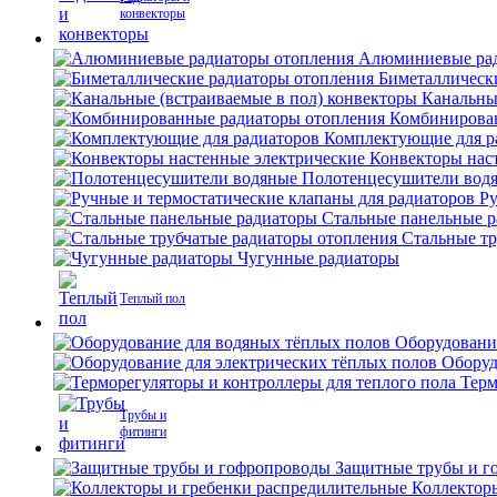
конвекторы
Алюминиевые рад
Биметаллическ
Канальны
Комбинирова
Комплектующие для р
Конвекторы нас
Полотенцесушители вод
Ру
Стальные панельные 
Стальные тр
Чугунные радиаторы
Теплый пол
Оборудовани
Оборуд
Терм
Трубы и
фитинги
Защитные трубы и г
Коллектор