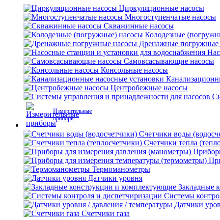
Циркуляционные насосы
Многоступенчатые насосы
Скважинные насосы
Колодезные (погружн
Дренажные погружные
Нас
Самовсасывающие насосы
Консольные насосы
Канализационн
Центробежные насосы
Си
Измерительные
приборы
Счетчики воды (водосч
Счетчики тепла (тепл
Приборы
Пр
Термоманометры
Датчики уровня
Закладные 
Системы контро
Датчики уров
Счетчики газа