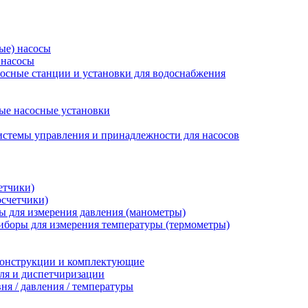
ые) насосы
 насосы
осные станции и установки для водоснабжения
ые насосные установки
стемы управления и принадлежности для насосов
етчики)
осчетчики)
 для измерения давления (манометры)
иборы для измерения температуры (термометры)
конструкции и комплектующие
ля и диспетчиризации
ня / давления / температуры