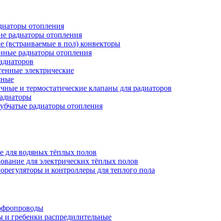
иаторы отопления
ие радиаторы отопления
е (встраиваемые в пол) конвекторы
нные радиаторы отопления
адиаторов
тенные электрические
яные
чные и термостатические клапаны для радиаторов
радиаторы
убчатые радиаторы отопления
е для водяных тёплых полов
ование для электрических тёплых полов
орегуляторы и контроллеры для теплого пола
офропроводы
ы и гребенки распредилительные