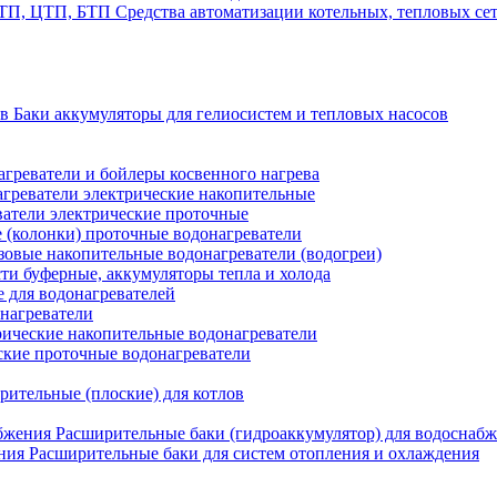
Средства автоматизации котельных, тепловых с
Баки аккумуляторы для гелиосистем и тепловых насосов
греватели и бойлеры косвенного нагрева
греватели электрические накопительные
атели электрические проточные
 (колонки) проточные водонагреватели
зовые накопительные водонагреватели (водогреи)
ти буферные, аккумуляторы тепла и холода
для водонагревателей
нагреватели
ические накопительные водонагреватели
ские проточные водонагреватели
рительные (плоские) для котлов
Расширительные баки (гидроаккумулятор) для водоснаб
Расширительные баки для систем отопления и охлаждения