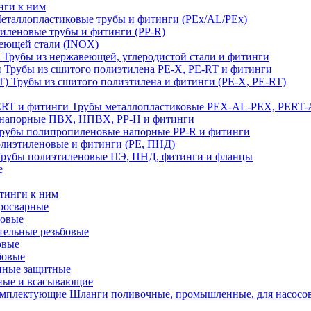
нги к ним
еталлопластиковые трубы и фитинги (PEx/AL/PEx)
иленовые трубы и фитинги (PP-R)
еющей стали (INOX)
Трубы из нержавеющей, углеродистой стали и фитинги
Трубы из сшитого полиэтилена PE-X, PE-RT и фитинги
Трубы из сшитого полиэтилена и фитинги (PE-X, PE-RT)
Трубы металлопластиковые PEX-AL-PEX, PERT-
напорные ПВХ, НПВХ, PP-H и фитинги
рубы полипропиленовые напорные PP-R и фитинги
лиэтиленовые и фитинги (PE, ПНД)
Трубы полиэтиленовые ПЭ, ПНД, фитинги и фланцы
е
тинги к ним
тросварные
бовые
тельные резьбовые
овые
бовые
нные защитные
ные и всасывающие
Шланги поливочные, промышленные, для насосо