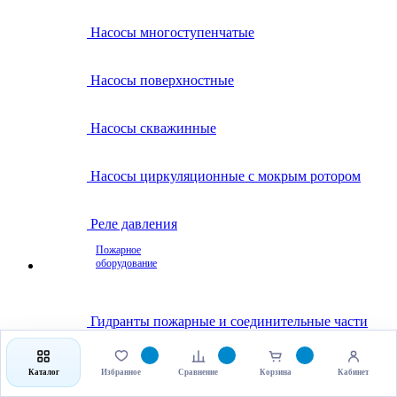
Насосы многоступенчатые
Насосы поверхностные
Насосы скважинные
Насосы циркуляционные с мокрым ротором
Реле давления
Пожарное
оборудование
Гидранты пожарные и соединительные части
Клапаны пожарные
Каталог
Избранное
Сравнение
Корзина
Кабинет