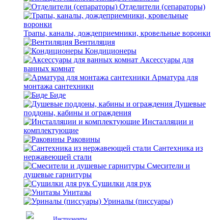
Отделители (сепараторы)
Трапы, каналы, дождеприемники, кровельные воронки
Вентиляция
Кондиционеры
Аксессуары для
ванных комнат
Арматура для
монтажа сантехники
Биде
Душевые
поддоны, кабины и ограждения
Инсталляции и
комплектующие
Раковины
Сантехника из
нержавеющей стали
Смесители и
душевые гарнитуры
Сушилки для рук
Унитазы
Уриналы (писсуары)
Инструменты