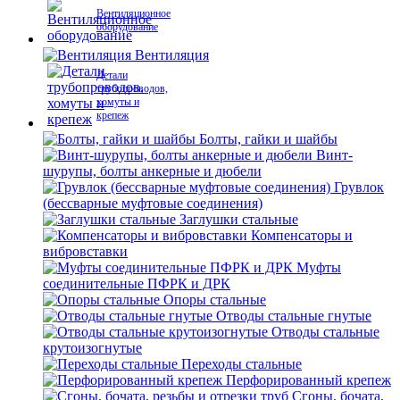
Вентиляционное
оборудование
Вентиляция
Детали
трубопроводов,
хомуты и
крепеж
Болты, гайки и шайбы
Винт-
шурупы, болты анкерные и дюбели
Грувлок
(бессварные муфтовые соединения)
Заглушки стальные
Компенсаторы и
вибровставки
Муфты
соединительные ПФРК и ДРК
Опоры стальные
Отводы стальные гнутые
Отводы стальные
крутоизогнутые
Переходы стальные
Перфорированный крепеж
Сгоны, бочата,