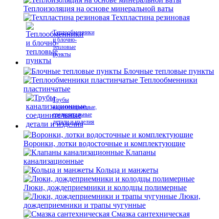
Теплоизоляция на основе минеральной ваты
Техпластина резиновая
Теплообменники
и блочно-
тепловые
пункты
Блочные тепловые пункты
Теплообменники
пластинчатые
Трубы
канализационные,
соединительные
детали и изделия
Воронки, лотки водосточные и комплектующие
Клапаны
канализационные
Кольца и манжеты
Люки, дождеприемники и колодцы полимерные
Люки,
дождеприемники и трапы чугунные
Смазка сантехническая