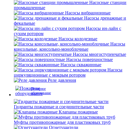
Насосные станции
промышленные
Насосы вибрационные
Насосы дренажные и
фекальные
Насосы ин-лайн с
сухим ротором
Насосы колодезные
Насосы
консольные, консольно-моноблочные
Насосы многоступенчатые
Насосы поверхностные
Насосы скважинные
Насосы
циркуляционные с мокрым ротором
Реле давления
Пожарное
оборудование
Гидранты пожарные и соединительные части
Клапаны пожарные
Муфты противопожарные для пластиковых труб
Огнетушители