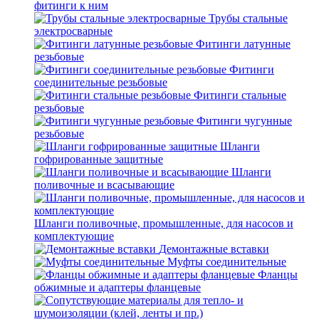
фитинги к ним
Трубы стальные
электросварные
Фитинги латунные
резьбовые
Фитинги
соединительные резьбовые
Фитинги стальные
резьбовые
Фитинги чугунные
резьбовые
Шланги
гофрированные защитные
Шланги
поливочные и всасывающие
Шланги поливочные, промышленные, для насосов и
комплектующие
Демонтажные вставки
Муфты соединительные
Фланцы
обжимные и адаптеры фланцевые