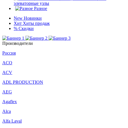
элеваторные узлы
Разное
New
Новинки
Хит
Хиты продаж
%
Скидки
Производители
Россия
ACO
ACV
ADL PRODUCTION
AEG
Agaflex
Alca
Alfa Laval