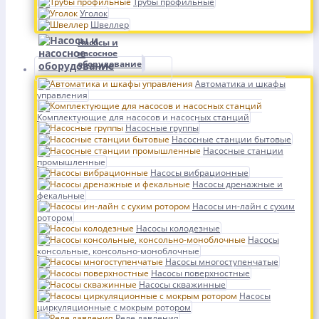
Трубы профильные
Уголок
Швеллер
Насосы и
насосное
оборудование
Автоматика и шкафы
управления
Комплектующие для насосов и насосных станций
Насосные группы
Насосные станции бытовые
Насосные станции
промышленные
Насосы вибрационные
Насосы дренажные и
фекальные
Насосы ин-лайн с сухим
ротором
Насосы колодезные
Насосы
консольные, консольно-моноблочные
Насосы многоступенчатые
Насосы поверхностные
Насосы скважинные
Насосы
циркуляционные с мокрым ротором
Реле давления