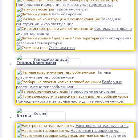
Приборы для измерения температуры (термометры)
Термоманометры
Датчики уровня
Закладные
конструкции и комплектующие
Системы контроля и
диспетчиризации
Датчики уровня /
давления / температуры
Счетчики газа
Теплообменники
Паяные
пластинчатые теплообменники
Разборные
пластинчатые теплообменники
Теплообменные системы
Принадлежности и запасные части для теплообменников
Котлы
Электроотопительные котлы
Настенные газовые котлы
Настенные