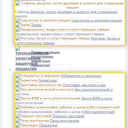
Сифоны, выпуски, лотки душевые и шланги для стиральных
машин
Смесители и комплектующие
Трапы
Умывальники, пьедесталы и сопутствующие товары
Унитазы, бачки и
сопутствующие товары
Теплоизоляция,
уплотнения,
защитные
покрытия
Асбокартон и пергамин
Герметики
Грунтовка, мастика и лак
Лен сантехнический и
мастика
Лента ФУМ и нить
уплотнительная
Набивка сальниковая, каболка и шнур асбестоцементный
Паронит листовой
Пена монтажная
Прокладки