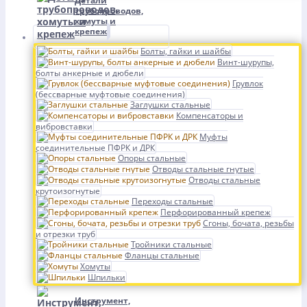
Детали
трубопроводов,
хомуты и
крепеж
Болты, гайки и шайбы
Винт-шурупы,
болты анкерные и дюбели
Грувлок
(бессварные муфтовые соединения)
Заглушки стальные
Компенсаторы и
вибровставки
Муфты
соединительные ПФРК и ДРК
Опоры стальные
Отводы стальные гнутые
Отводы стальные
крутоизогнутые
Переходы стальные
Перфорированный крепеж
Сгоны, бочата, резьбы
и отрезки труб
Тройники стальные
Фланцы стальные
Хомуты
Шпильки
Инструмент,