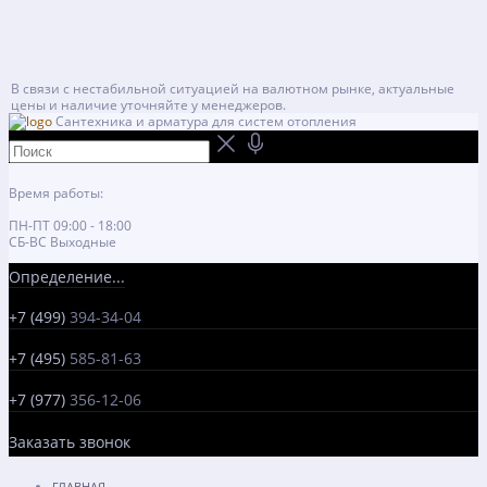
В связи с нестабильной ситуацией на валютном рынке, актуальные
цены и наличие уточняйте у менеджеров.
Сантехника и арматура для систем отопления
Время работы:
ПН-ПТ 09:00 - 18:00
СБ-ВС Выходные
Определение...
+7 (499)
394-34-04
+7 (495)
585-81-63
+7 (977)
356-12-06
Заказать звонок
ГЛАВНАЯ