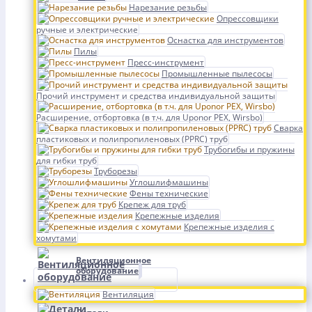
Нарезание резьбы
Опрессовщики
ручные и электрические
Оснастка для инструментов
Пилы
Пресс-инструмент
Промышленные пылесосы
Прочий инструмент и средства индивидуальной защиты
Расширение, отбортовка (в т.ч. для Uponor PEX, Wirsbo)
Сварка
пластиковых и полипропиленовых (PPRC) труб
Трубогибы и пружины
для гибки труб
Труборезы
Углошлифмашины
Фены технические
Крепеж для труб
Крепежные изделия
Крепежные изделия с
хомутами
Вентиляционное
оборудование
Вентиляция