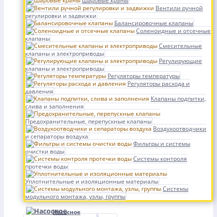
Шаровые краны
Вентили ручной
регулировки и задвижки
Балансировочные клапаны
Соленоидные и отсечные
клапаны
Смесительные
клапаны и электроприводы
Регулирующие
клапаны и электроприводы
Регуляторы температуры
Регуляторы расхода и
давления
Клапаны подпитки,
слива и заполнения
Предохранительные, перепускные клапаны
Воздухоотводчики
и сепараторы воздуха
Фильтры и системы
очистки воды
Системы контроля
протечки воды
Уплотнительные и изоляционные материалы
Системы
модульного монтажа, узлы, группы
Насосное