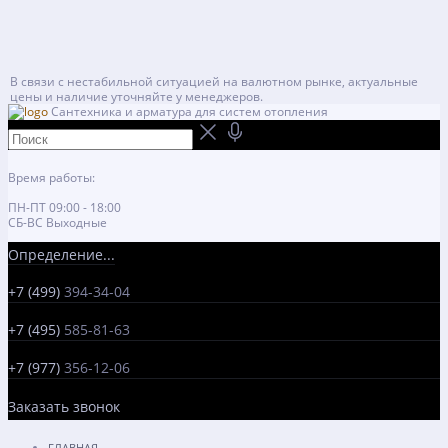
В связи с нестабильной ситуацией на валютном рынке, актуальные
цены и наличие уточняйте у менеджеров.
Сантехника и арматура для систем отопления
Время работы:
ПН-ПТ 09:00 - 18:00
СБ-ВС Выходные
Определение...
+7 (499)
394-34-04
+7 (495)
585-81-63
+7 (977)
356-12-06
Заказать звонок
ГЛАВНАЯ