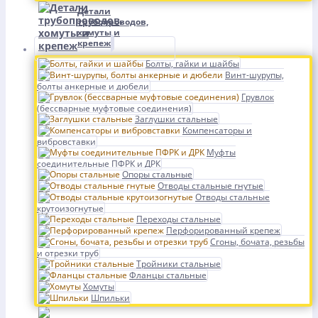
Детали
трубопроводов,
хомуты и
крепеж
Болты, гайки и шайбы
Винт-шурупы,
болты анкерные и дюбели
Грувлок
(бессварные муфтовые соединения)
Заглушки стальные
Компенсаторы и
вибровставки
Муфты
соединительные ПФРК и ДРК
Опоры стальные
Отводы стальные гнутые
Отводы стальные
крутоизогнутые
Переходы стальные
Перфорированный крепеж
Сгоны, бочата, резьбы
и отрезки труб
Тройники стальные
Фланцы стальные
Хомуты
Шпильки