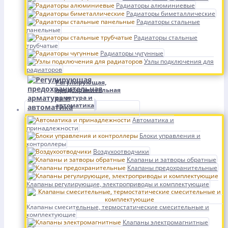
Радиаторы алюминиевые
Радиаторы биметаллические
Радиаторы стальные
панельные
Радиаторы стальные
трубчатые
Радиаторы чугунные
Узлы подключения для
радиаторов
Регулирующая,
предохранительная
арматура и
автоматика
Автоматика и
принадлежности
Блоки управления и
контроллеры
Воздухоотводчики
Клапаны и затворы обратные
Клапаны предохранительные
Клапаны регулирующие, электроприводы и комплектующие
Клапаны смесительные, термостатические смесительные и
комплектующие
Клапаны электромагнитные