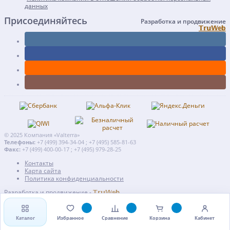
данных
Присоединяйтесь
Разработка и продвижение
𝕋𝕣𝕦𝕎𝕖𝕓
© 2025 Компания «Valterra»
Телефоны:
+7 (499) 394-34-04 ; +7 (495) 585-81-63
Факс:
+7 (499) 400-00-17 ; +7 (495) 979-28-25
Контакты
Карта сайта
Политика конфиденциальности
Разработка и продвижение -
𝕋𝕣𝕦𝕎𝕖𝕓
Каталог
Избранное
Сравнение
Корзина
Кабинет