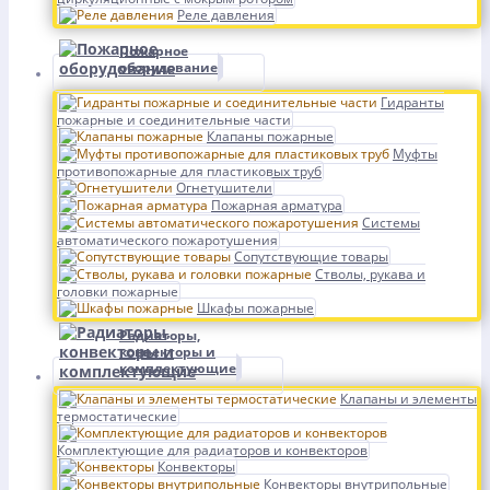
Реле давления
Пожарное
оборудование
Гидранты
пожарные и соединительные части
Клапаны пожарные
Муфты
противопожарные для пластиковых труб
Огнетушители
Пожарная арматура
Системы
автоматического пожаротушения
Сопутствующие товары
Стволы, рукава и
головки пожарные
Шкафы пожарные
Радиаторы,
конвекторы и
комплектующие
Клапаны и элементы
термостатические
Комплектующие для радиаторов и конвекторов
Конвекторы
Конвекторы внутрипольные