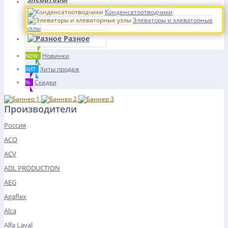
Конденсатоотводчики
Элеваторы и элеваторные
узлы
Разное
Новинки
NEW
Хиты продаж
ХИТ
Скидки
%
Производители
Россия
ACO
ACV
ADL PRODUCTION
AEG
Agaflex
Alca
Alfa Laval