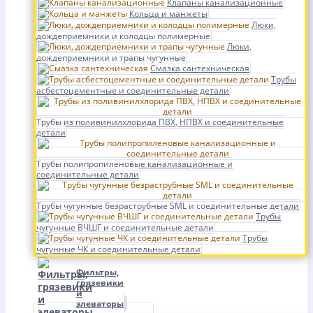
Клапаны канализационные
Кольца и манжеты
Люки,
дождеприемники и колодцы полимерные
Люки,
дождеприемники и трапы чугунные
Смазка сантехническая
Трубы
асбестоцементные и соединительные детали
Трубы из поливинилхлорида ПВХ, НПВХ и соединительные
детали
Трубы полипропиленовые канализационные и
соединительные детали
Трубы чугунные безраструбные SML и соединительные детали
Трубы
чугунные ВЧШГ и соединительные детали
Трубы
чугунные ЧК и соединительные детали
Фильтры,
грязевики
и
элеваторы