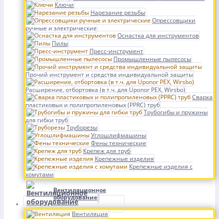
Ключи
Нарезание резьбы
Опрессовщики
ручные и электрические
Оснастка для инструментов
Пилы
Пресс-инструмент
Промышленные пылесосы
Прочий инструмент и средства индивидуальной защиты
Расширение, отбортовка (в т.ч. для Uponor PEX, Wirsbo)
Сварка
пластиковых и полипропиленовых (PPRC) труб
Трубогибы и пружины
для гибки труб
Труборезы
Углошлифмашины
Фены технические
Крепеж для труб
Крепежные изделия
Крепежные изделия с
хомутами
Вентиляционное
оборудование
Вентиляция