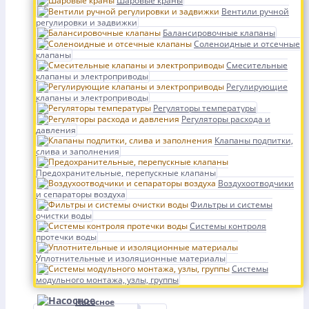
Шаровые краны
Вентили ручной
регулировки и задвижки
Балансировочные клапаны
Соленоидные и отсечные
клапаны
Смесительные
клапаны и электроприводы
Регулирующие
клапаны и электроприводы
Регуляторы температуры
Регуляторы расхода и
давления
Клапаны подпитки,
слива и заполнения
Предохранительные, перепускные клапаны
Воздухоотводчики
и сепараторы воздуха
Фильтры и системы
очистки воды
Системы контроля
протечки воды
Уплотнительные и изоляционные материалы
Системы
модульного монтажа, узлы, группы
Насосное