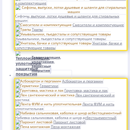
и комплектующие
Сифоны, выпуски, лотки душевые и шланги для стиральных
машин
Смесители и комплектующие
Трапы
Умывальники, пьедесталы и сопутствующие товары
Унитазы, бачки и
сопутствующие товары
Теплоизоляция,
уплотнения,
защитные
покрытия
Асбокартон и пергамин
Герметики
Грунтовка, мастика и лак
Лен сантехнический и
мастика
Лента ФУМ и нить
уплотнительная
Набивка сальниковая, каболка и шнур асбестоцементный
Паронит листовой
Пена монтажная