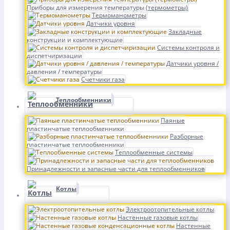
Приборы для измерения температуры (термометры)
Термоманометры
Датчики уровня
Закладные
конструкции и комплектующие
Системы контроля и
диспетчиризации
Датчики уровня /
давления / температуры
Счетчики газа
Теплообменники
Паяные
пластинчатые теплообменники
Разборные
пластинчатые теплообменники
Теплообменные системы
Принадлежности и запасные части для теплообменников
Котлы
Электроотопительные котлы
Настенные газовые котлы
Настенные