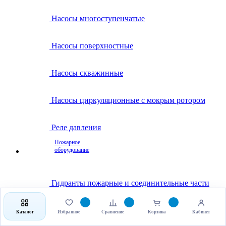
Насосы многоступенчатые
Насосы поверхностные
Насосы скважинные
Насосы циркуляционные с мокрым ротором
Реле давления
Пожарное
оборудование
Гидранты пожарные и соединительные части
Клапаны пожарные
Каталог
Избранное
Сравнение
Корзина
Кабинет