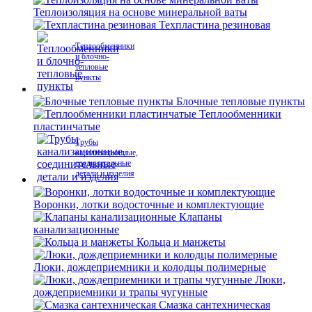
Теплоизоляция на основе минеральной ваты
Техпластина резиновая
Теплообменники
и блочно-
тепловые
пункты
Блочные тепловые пункты
Теплообменники
пластинчатые
Трубы
канализационные,
соединительные
детали и изделия
Воронки, лотки водосточные и комплектующие
Клапаны
канализационные
Кольца и манжеты
Люки, дождеприемники и колодцы полимерные
Люки,
дождеприемники и трапы чугунные
Смазка сантехническая