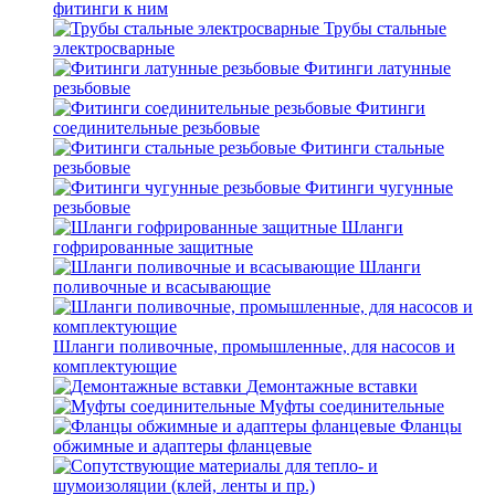
фитинги к ним
Трубы стальные
электросварные
Фитинги латунные
резьбовые
Фитинги
соединительные резьбовые
Фитинги стальные
резьбовые
Фитинги чугунные
резьбовые
Шланги
гофрированные защитные
Шланги
поливочные и всасывающие
Шланги поливочные, промышленные, для насосов и
комплектующие
Демонтажные вставки
Муфты соединительные
Фланцы
обжимные и адаптеры фланцевые