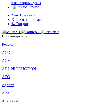
элеваторные узлы
Разное
New
Новинки
Хит
Хиты продаж
%
Скидки
Производители
Россия
ACO
ACV
ADL PRODUCTION
AEG
Agaflex
Alca
Alfa Laval