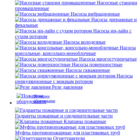
Насосные станции
промышленные
Насосы вибрационные
Насосы дренажные и
фекальные
Насосы ин-лайн с
сухим ротором
Насосы колодезные
Насосы
консольные, консольно-моноблочные
Насосы многоступенчатые
Насосы поверхностные
Насосы скважинные
Насосы
циркуляционные с мокрым ротором
Реле давления
Пожарное
оборудование
Гидранты пожарные и соединительные части
Клапаны пожарные
Муфты противопожарные для пластиковых труб
Огнетушители