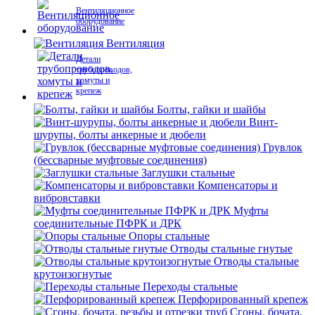
Вентиляционное
оборудование
Вентиляция
Детали
трубопроводов,
хомуты и
крепеж
Болты, гайки и шайбы
Винт-
шурупы, болты анкерные и дюбели
Грувлок
(бессварные муфтовые соединения)
Заглушки стальные
Компенсаторы и
вибровставки
Муфты
соединительные ПФРК и ДРК
Опоры стальные
Отводы стальные гнутые
Отводы стальные
крутоизогнутые
Переходы стальные
Перфорированный крепеж
Сгоны, бочата,