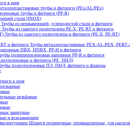
нги к ним
еталлопластиковые трубы и фитинги (PEx/AL/PEx)
иленовые трубы и фитинги (PP-R)
еющей стали (INOX)
Трубы из нержавеющей, углеродистой стали и фитинги
Трубы из сшитого полиэтилена PE-X, PE-RT и фитинги
Трубы из сшитого полиэтилена и фитинги (PE-X, PE-RT)
Трубы металлопластиковые PEX-AL-PEX, PERT-
напорные ПВХ, НПВХ, PP-H и фитинги
рубы полипропиленовые напорные PP-R и фитинги
лиэтиленовые и фитинги (PE, ПНД)
Трубы полиэтиленовые ПЭ, ПНД, фитинги и фланцы
е
тинги к ним
тросварные
бовые
тельные резьбовые
овые
бовые
нные защитные
ные и всасывающие
Шланги поливочные, промышленные, для насосо