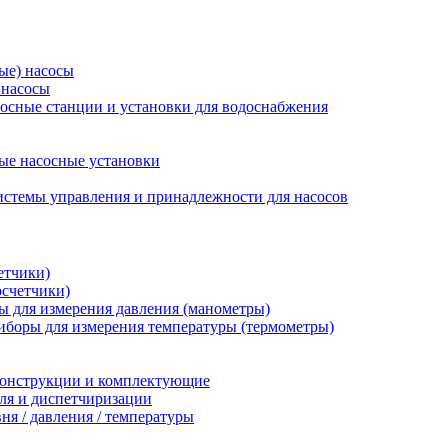
ые) насосы
 насосы
осные станции и установки для водоснабжения
ые насосные установки
стемы управления и принадлежности для насосов
етчики)
осчетчики)
 для измерения давления (манометры)
иборы для измерения температуры (термометры)
конструкции и комплектующие
ля и диспетчиризации
ня / давления / температуры