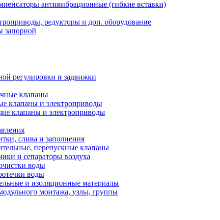
мпенсаторы антивибрационные (гибкие вставки)
троприводы, редукторы и доп. оборудование
ы запорной
ной регулировки и задвижки
ечные клапаны
ые клапаны и электроприводы
ие клапаны и электроприводы
авления
тки, слива и заполнения
ительные, перепускные клапаны
чики и сепараторы воздуха
очистки воды
ротечки воды
ельные и изоляционные материалы
одульного монтажа, узлы, группы