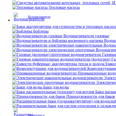
Тепловые насосы
Водонагреватели
Бойлеры
Водонагреватели газовые
Водона
Водона
Водонагрев
Газовые
Га
Емкос
Комплектующие 
Промышленные водо
Электр
Электриче
Баки для воды
Баки расши
Принадлежности для баков
Радиаторы и