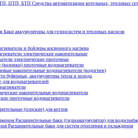
Средства автоматизации котельных, тепловых с
Баки аккумуляторы для гелиосистем и тепловых насосов
греватели и бойлеры косвенного нагрева
греватели электрические накопительные
атели электрические проточные
 (колонки) проточные водонагреватели
зовые накопительные водонагреватели (водогреи)
ти буферные, аккумуляторы тепла и холода
для водонагревателей
нагреватели
ические накопительные водонагреватели
ские проточные водонагреватели
рительные (плоские) для котлов
Расширительные баки (гидроаккумулятор) для водоснаб
Расширительные баки для систем отопления и охлаждения