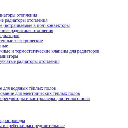
иаторы отопления
ие радиаторы отопления
е (встраиваемые в пол) конвекторы
нные радиаторы отопления
адиаторов
тенные электрические
яные
чные и термостатические клапаны для радиаторов
радиаторы
убчатые радиаторы отопления
е для водяных тёплых полов
ование для электрических тёплых полов
орегуляторы и контроллеры для теплого пола
офропроводы
ы и гребенки распредилительные