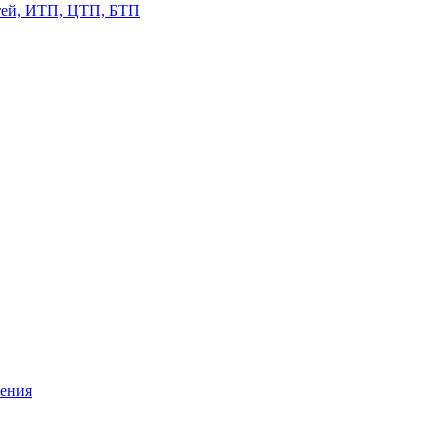
етей, ИТП, ЦТП, БТП
жения