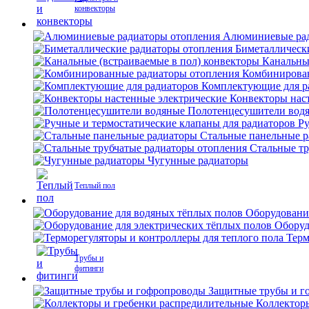
конвекторы
Алюминиевые рад
Биметаллическ
Канальны
Комбинирова
Комплектующие для р
Конвекторы нас
Полотенцесушители вод
Ру
Стальные панельные 
Стальные тр
Чугунные радиаторы
Теплый пол
Оборудовани
Оборуд
Терм
Трубы и
фитинги
Защитные трубы и г
Коллектор