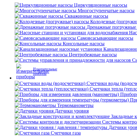
Циркуляционные насосы
Многоступенчатые насосы
Скважинные насосы
Колодезные (погружн
Дренажные погружные
Нас
Самовсасывающие насосы
Консольные насосы
Канализационн
Центробежные насосы
Си
Измерительные
приборы
Счетчики воды (водосч
Счетчики тепла (тепл
Приборы
Пр
Термоманометры
Датчики уровня
Закладные 
Системы контро
Датчики уров
Счетчики газа