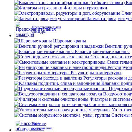
Ко
Фильтры и грязевики
Элек
Запчасти для арматур
Предохранительная
арматура
Шаровые краны
Вентили руч
Балансировочные клапаны
Соленоидные и отс
Смесительн
Регулирующ
Регуляторы температуры
Регуляторы расхода и д
Клапаны подпи
Предохран
Воздухоотвод
Фильтры и системы 
Системы контроля п
Уплотнит
Системы м
Насосное
оборудование