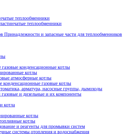
нчатые теплообменники
пластинчатые теплообменники
Принадлежности и запасные части для теплообменников
тлы
 газовые конденсационные котлы
нированные котлы
овые атмосферные котлы
е конденсационные газовые котлы
томатика, арматура, насосные группы, дымоходы
 газовые и дизельные и их компоненты
и котла
нированные котлы
топливные котлы
ование и реагенты для промывки систем
чные системы отопления и водоснабжения