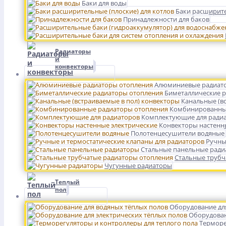
Баки для воды
Баки расширите
Принадлежности для баков
Радиаторы
и
конвекторы
Алюминиевые радиат
Биметаллические 
Канальные (в
Комбинированны
Комплектующие для ради
Конвекторы настенн
Полотенцесушители водяные
Ручны
Стальные панельные рад
Стальные трубч
Чугунные радиаторы
Теплый
пол
Оборудование дл
Оборудован
Терморе