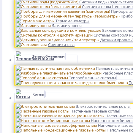
Счетчики воды (водосчетчик
Счетчики тепла (теплосчет
Приборы дл
Прибо
Термоманометры
Датчики уровня
Закладные конс
Системы контроля и
Датчики уровня /
Счетчики газа
Теплообменники
Паяные пластинчат
Разборные плас
Теплообменные системы
Пр
Котлы
Электроотопительные котлы
Настенные газовые котлы
Настенные га
Настенные комбинир
Напольные газовы
Напольные ко