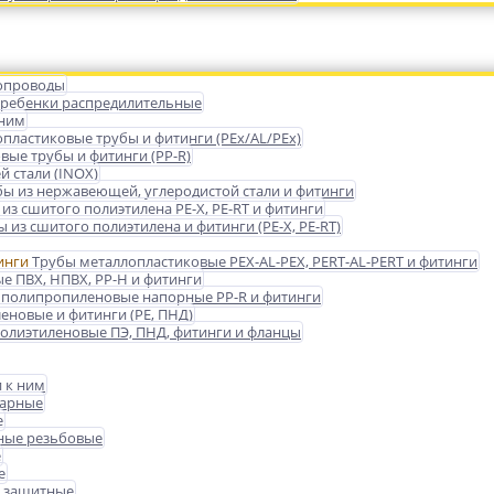
опроводы
гребенки распредилительные
 ним
пластиковые трубы и фитинги (PEx/AL/PEx)
ые трубы и фитинги (PP-R)
 стали (INOX)
бы из нержавеющей, углеродистой стали и фитинги
из сшитого полиэтилена PE-X, PE-RT и фитинги
 из сшитого полиэтилена и фитинги (PE-X, PE-RT)
Трубы металлопластиковые PEX-AL-PEX, PERT-AL-PERT и фитинги
е ПВХ, НПВХ, PP-H и фитинги
 полипропиленовые напорные PP-R и фитинги
еновые и фитинги (PE, ПНД)
олиэтиленовые ПЭ, ПНД, фитинги и фланцы
 к ним
варные
е
ные резьбовые
е
е
 защитные