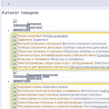
Каталог товаров
Запорная
арматура
Краны шаровые
Задвижки
Вентили (клапаны) запорные
Затворы (заслонки) дисковые
Обратные затворы и клапаны
Компен
Фильтры и грязевики
Электроп
Запчасти для арматуры з
Предохранительная
арматура
Шаровые краны
Вентили ручной р
Балансировочные клапаны
Соленоидные и отсечны
Смесительные к
Регулирующие к