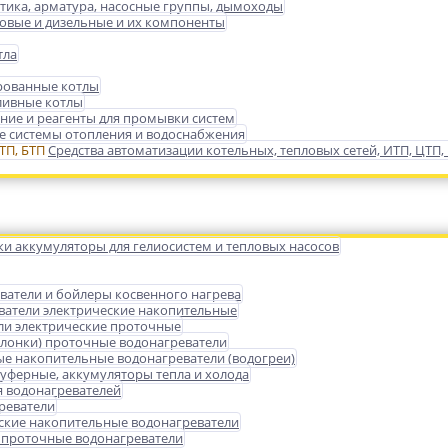
тика, арматура, насосные группы, дымоходы
зовые и дизельные и их компоненты
тла
ованные котлы
ливные котлы
ние и реагенты для промывки систем
 системы отопления и водоснабжения
Средства автоматизации котельных, тепловых сетей, ИТП, ЦТП,
ки аккумуляторы для гелиосистем и тепловых насосов
ватели и бойлеры косвенного нагрева
ватели электрические накопительные
ли электрические проточные
олонки) проточные водонагреватели
ые накопительные водонагреватели (водогреи)
уферные, аккумуляторы тепла и холода
 водонагревателей
реватели
ские накопительные водонагреватели
 проточные водонагреватели