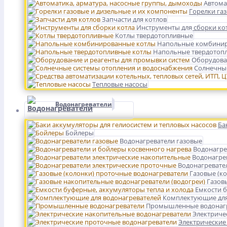
Автома
Горелки га
Запчасти для котлов
Инструменты для сборки ко
Котлы твердотопливные
Напольные комбинир
Напольные твердотоп
Оборудова
Солнечные
Тепловые насосы
Водонагреватели
Ба
Бойлеры
Водонагреватели газовые
Водонагре
Водонагре
Водонагревате
Газовые (к
Газов
Емкости б
Комплектующие для
Промышленные водонаг
Электриче
Электрические