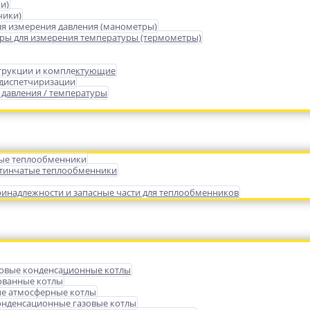
и)
чики)
я измерения давления (манометры)
ры для измерения температуры (термометры)
трукции и комплектующие
 диспетчиризации
 давления / температуры
ые теплообменники
тинчатые теплообменники
инадлежности и запасные части для теплообменников
зовые конденсационные котлы
ованные котлы
е атмосферные котлы
нденсационные газовые котлы