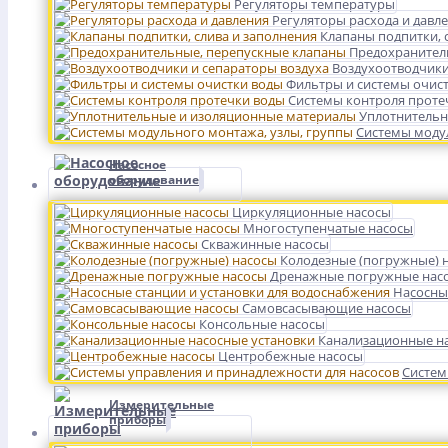
Регуляторы температуры
Регуляторы расхода и давл
Клапаны подпитки, 
Предохранител
Воздухоотводчики
Фильтры и системы очис
Системы контроля проте
Уплотнительн
Системы модул
Насосное
оборудование
Циркуляционные насосы
Многоступенчатые насосы
Скважинные насосы
Колодезные (погружные) 
Дренажные погружные нас
Насосны
Самовсасывающие насосы
Консольные насосы
Канализационные на
Центробежные насосы
Систем
Измерительные
приборы