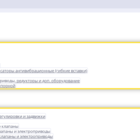
саторы антивибрационные (гибкие вставки)
риводы, редукторы и доп. оборудование
апорной
егулировки и задвижки
е клапаны
лапаны и электроприводы
лапаны и электроприводы