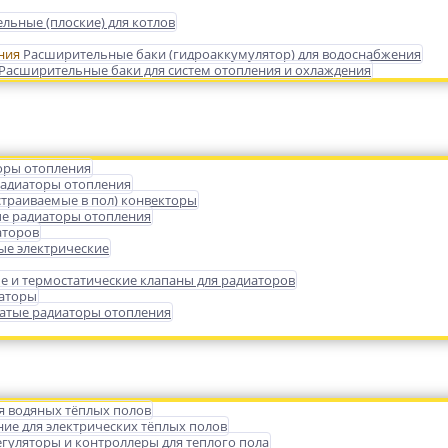
льные (плоские) для котлов
Расширительные баки (гидроаккумулятор) для водоснабжения
Расширительные баки для систем отопления и охлаждения
оры отопления
радиаторы отопления
страиваемые в пол) конвекторы
е радиаторы отопления
аторов
ые электрические
е и термостатические клапаны для радиаторов
иаторы
атые радиаторы отопления
я водяных тёплых полов
ие для электрических тёплых полов
гуляторы и контроллеры для теплого пола