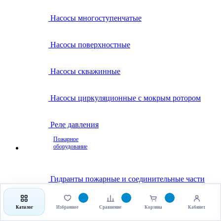
Насосы многоступенчатые
Насосы поверхностные
Насосы скважинные
Насосы циркуляционные с мокрым ротором
Реле давления
Пожарное
оборудование
Гидранты пожарные и соединительные части
Клапаны пожарные
Каталог
Избранное
Сравнение
Корзина
Кабинет