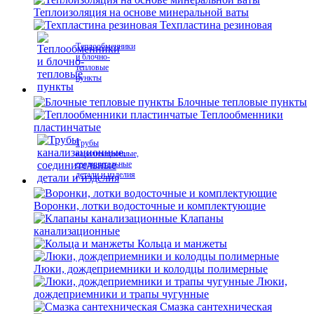
Теплоизоляция на основе минеральной ваты
Техпластина резиновая
Теплообменники
и блочно-
тепловые
пункты
Блочные тепловые пункты
Теплообменники
пластинчатые
Трубы
канализационные,
соединительные
детали и изделия
Воронки, лотки водосточные и комплектующие
Клапаны
канализационные
Кольца и манжеты
Люки, дождеприемники и колодцы полимерные
Люки,
дождеприемники и трапы чугунные
Смазка сантехническая