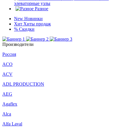
элеваторные узлы
Разное
New
Новинки
Хит
Хиты продаж
%
Скидки
Производители
Россия
ACO
ACV
ADL PRODUCTION
AEG
Agaflex
Alca
Alfa Laval