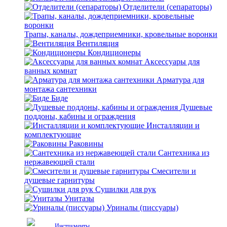
Отделители (сепараторы)
Трапы, каналы, дождеприемники, кровельные воронки
Вентиляция
Кондиционеры
Аксессуары для
ванных комнат
Арматура для
монтажа сантехники
Биде
Душевые
поддоны, кабины и ограждения
Инсталляции и
комплектующие
Раковины
Сантехника из
нержавеющей стали
Смесители и
душевые гарнитуры
Сушилки для рук
Унитазы
Уриналы (писсуары)
Инструменты