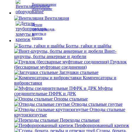
Вентиляционное
оборудование
Вентиляция
Детали
трубопроводов,
хомуты и
крепеж
Болты, гайки и шайбы
Винт-
шурупы, болты анкерные и дюбели
Грувлок
(бессварные муфтовые соединения)
Заглушки стальные
Компенсаторы и
вибровставки
Муфты
соединительные ПФРК и ДРК
Опоры стальные
Отводы стальные гнутые
Отводы стальные
крутоизогнутые
Переходы стальные
Перфорированный крепеж
Сгоны, бочата,