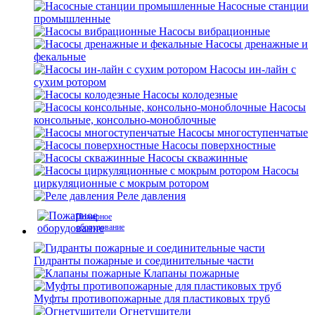
Насосные станции
промышленные
Насосы вибрационные
Насосы дренажные и
фекальные
Насосы ин-лайн с
сухим ротором
Насосы колодезные
Насосы
консольные, консольно-моноблочные
Насосы многоступенчатые
Насосы поверхностные
Насосы скважинные
Насосы
циркуляционные с мокрым ротором
Реле давления
Пожарное
оборудование
Гидранты пожарные и соединительные части
Клапаны пожарные
Муфты противопожарные для пластиковых труб
Огнетушители