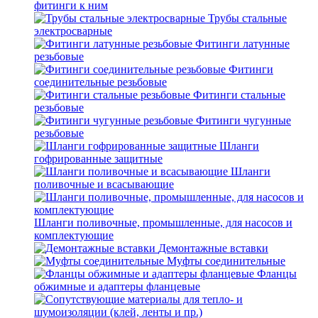
фитинги к ним
Трубы стальные
электросварные
Фитинги латунные
резьбовые
Фитинги
соединительные резьбовые
Фитинги стальные
резьбовые
Фитинги чугунные
резьбовые
Шланги
гофрированные защитные
Шланги
поливочные и всасывающие
Шланги поливочные, промышленные, для насосов и
комплектующие
Демонтажные вставки
Муфты соединительные
Фланцы
обжимные и адаптеры фланцевые