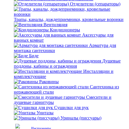
Отделители (сепараторы)
Трапы, каналы, дождеприемники, кровельные воронки
Вентиляция
Кондиционеры
Аксессуары для
ванных комнат
Арматура для
монтажа сантехники
Биде
Душевые
поддоны, кабины и ограждения
Инсталляции и
комплектующие
Раковины
Сантехника из
нержавеющей стали
Смесители и
душевые гарнитуры
Сушилки для рук
Унитазы
Уриналы (писсуары)
Инструменты