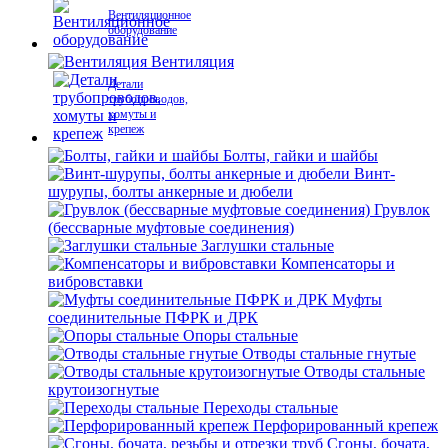
Вентиляционное
оборудование
Вентиляция
Детали
трубопроводов,
хомуты и
крепеж
Болты, гайки и шайбы
Винт-
шурупы, болты анкерные и дюбели
Грувлок
(бессварные муфтовые соединения)
Заглушки стальные
Компенсаторы и
вибровставки
Муфты
соединительные ПФРК и ДРК
Опоры стальные
Отводы стальные гнутые
Отводы стальные
крутоизогнутые
Переходы стальные
Перфорированный крепеж
Сгоны, бочата,