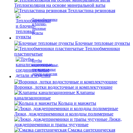
Теплоизоляция на основе минеральной ваты
Техпластина резиновая
Теплообменники
и блочно-
тепловые
пункты
Блочные тепловые пункты
Теплообменники
пластинчатые
Трубы
канализационные,
соединительные
детали и изделия
Воронки, лотки водосточные и комплектующие
Клапаны
канализационные
Кольца и манжеты
Люки, дождеприемники и колодцы полимерные
Люки,
дождеприемники и трапы чугунные
Смазка сантехническая