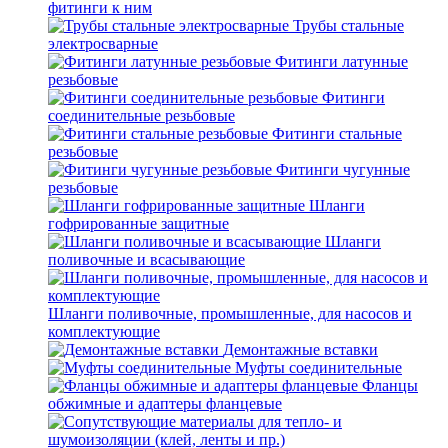
фитинги к ним
Трубы стальные
электросварные
Фитинги латунные
резьбовые
Фитинги
соединительные резьбовые
Фитинги стальные
резьбовые
Фитинги чугунные
резьбовые
Шланги
гофрированные защитные
Шланги
поливочные и всасывающие
Шланги поливочные, промышленные, для насосов и
комплектующие
Демонтажные вставки
Муфты соединительные
Фланцы
обжимные и адаптеры фланцевые