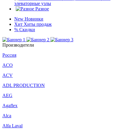
элеваторные узлы
Разное
New
Новинки
Хит
Хиты продаж
%
Скидки
Производители
Россия
ACO
ACV
ADL PRODUCTION
AEG
Agaflex
Alca
Alfa Laval