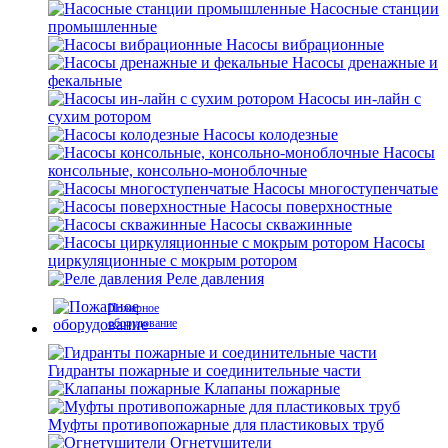
Насосные станции
промышленные
Насосы вибрационные
Насосы дренажные и
фекальные
Насосы ин-лайн с
сухим ротором
Насосы колодезные
Насосы
консольные, консольно-моноблочные
Насосы многоступенчатые
Насосы поверхностные
Насосы скважинные
Насосы
циркуляционные с мокрым ротором
Реле давления
Пожарное
оборудование
Гидранты пожарные и соединительные части
Клапаны пожарные
Муфты противопожарные для пластиковых труб
Огнетушители