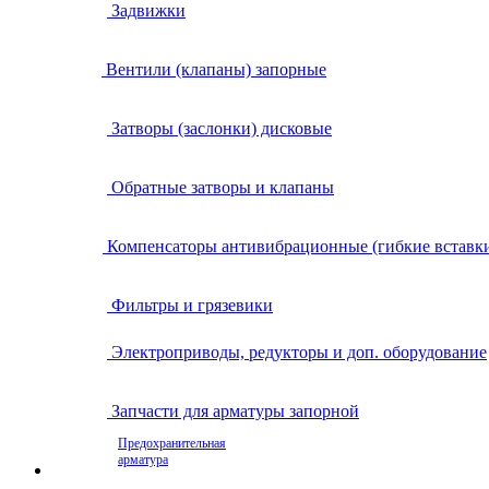
Задвижки
Вентили (клапаны) запорные
Затворы (заслонки) дисковые
Обратные затворы и клапаны
Компенсаторы антивибрационные (гибкие вставк
Фильтры и грязевики
Электроприводы, редукторы и доп. оборудование
Запчасти для арматуры запорной
Предохранительная
арматура