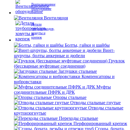
Вентиляционное
оборудование
Вентиляция
Детали
трубопроводов,
хомуты и
крепеж
Болты, гайки и шайбы
Винт-
шурупы, болты анкерные и дюбели
Грувлок
(бессварные муфтовые соединения)
Заглушки стальные
Компенсаторы и
вибровставки
Муфты
соединительные ПФРК и ДРК
Опоры стальные
Отводы стальные гнутые
Отводы стальные
крутоизогнутые
Переходы стальные
Перфорированный крепеж
Сгоны, бочата,