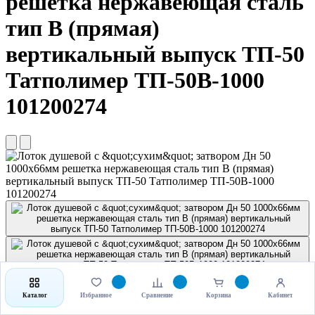
решетка нержавеющая сталь
тип B (прямая)
вертикальный выпуск ТП-50
Татполимер ТП-50B-1000
101200274
★★★★★
0 отзывов
5 029.90 руб
Каталог
Избранное
Сравнение
Корзина
Кабинет
Под заказ