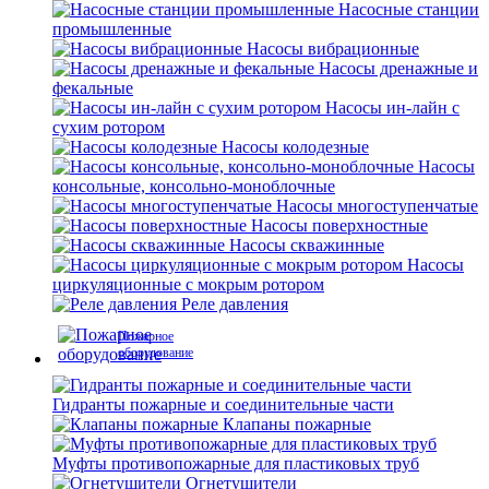
Насосные станции
промышленные
Насосы вибрационные
Насосы дренажные и
фекальные
Насосы ин-лайн с
сухим ротором
Насосы колодезные
Насосы
консольные, консольно-моноблочные
Насосы многоступенчатые
Насосы поверхностные
Насосы скважинные
Насосы
циркуляционные с мокрым ротором
Реле давления
Пожарное
оборудование
Гидранты пожарные и соединительные части
Клапаны пожарные
Муфты противопожарные для пластиковых труб
Огнетушители