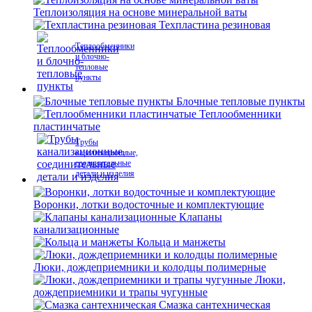
Теплоизоляция на основе минеральной ваты
Техпластина резиновая
Теплообменники
и блочно-
тепловые
пункты
Блочные тепловые пункты
Теплообменники
пластинчатые
Трубы
канализационные,
соединительные
детали и изделия
Воронки, лотки водосточные и комплектующие
Клапаны
канализационные
Кольца и манжеты
Люки, дождеприемники и колодцы полимерные
Люки,
дождеприемники и трапы чугунные
Смазка сантехническая