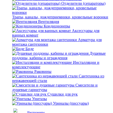
Отделители (сепараторы)
Трапы, каналы, дождеприемники, кровельные воронки
Вентиляция
Кондиционеры
Аксессуары для
ванных комнат
Арматура для
монтажа сантехники
Биде
Душевые
поддоны, кабины и ограждения
Инсталляции и
комплектующие
Раковины
Сантехника из
нержавеющей стали
Смесители и
душевые гарнитуры
Сушилки для рук
Унитазы
Уриналы (писсуары)
Инструменты