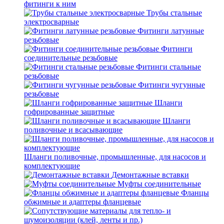
фитинги к ним
Трубы стальные
электросварные
Фитинги латунные
резьбовые
Фитинги
соединительные резьбовые
Фитинги стальные
резьбовые
Фитинги чугунные
резьбовые
Шланги
гофрированные защитные
Шланги
поливочные и всасывающие
Шланги поливочные, промышленные, для насосов и
комплектующие
Демонтажные вставки
Муфты соединительные
Фланцы
обжимные и адаптеры фланцевые