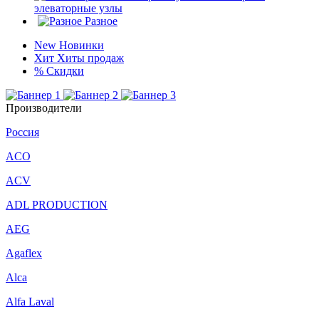
элеваторные узлы
Разное
New
Новинки
Хит
Хиты продаж
%
Скидки
Производители
Россия
ACO
ACV
ADL PRODUCTION
AEG
Agaflex
Alca
Alfa Laval