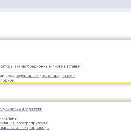
саторы антивибрационные (гибкие вставки)
риводы, редукторы и доп. оборудование
апорной
егулировки и задвижки
е клапаны
лапаны и электроприводы
лапаны и электроприводы