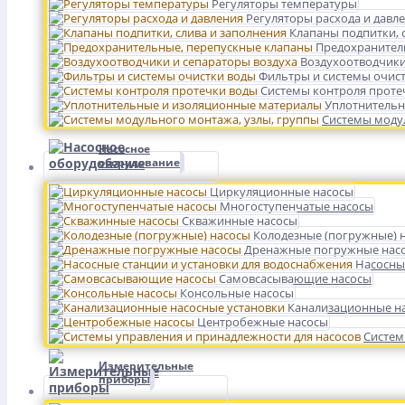
Регуляторы температуры
Регуляторы расхода и давл
Клапаны подпитки, 
Предохранител
Воздухоотводчики
Фильтры и системы очис
Системы контроля проте
Уплотнительн
Системы модул
Насосное
оборудование
Циркуляционные насосы
Многоступенчатые насосы
Скважинные насосы
Колодезные (погружные) 
Дренажные погружные нас
Насосны
Самовсасывающие насосы
Консольные насосы
Канализационные на
Центробежные насосы
Систем
Измерительные
приборы