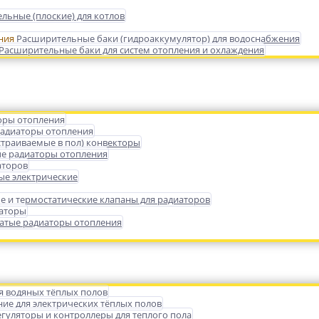
льные (плоские) для котлов
Расширительные баки (гидроаккумулятор) для водоснабжения
Расширительные баки для систем отопления и охлаждения
оры отопления
радиаторы отопления
страиваемые в пол) конвекторы
е радиаторы отопления
аторов
ые электрические
е и термостатические клапаны для радиаторов
иаторы
атые радиаторы отопления
я водяных тёплых полов
ие для электрических тёплых полов
гуляторы и контроллеры для теплого пола