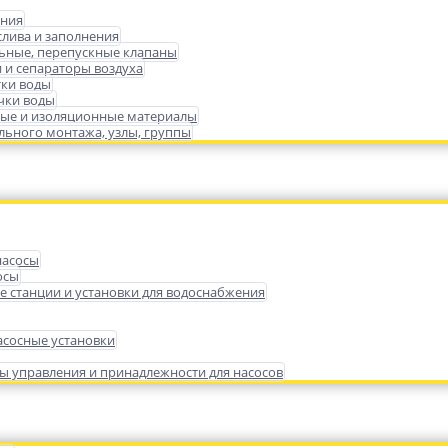
ения
слива и заполнения
ьные, перепускные клапаны
 и сепараторы воздуха
тки воды
чки воды
ые и изоляционные материалы
ьного монтажа, узлы, группы
насосы
осы
е станции и установки для водоснабжения
сосные установки
ы управления и принадлежности для насосов