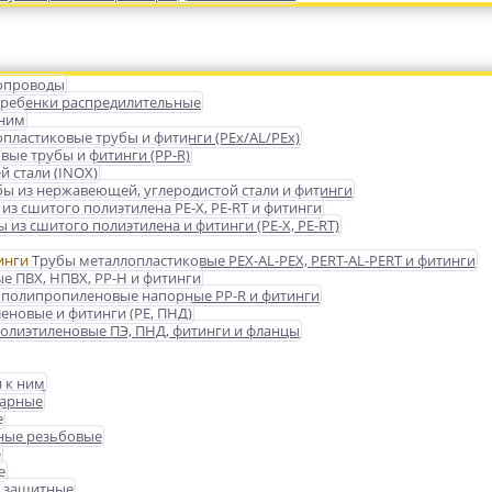
опроводы
гребенки распредилительные
 ним
пластиковые трубы и фитинги (PEx/AL/PEx)
ые трубы и фитинги (PP-R)
 стали (INOX)
бы из нержавеющей, углеродистой стали и фитинги
из сшитого полиэтилена PE-X, PE-RT и фитинги
 из сшитого полиэтилена и фитинги (PE-X, PE-RT)
Трубы металлопластиковые PEX-AL-PEX, PERT-AL-PERT и фитинги
е ПВХ, НПВХ, PP-H и фитинги
 полипропиленовые напорные PP-R и фитинги
еновые и фитинги (PE, ПНД)
олиэтиленовые ПЭ, ПНД, фитинги и фланцы
 к ним
варные
е
ные резьбовые
е
е
 защитные