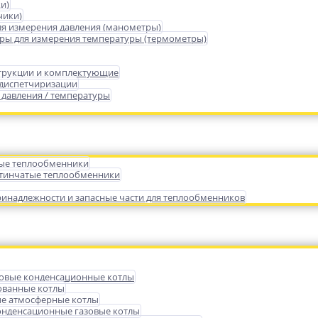
и)
чики)
я измерения давления (манометры)
ры для измерения температуры (термометры)
трукции и комплектующие
 диспетчиризации
 давления / температуры
ые теплообменники
тинчатые теплообменники
инадлежности и запасные части для теплообменников
зовые конденсационные котлы
ованные котлы
е атмосферные котлы
нденсационные газовые котлы