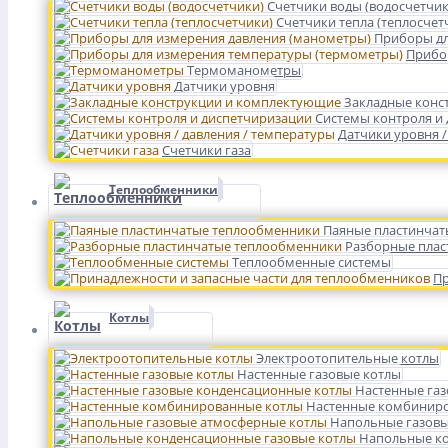
Счетчики воды (водосчетчик
Счетчики тепла (теплосчет
Приборы дл
Прибо
Термоманометры
Датчики уровня
Закладные конс
Системы контроля и
Датчики уровня /
Счетчики газа
Теплообменники
Паяные пластинчат
Разборные плас
Теплообменные системы
Пр
Котлы
Электроотопительные котлы
Настенные газовые котлы
Настенные га
Настенные комбинир
Напольные газовы
Напольные ко