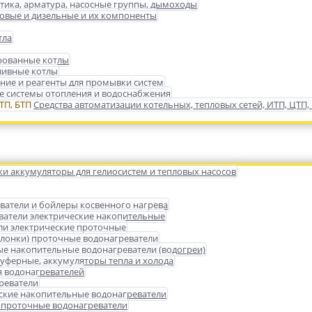
тика, арматура, насосные группы, дымоходы
зовые и дизельные и их компоненты
тла
ованные котлы
ливные котлы
ние и реагенты для промывки систем
 системы отопления и водоснабжения
Средства автоматизации котельных, тепловых сетей, ИТП, ЦТП,
ки аккумуляторы для гелиосистем и тепловых насосов
ватели и бойлеры косвенного нагрева
ватели электрические накопительные
ли электрические проточные
олонки) проточные водонагреватели
ые накопительные водонагреватели (водогреи)
уферные, аккумуляторы тепла и холода
 водонагревателей
реватели
ские накопительные водонагреватели
 проточные водонагреватели