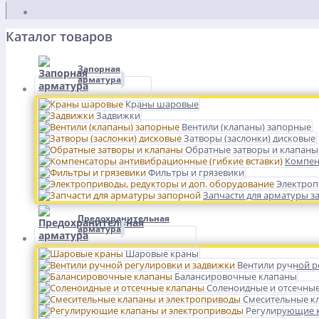
Каталог товаров
Запорная
арматура
Краны шаровые
Задвижки
Вентили (клапаны) запорные
Затворы (заслонки) дисковые
Обратные затворы и клапаны
Компен
Фильтры и грязевики
Электроп
Запчасти для арматуры з
Предохранительная
арматура
Шаровые краны
Вентили ручной р
Балансировочные клапаны
Соленоидные и отсечны
Смесительные к
Регулирующие к