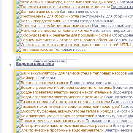
Автома
Горелки га
Запчасти для котлов
Инструменты для сборки ко
Котлы твердотопливные
Напольные комбинир
Напольные твердотоп
Оборудова
Солнечные
Тепловые насосы
Водонагреватели
Ба
Бойлеры
Водонагреватели газовые
Водонагре
Водонагре
Водонагревате
Газовые (к
Газов
Емкости б
Комплектующие для
Промышленные водонаг
Электриче
Электрические