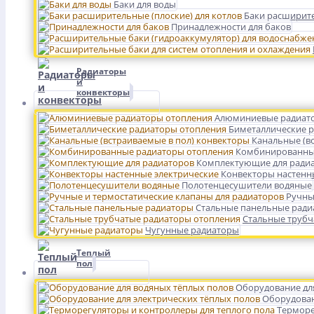
Баки для воды
Баки расширите
Принадлежности для баков
Радиаторы
и
конвекторы
Алюминиевые радиат
Биметаллические 
Канальные (в
Комбинированны
Комплектующие для ради
Конвекторы настенн
Полотенцесушители водяные
Ручны
Стальные панельные рад
Стальные трубч
Чугунные радиаторы
Теплый
пол
Оборудование дл
Оборудован
Терморе