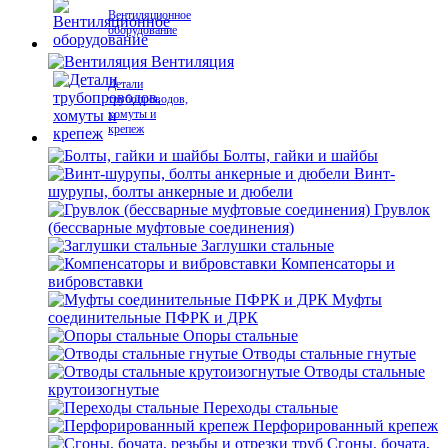
Вентиляционное
оборудование
Вентиляция
Детали
трубопроводов,
хомуты и
крепеж
Болты, гайки и шайбы
Винт-
шурупы, болты анкерные и дюбели
Грувлок
(бессварные муфтовые соединения)
Заглушки стальные
Компенсаторы и
вибровставки
Муфты
соединительные ПФРК и ДРК
Опоры стальные
Отводы стальные гнутые
Отводы стальные
крутоизогнутые
Переходы стальные
Перфорированный крепеж
Сгоны, бочата,