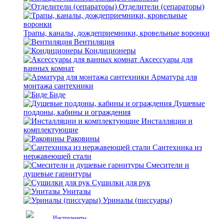
Отделители (сепараторы)
Трапы, каналы, дождеприемники, кровельные воронки
Вентиляция
Кондиционеры
Аксессуары для
ванных комнат
Арматура для
монтажа сантехники
Биде
Душевые
поддоны, кабины и ограждения
Инсталляции и
комплектующие
Раковины
Сантехника из
нержавеющей стали
Смесители и
душевые гарнитуры
Сушилки для рук
Унитазы
Уриналы (писсуары)
Инструменты