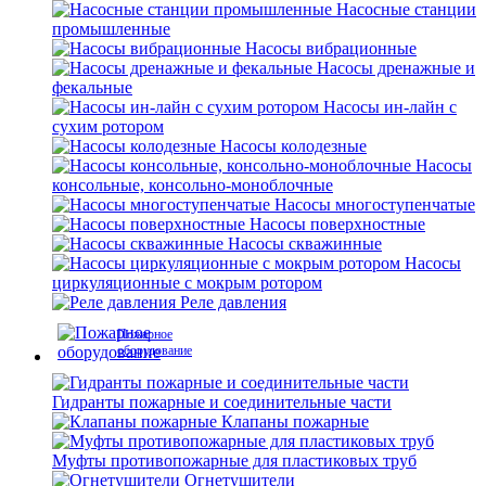
Насосные станции
промышленные
Насосы вибрационные
Насосы дренажные и
фекальные
Насосы ин-лайн с
сухим ротором
Насосы колодезные
Насосы
консольные, консольно-моноблочные
Насосы многоступенчатые
Насосы поверхностные
Насосы скважинные
Насосы
циркуляционные с мокрым ротором
Реле давления
Пожарное
оборудование
Гидранты пожарные и соединительные части
Клапаны пожарные
Муфты противопожарные для пластиковых труб
Огнетушители