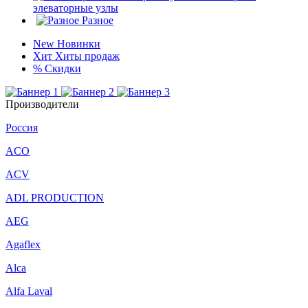
элеваторные узлы
Разное
New
Новинки
Хит
Хиты продаж
%
Скидки
Производители
Россия
ACO
ACV
ADL PRODUCTION
AEG
Agaflex
Alca
Alfa Laval