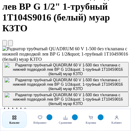
лев ВР G 1/2" 1-трубный
1Т104S9016 (белый) муар
КЗТО
★★★★★
0 отзывов
42 320.70 руб
Под заказ
Каталог
Избранное
Сравнение
Корзина
Кабинет
НДС включен. После выбора варианта можно сразу перейти к