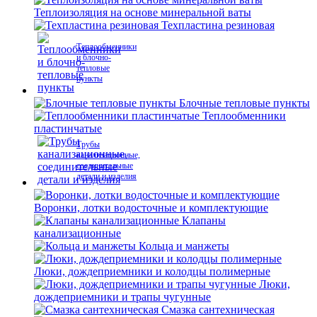
Теплоизоляция на основе минеральной ваты
Техпластина резиновая
Теплообменники
и блочно-
тепловые
пункты
Блочные тепловые пункты
Теплообменники
пластинчатые
Трубы
канализационные,
соединительные
детали и изделия
Воронки, лотки водосточные и комплектующие
Клапаны
канализационные
Кольца и манжеты
Люки, дождеприемники и колодцы полимерные
Люки,
дождеприемники и трапы чугунные
Смазка сантехническая