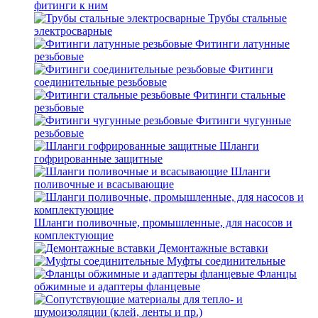
фитинги к ним
Трубы стальные
электросварные
Фитинги латунные
резьбовые
Фитинги
соединительные резьбовые
Фитинги стальные
резьбовые
Фитинги чугунные
резьбовые
Шланги
гофрированные защитные
Шланги
поливочные и всасывающие
Шланги поливочные, промышленные, для насосов и
комплектующие
Демонтажные вставки
Муфты соединительные
Фланцы
обжимные и адаптеры фланцевые