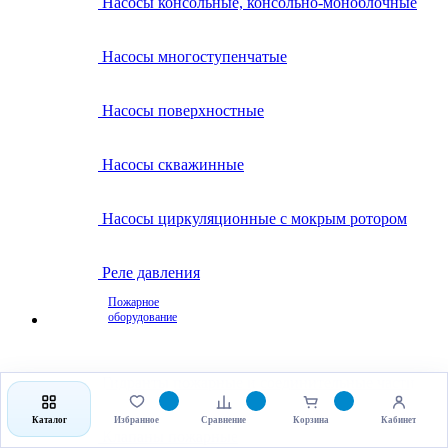
Насосы консольные, консольно-моноблочные
Насосы многоступенчатые
Насосы поверхностные
Насосы скважинные
Насосы циркуляционные с мокрым ротором
Реле давления
Пожарное
оборудование
Гидранты пожарные и соединительные части
Каталог
Избранное
Сравнение
Корзина
Кабинет
Клапаны пожарные