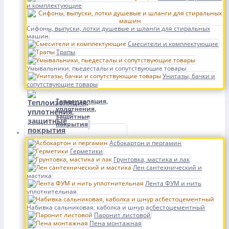
и комплектующие
Сифоны, выпуски, лотки душевые и шланги для стиральных
машин
Смесители и комплектующие
Трапы
Умывальники, пьедесталы и сопутствующие товары
Унитазы, бачки и
сопутствующие товары
Теплоизоляция,
уплотнения,
защитные
покрытия
Асбокартон и пергамин
Герметики
Грунтовка, мастика и лак
Лен сантехнический и
мастика
Лента ФУМ и нить
уплотнительная
Набивка сальниковая, каболка и шнур асбестоцементный
Паронит листовой
Пена монтажная