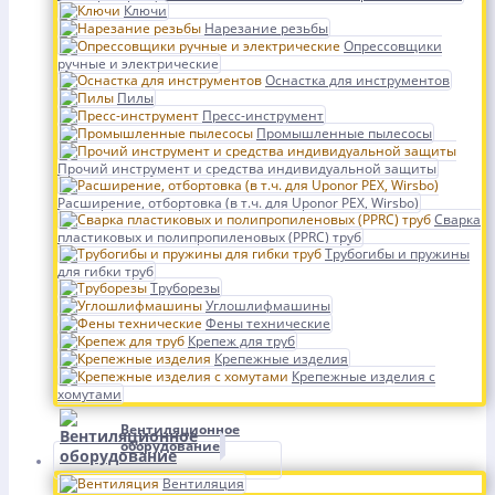
Ключи
Нарезание резьбы
Опрессовщики
ручные и электрические
Оснастка для инструментов
Пилы
Пресс-инструмент
Промышленные пылесосы
Прочий инструмент и средства индивидуальной защиты
Расширение, отбортовка (в т.ч. для Uponor PEX, Wirsbo)
Сварка
пластиковых и полипропиленовых (PPRC) труб
Трубогибы и пружины
для гибки труб
Труборезы
Углошлифмашины
Фены технические
Крепеж для труб
Крепежные изделия
Крепежные изделия с
хомутами
Вентиляционное
оборудование
Вентиляция