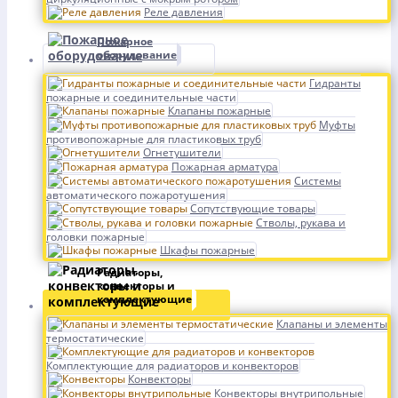
Реле давления
Пожарное
оборудование
Гидранты
пожарные и соединительные части
Клапаны пожарные
Муфты
противопожарные для пластиковых труб
Огнетушители
Пожарная арматура
Системы
автоматического пожаротушения
Сопутствующие товары
Стволы, рукава и
головки пожарные
Шкафы пожарные
Радиаторы,
конвекторы и
комплектующие
Клапаны и элементы
термостатические
Комплектующие для радиаторов и конвекторов
Конвекторы
Конвекторы внутрипольные