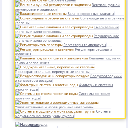
Шаровые краны
Вентили ручной
регулировки и задвижки
Балансировочные клапаны
Соленоидные и отсечные
клапаны
Смесительные
клапаны и электроприводы
Регулирующие
клапаны и электроприводы
Регуляторы температуры
Регуляторы расхода и
давления
Клапаны подпитки,
слива и заполнения
Предохранительные, перепускные клапаны
Воздухоотводчики
и сепараторы воздуха
Фильтры и системы
очистки воды
Системы контроля
протечки воды
Уплотнительные и изоляционные материалы
Системы
модульного монтажа, узлы, группы
Насосное