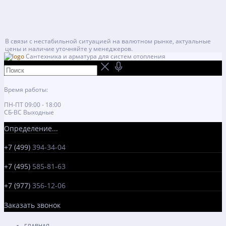
В связи с нестабильной ситуацией на валютном рынке, актуальные
цены и наличие уточняйте у менеджеров.
Сантехника и арматура для систем отопления
Время работы:
ПН-ПТ 09:00 - 18:00
СБ-ВС Выходные
Определение...
+7 (499)
394-34-04
+7 (495)
585-81-63
+7 (977)
356-12-06
Заказать звонок
ГЛАВНАЯ