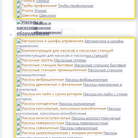
Полоса
Трубы профильные
Уголок
Швеллер
Насосы и
насосное
оборудование
Автоматика и шкафы
управления
Комплектующие для насосов и насосных станций
Насосные группы
Насосные станции бытовые
Насосные станции
промышленные
Насосы вибрационные
Насосы дренажные и
фекальные
Насосы ин-лайн с сухим
ротором
Насосы колодезные
Насосы
консольные, консольно-моноблочные
Насосы многоступенчатые
Насосы поверхностные
Насосы скважинные
Насосы
циркуляционные с мокрым ротором