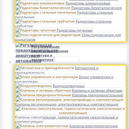
Радиаторы алюминиевые
Радиаторы биметаллические
Радиаторы стальные
панельные
Радиаторы стальные
трубчатые
Радиаторы чугунные
Узлы подключения для
радиаторов
Регулирующая,
предохранительная
арматура и
автоматика
Автоматика и
принадлежности
Блоки управления и
контроллеры
Воздухоотводчики
Клапаны и затворы обратные
Клапаны предохранительные
Клапаны регулирующие, электроприводы и комплектующие
Клапаны смесительные, термостатические смесительные и
комплектующие
Клапаны электромагнитные