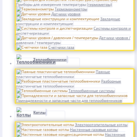
Приборы для измерения температуры (термометры)
Термоманометры
Датчики уровня
Закладные
конструкции и комплектующие
Системы контроля и
диспетчиризации
Датчики уровня /
давления / температуры
Счетчики газа
Теплообменники
Паяные
пластинчатые теплообменники
Разборные
пластинчатые теплообменники
Теплообменные системы
Принадлежности и запасные части для теплообменников
Котлы
Электроотопительные котлы
Настенные газовые котлы
Настенные