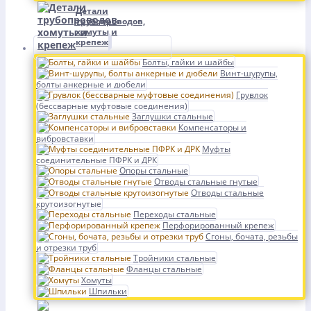
Детали
трубопроводов,
хомуты и
крепеж
Болты, гайки и шайбы
Винт-шурупы,
болты анкерные и дюбели
Грувлок
(бессварные муфтовые соединения)
Заглушки стальные
Компенсаторы и
вибровставки
Муфты
соединительные ПФРК и ДРК
Опоры стальные
Отводы стальные гнутые
Отводы стальные
крутоизогнутые
Переходы стальные
Перфорированный крепеж
Сгоны, бочата, резьбы
и отрезки труб
Тройники стальные
Фланцы стальные
Хомуты
Шпильки