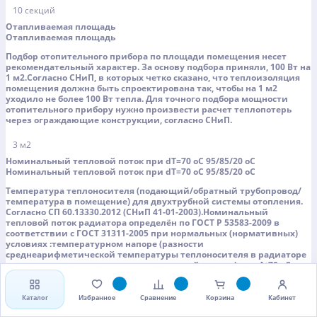
10 секций
Отапливаемая площадь
Отапливаемая площадь
Подбор отопительного прибора по площади помещения несет
рекомендательный характер. За основу подбора приняли, 100 Вт на
1 м2.Согласно СНиП, в которых четко сказано, что теплоизоляция
помещения должна быть спроектирована так, чтобы на 1 м2
уходило не более 100 Вт тепла. Для точного подбора мощности
отопительного прибору нужно произвести расчет теплопотерь
через ограждающие конструкции, согласно СНиП.
3 м2
Номинальный тепловой поток при dT=70 oC 95/85/20 oC
Номинальный тепловой поток при dT=70 oC 95/85/20 oC
Температура теплоносителя (подающий/обратный трубопровод/
температура в помещение) для двухтрубной системы отопления.
Согласно СП 60.13330.2012 (СНиП 41-01-2003).Номинальный
тепловой поток радиатора определён по ГОСТ Р 53583-2009 в
соответствии с ГОСТ 31311-2005 при нормальных (нормативных)
условиях :температурном напоре (разности
среднеарифметической температуры теплоносителя в радиаторе
и температуры воздуха в изотермической камере) при Δt70 оС,
температура воздуха в камере 20+/-1,5 oC;расход теплоносителя
через прибор 360 кг/ч (0,1 кг/с);движение теплоносителя по схеме
сверху-вниз.
Каталог
Избранное
Сравнение
Корзина
Кабинет