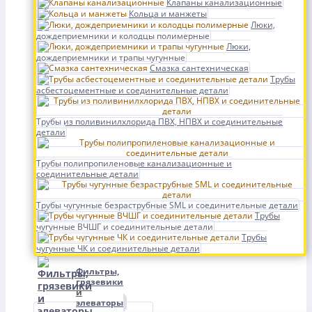
Клапаны канализационные
Кольца и манжеты
Люки,
дождеприемники и колодцы полимерные
Люки,
дождеприемники и трапы чугунные
Смазка сантехническая
Трубы
асбестоцементные и соединительные детали
Трубы из поливинилхлорида ПВХ, НПВХ и соединительные
детали
Трубы полипропиленовые канализационные и
соединительные детали
Трубы чугунные безраструбные SML и соединительные детали
Трубы
чугунные ВЧШГ и соединительные детали
Трубы
чугунные ЧК и соединительные детали
Фильтры,
грязевики
и
элеваторы