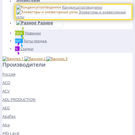
Конденсатоотводчики
Элеваторы и элеваторные
узлы
Разное
Новинки
NEW
Хиты продаж
ХИТ
Скидки
%
Производители
Россия
ACO
ACV
ADL PRODUCTION
AEG
Agaflex
Alca
Alfa Laval