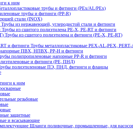
нги к ним
еталлопластиковые трубы и фитинги (PEx/AL/PEx)
иленовые трубы и фитинги (PP-R)
еющей стали (INOX)
Трубы из нержавеющей, углеродистой стали и фитинги
Трубы из сшитого полиэтилена PE-X, PE-RT и фитинги
Трубы из сшитого полиэтилена и фитинги (PE-X, PE-RT)
Трубы металлопластиковые PEX-AL-PEX, PERT-
напорные ПВХ, НПВХ, PP-H и фитинги
рубы полипропиленовые напорные PP-R и фитинги
лиэтиленовые и фитинги (PE, ПНД)
Трубы полиэтиленовые ПЭ, ПНД, фитинги и фланцы
е
тинги к ним
тросварные
бовые
тельные резьбовые
овые
бовые
нные защитные
ные и всасывающие
Шланги поливочные, промышленные, для насосо