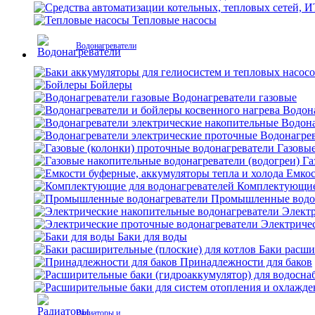
Тепловые насосы
Водонагреватели
Бойлеры
Водонагреватели газовые
Водона
Водона
Водонагрев
Газовые
Га
Емкос
Комплектующие 
Промышленные водо
Электр
Электриче
Баки для воды
Баки расши
Принадлежности для баков
Радиаторы и