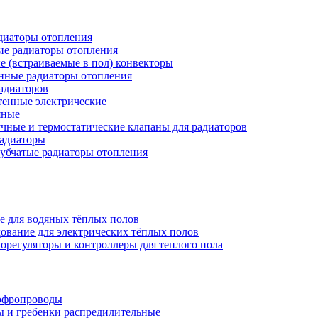
иаторы отопления
ие радиаторы отопления
е (встраиваемые в пол) конвекторы
нные радиаторы отопления
адиаторов
тенные электрические
яные
чные и термостатические клапаны для радиаторов
радиаторы
убчатые радиаторы отопления
е для водяных тёплых полов
ование для электрических тёплых полов
орегуляторы и контроллеры для теплого пола
офропроводы
ы и гребенки распредилительные