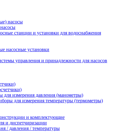
ые) насосы
 насосы
осные станции и установки для водоснабжения
ые насосные установки
стемы управления и принадлежности для насосов
етчики)
осчетчики)
 для измерения давления (манометры)
иборы для измерения температуры (термометры)
конструкции и комплектующие
ля и диспетчиризации
ня / давления / температуры