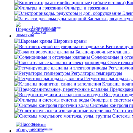
Ко
Фильтры и грязевики
Элек
Запчасти для арматур
Предохранительная
арматура
Шаровые краны
Вентили руч
Балансировочные клапаны
Соленоидные и отс
Смесительн
Регулирующ
Регуляторы температуры
Регуляторы расхода и д
Клапаны подпи
Предохран
Воздухоотвод
Фильтры и системы 
Системы контроля п
Уплотнит
Системы м
Насосное
оборудование