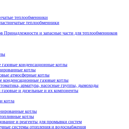
нчатые теплообменники
пластинчатые теплообменники
Принадлежности и запасные части для теплообменников
тлы
 газовые конденсационные котлы
нированные котлы
овые атмосферные котлы
е конденсационные газовые котлы
томатика, арматура, насосные группы, дымоходы
 газовые и дизельные и их компоненты
и котла
нированные котлы
топливные котлы
ование и реагенты для промывки систем
чные системы отопления и водоснабжения