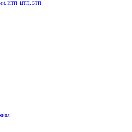
етей, ИТП, ЦТП, БТП
жения