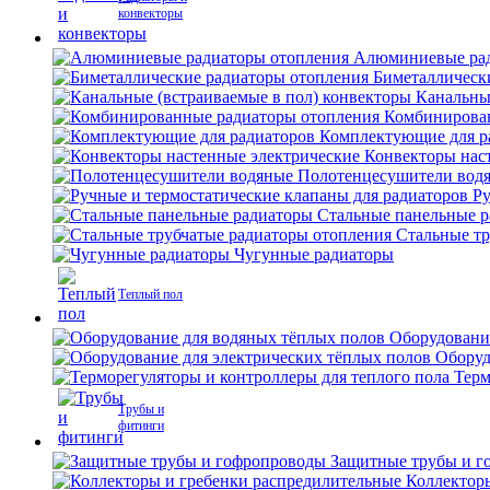
конвекторы
Алюминиевые рад
Биметаллическ
Канальны
Комбинирова
Комплектующие для р
Конвекторы нас
Полотенцесушители вод
Ру
Стальные панельные 
Стальные тр
Чугунные радиаторы
Теплый пол
Оборудовани
Оборуд
Терм
Трубы и
фитинги
Защитные трубы и г
Коллектор