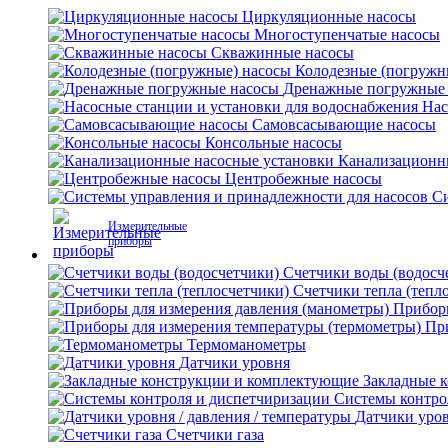
Циркуляционные насосы
Многоступенчатые насосы
Скважинные насосы
Колодезные (погружн
Дренажные погружные
Нас
Самовсасывающие насосы
Консольные насосы
Канализационн
Центробежные насосы
Си
Измерительные
приборы
Счетчики воды (водосч
Счетчики тепла (тепл
Приборы
Пр
Термоманометры
Датчики уровня
Закладные 
Системы контро
Датчики уров
Счетчики газа