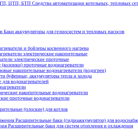
Средства автоматизации котельных, тепловых с
Баки аккумуляторы для гелиосистем и тепловых насосов
греватели и бойлеры косвенного нагрева
греватели электрические накопительные
атели электрические проточные
 (колонки) проточные водонагреватели
зовые накопительные водонагреватели (водогреи)
ти буферные, аккумуляторы тепла и холода
для водонагревателей
нагреватели
ические накопительные водонагреватели
ские проточные водонагреватели
рительные (плоские) для котлов
Расширительные баки (гидроаккумулятор) для водоснаб
Расширительные баки для систем отопления и охлаждения