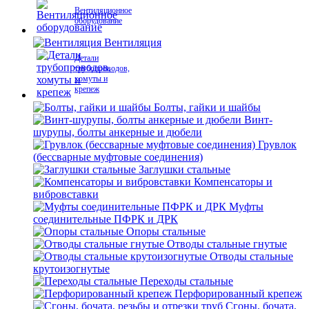
Вентиляционное
оборудование
Вентиляция
Детали
трубопроводов,
хомуты и
крепеж
Болты, гайки и шайбы
Винт-
шурупы, болты анкерные и дюбели
Грувлок
(бессварные муфтовые соединения)
Заглушки стальные
Компенсаторы и
вибровставки
Муфты
соединительные ПФРК и ДРК
Опоры стальные
Отводы стальные гнутые
Отводы стальные
крутоизогнутые
Переходы стальные
Перфорированный крепеж
Сгоны, бочата,