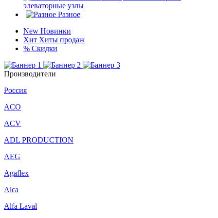
элеваторные узлы
Разное
New
Новинки
Хит
Хиты продаж
%
Скидки
Производители
Россия
ACO
ACV
ADL PRODUCTION
AEG
Agaflex
Alca
Alfa Laval