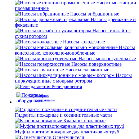
Насосные станции
промышленные
Насосы вибрационные
Насосы дренажные и
фекальные
Насосы ин-лайн с
сухим ротором
Насосы колодезные
Насосы
консольные, консольно-моноблочные
Насосы многоступенчатые
Насосы поверхностные
Насосы скважинные
Насосы
циркуляционные с мокрым ротором
Реле давления
Пожарное
оборудование
Гидранты пожарные и соединительные части
Клапаны пожарные
Муфты противопожарные для пластиковых труб
Огнетушители