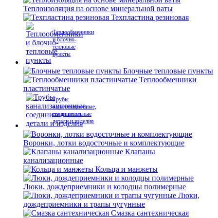
Теплоизоляция на основе минеральной ваты
Техпластина резиновая
Теплообменники
и блочно-
тепловые
пункты
Блочные тепловые пункты
Теплообменники
пластинчатые
Трубы
канализационные,
соединительные
детали и изделия
Воронки, лотки водосточные и комплектующие
Клапаны
канализационные
Кольца и манжеты
Люки, дождеприемники и колодцы полимерные
Люки,
дождеприемники и трапы чугунные
Смазка сантехническая