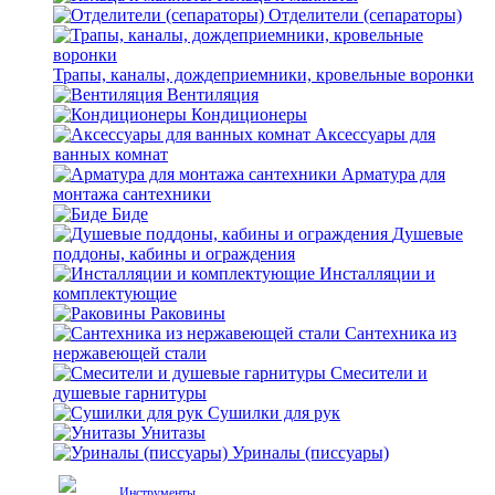
Отделители (сепараторы)
Трапы, каналы, дождеприемники, кровельные воронки
Вентиляция
Кондиционеры
Аксессуары для
ванных комнат
Арматура для
монтажа сантехники
Биде
Душевые
поддоны, кабины и ограждения
Инсталляции и
комплектующие
Раковины
Сантехника из
нержавеющей стали
Смесители и
душевые гарнитуры
Сушилки для рук
Унитазы
Уриналы (писсуары)
Инструменты