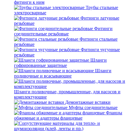
фитинги к ним
Трубы стальные
электросварные
Фитинги латунные
резьбовые
Фитинги
соединительные резьбовые
Фитинги стальные
резьбовые
Фитинги чугунные
резьбовые
Шланги
гофрированные защитные
Шланги
поливочные и всасывающие
Шланги поливочные, промышленные, для насосов и
комплектующие
Демонтажные вставки
Муфты соединительные
Фланцы
обжимные и адаптеры фланцевые