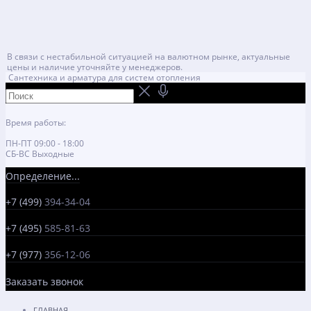
В связи с нестабильной ситуацией на валютном рынке, актуальные
цены и наличие уточняйте у менеджеров.
Сантехника и арматура для систем отопления
Время работы:
ПН-ПТ 09:00 - 18:00
СБ-ВС Выходные
Определение...
+7 (499)
394-34-04
+7 (495)
585-81-63
+7 (977)
356-12-06
Заказать звонок
ГЛАВНАЯ