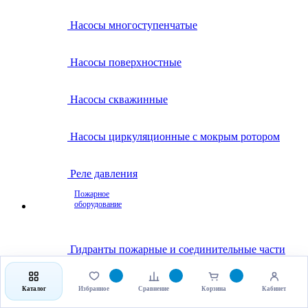
Насосы многоступенчатые
Насосы поверхностные
Насосы скважинные
Насосы циркуляционные с мокрым ротором
Реле давления
Пожарное
оборудование
Гидранты пожарные и соединительные части
Клапаны пожарные
Каталог
Избранное
Сравнение
Корзина
Кабинет