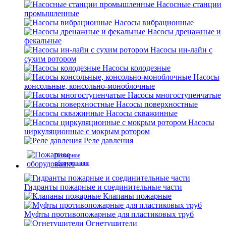
Насосные станции
промышленные
Насосы вибрационные
Насосы дренажные и
фекальные
Насосы ин-лайн с
сухим ротором
Насосы колодезные
Насосы
консольные, консольно-моноблочные
Насосы многоступенчатые
Насосы поверхностные
Насосы скважинные
Насосы
циркуляционные с мокрым ротором
Реле давления
Пожарное
оборудование
Гидранты пожарные и соединительные части
Клапаны пожарные
Муфты противопожарные для пластиковых труб
Огнетушители