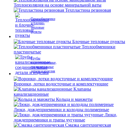
Теплоизоляция на основе минеральной ваты
Техпластина резиновая
Теплообменники
и блочно-
тепловые
пункты
Блочные тепловые пункты
Теплообменники
пластинчатые
Трубы
канализационные,
соединительные
детали и изделия
Воронки, лотки водосточные и комплектующие
Клапаны
канализационные
Кольца и манжеты
Люки, дождеприемники и колодцы полимерные
Люки,
дождеприемники и трапы чугунные
Смазка сантехническая