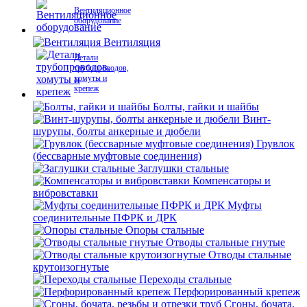
Вентиляционное
оборудование
Вентиляция
Детали
трубопроводов,
хомуты и
крепеж
Болты, гайки и шайбы
Винт-
шурупы, болты анкерные и дюбели
Грувлок
(бессварные муфтовые соединения)
Заглушки стальные
Компенсаторы и
вибровставки
Муфты
соединительные ПФРК и ДРК
Опоры стальные
Отводы стальные гнутые
Отводы стальные
крутоизогнутые
Переходы стальные
Перфорированный крепеж
Сгоны, бочата,