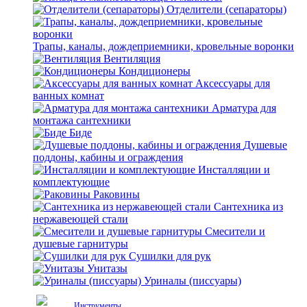
Отделители (сепараторы)
Трапы, каналы, дождеприемники, кровельные воронки
Вентиляция
Кондиционеры
Аксессуары для
ванных комнат
Арматура для
монтажа сантехники
Биде
Душевые
поддоны, кабины и ограждения
Инсталляции и
комплектующие
Раковины
Сантехника из
нержавеющей стали
Смесители и
душевые гарнитуры
Сушилки для рук
Унитазы
Уриналы (писсуары)
Инструменты