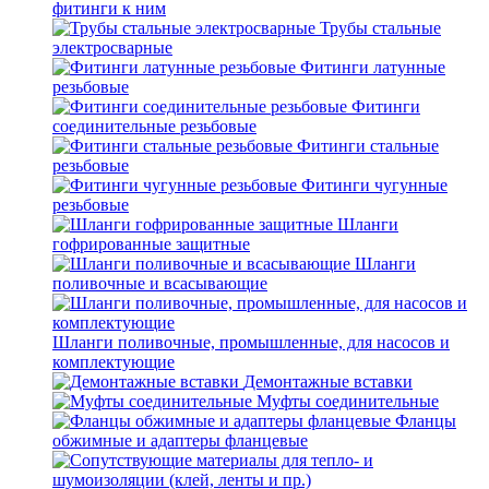
фитинги к ним
Трубы стальные
электросварные
Фитинги латунные
резьбовые
Фитинги
соединительные резьбовые
Фитинги стальные
резьбовые
Фитинги чугунные
резьбовые
Шланги
гофрированные защитные
Шланги
поливочные и всасывающие
Шланги поливочные, промышленные, для насосов и
комплектующие
Демонтажные вставки
Муфты соединительные
Фланцы
обжимные и адаптеры фланцевые