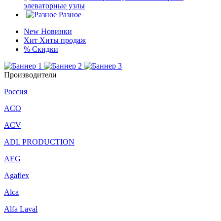
элеваторные узлы
Разное
New
Новинки
Хит
Хиты продаж
%
Скидки
Производители
Россия
ACO
ACV
ADL PRODUCTION
AEG
Agaflex
Alca
Alfa Laval