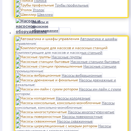
Полоса
Трубы профильные
Уголок
Швеллер
Насосы и
насосное
оборудование
Автоматика и шкафы
управления
Комплектующие для насосов и насосных станций
Насосные группы
Насосные станции бытовые
Насосные станции
промышленные
Насосы вибрационные
Насосы дренажные и
фекальные
Насосы ин-лайн с сухим
ротором
Насосы колодезные
Насосы
консольные, консольно-моноблочные
Насосы многоступенчатые
Насосы поверхностные
Насосы скважинные
Насосы
циркуляционные с мокрым ротором