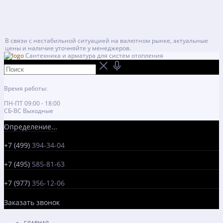
В связи с нестабильной ситуацией на валютном рынке, актуальные
цены и наличие уточняйте у менеджеров.
Сантехника и арматура для систем отопления
Время работы:
ПН-ПТ 09:00 - 18:00
СБ-ВС Выходные
Определение...
+7 (499)
394-34-04
+7 (495)
585-81-63
+7 (977)
356-12-06
Заказать звонок
ГЛАВНАЯ