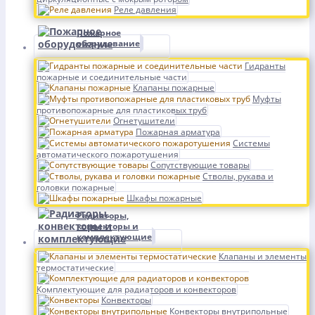
Реле давления
Пожарное
оборудование
Гидранты
пожарные и соединительные части
Клапаны пожарные
Муфты
противопожарные для пластиковых труб
Огнетушители
Пожарная арматура
Системы
автоматического пожаротушения
Сопутствующие товары
Стволы, рукава и
головки пожарные
Шкафы пожарные
Радиаторы,
конвекторы и
комплектующие
Клапаны и элементы
термостатические
Комплектующие для радиаторов и конвекторов
Конвекторы
Конвекторы внутрипольные