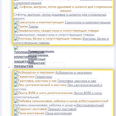
и комплектующие
Сифоны, выпуски, лотки душевые и шланги для стиральных
машин
Смесители и комплектующие
Трапы
Умывальники, пьедесталы и сопутствующие товары
Унитазы, бачки и
сопутствующие товары
Теплоизоляция,
уплотнения,
защитные
покрытия
Асбокартон и пергамин
Герметики
Грунтовка, мастика и лак
Лен сантехнический и
мастика
Лента ФУМ и нить
уплотнительная
Набивка сальниковая, каболка и шнур асбестоцементный
Паронит листовой
Пена монтажная