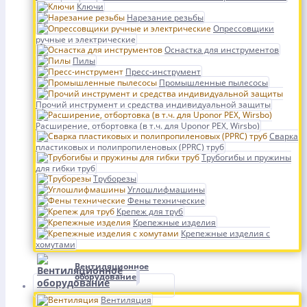
Ключи
Нарезание резьбы
Опрессовщики
ручные и электрические
Оснастка для инструментов
Пилы
Пресс-инструмент
Промышленные пылесосы
Прочий инструмент и средства индивидуальной защиты
Расширение, отбортовка (в т.ч. для Uponor PEX, Wirsbo)
Сварка
пластиковых и полипропиленовых (PPRC) труб
Трубогибы и пружины
для гибки труб
Труборезы
Углошлифмашины
Фены технические
Крепеж для труб
Крепежные изделия
Крепежные изделия с
хомутами
Вентиляционное
оборудование
Вентиляция