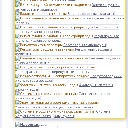
Шаровые краны
Вентили ручной
регулировки и задвижки
Балансировочные клапаны
Соленоидные и отсечные
клапаны
Смесительные
клапаны и электроприводы
Регулирующие
клапаны и электроприводы
Регуляторы температуры
Регуляторы расхода и
давления
Клапаны подпитки,
слива и заполнения
Предохранительные, перепускные клапаны
Воздухоотводчики
и сепараторы воздуха
Фильтры и системы
очистки воды
Системы контроля
протечки воды
Уплотнительные и изоляционные материалы
Системы
модульного монтажа, узлы, группы
Насосное