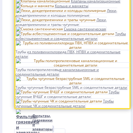
Клапаны канализационные
Кольца и манжеты
Люки,
дождеприемники и колодцы полимерные
Люки,
дождеприемники и трапы чугунные
Смазка сантехническая
Трубы
асбестоцементные и соединительные детали
Трубы из поливинилхлорида ПВХ, НПВХ и соединительные
детали
Трубы полипропиленовые канализационные и
соединительные детали
Трубы чугунные безраструбные SML и соединительные детали
Трубы
чугунные ВЧШГ и соединительные детали
Трубы
чугунные ЧК и соединительные детали
Фильтры,
грязевики
и
элеваторы