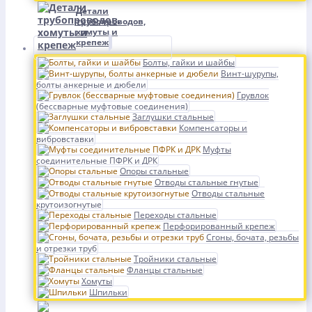
Детали
трубопроводов,
хомуты и
крепеж
Болты, гайки и шайбы
Винт-шурупы,
болты анкерные и дюбели
Грувлок
(бессварные муфтовые соединения)
Заглушки стальные
Компенсаторы и
вибровставки
Муфты
соединительные ПФРК и ДРК
Опоры стальные
Отводы стальные гнутые
Отводы стальные
крутоизогнутые
Переходы стальные
Перфорированный крепеж
Сгоны, бочата, резьбы
и отрезки труб
Тройники стальные
Фланцы стальные
Хомуты
Шпильки