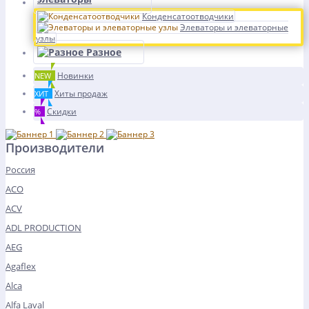
Конденсатоотводчики
Элеваторы и элеваторные
узлы
Разное
Новинки
NEW
Хиты продаж
ХИТ
Скидки
%
Производители
Россия
ACO
ACV
ADL PRODUCTION
AEG
Agaflex
Alca
Alfa Laval