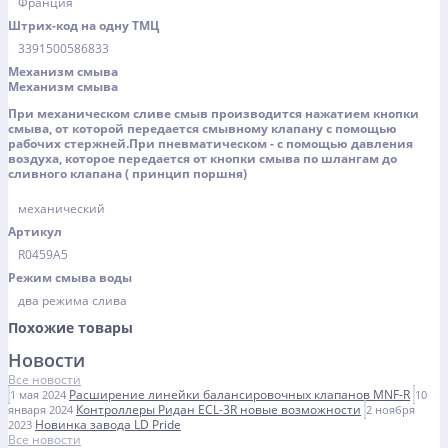
Франция
Штрих-код на одну ТМЦ
3391500586833
Механизм смыва
Механизм смыва
При механическом сливе смыв производится нажатием кнопки
смыва, от которой передается смывному клапану с помощью
рабочих стержней.При пневматическом - с помощью давления
воздуха, которое передается от кнопки смыва по шлангам до
сливного клапана ( принцип поршня)
механический
Артикул
R0459A5
Режим смыва воды
два режима слива
Похожие товары
Новости
Все новости
Расширение линейки балансировочных клапанов MNF-R
1 мая 2024
10
Контроллеры Ридан ECL-3R новые возможности
января 2024
2 ноября
Новинка завода LD Pride
2023
Все новости