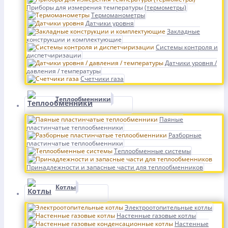
Приборы для измерения температуры (термометры)
Термоманометры
Датчики уровня
Закладные
конструкции и комплектующие
Системы контроля и
диспетчиризации
Датчики уровня /
давления / температуры
Счетчики газа
Теплообменники
Паяные
пластинчатые теплообменники
Разборные
пластинчатые теплообменники
Теплообменные системы
Принадлежности и запасные части для теплообменников
Котлы
Электроотопительные котлы
Настенные газовые котлы
Настенные