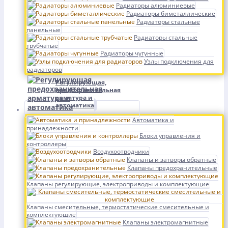
Радиаторы алюминиевые
Радиаторы биметаллические
Радиаторы стальные
панельные
Радиаторы стальные
трубчатые
Радиаторы чугунные
Узлы подключения для
радиаторов
Регулирующая,
предохранительная
арматура и
автоматика
Автоматика и
принадлежности
Блоки управления и
контроллеры
Воздухоотводчики
Клапаны и затворы обратные
Клапаны предохранительные
Клапаны регулирующие, электроприводы и комплектующие
Клапаны смесительные, термостатические смесительные и
комплектующие
Клапаны электромагнитные