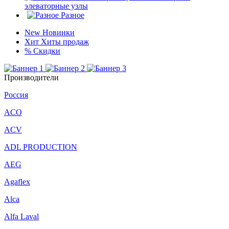
элеваторные узлы
Разное
New
Новинки
Хит
Хиты продаж
%
Скидки
Производители
Россия
ACO
ACV
ADL PRODUCTION
AEG
Agaflex
Alca
Alfa Laval