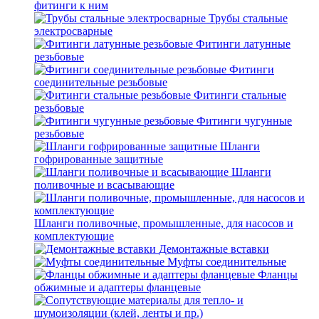
фитинги к ним
Трубы стальные
электросварные
Фитинги латунные
резьбовые
Фитинги
соединительные резьбовые
Фитинги стальные
резьбовые
Фитинги чугунные
резьбовые
Шланги
гофрированные защитные
Шланги
поливочные и всасывающие
Шланги поливочные, промышленные, для насосов и
комплектующие
Демонтажные вставки
Муфты соединительные
Фланцы
обжимные и адаптеры фланцевые