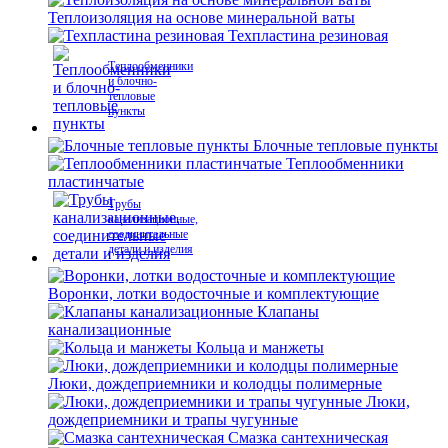
Теплоизоляция на основе минеральной ваты
Техпластина резиновая
Теплообменники
и блочно-
тепловые
пункты
Блочные тепловые пункты
Теплообменники
пластинчатые
Трубы
канализационные,
соединительные
детали и изделия
Воронки, лотки водосточные и комплектующие
Клапаны
канализационные
Кольца и манжеты
Люки, дождеприемники и колодцы полимерные
Люки,
дождеприемники и трапы чугунные
Смазка сантехническая