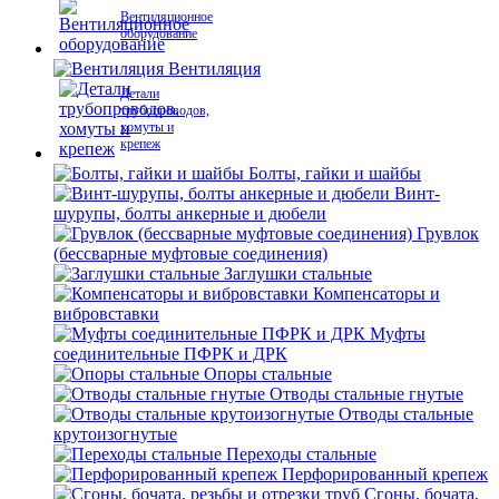
Вентиляционное
оборудование
Вентиляция
Детали
трубопроводов,
хомуты и
крепеж
Болты, гайки и шайбы
Винт-
шурупы, болты анкерные и дюбели
Грувлок
(бессварные муфтовые соединения)
Заглушки стальные
Компенсаторы и
вибровставки
Муфты
соединительные ПФРК и ДРК
Опоры стальные
Отводы стальные гнутые
Отводы стальные
крутоизогнутые
Переходы стальные
Перфорированный крепеж
Сгоны, бочата,