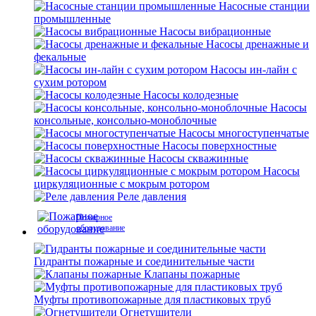
Насосные станции
промышленные
Насосы вибрационные
Насосы дренажные и
фекальные
Насосы ин-лайн с
сухим ротором
Насосы колодезные
Насосы
консольные, консольно-моноблочные
Насосы многоступенчатые
Насосы поверхностные
Насосы скважинные
Насосы
циркуляционные с мокрым ротором
Реле давления
Пожарное
оборудование
Гидранты пожарные и соединительные части
Клапаны пожарные
Муфты противопожарные для пластиковых труб
Огнетушители